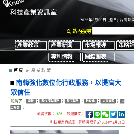
2026年8月09日 (週日) 台灣時間：
站內搜尋
產業政策
產業新聞
市場報導
策略
專利情報
關鍵圖表
首頁
產業政策
南韓強化數位化行政服務，以提高大
眾信任
關鍵字：
；
；
；
；
；
南韓
數位行政服務
數位政務
數位化
災害管理
人
；
工智慧
瀏覽次數：
1686
｜ 歡迎推文：
科技產業資訊室 - 蘇翰揚 發佈於 2024年2月21日