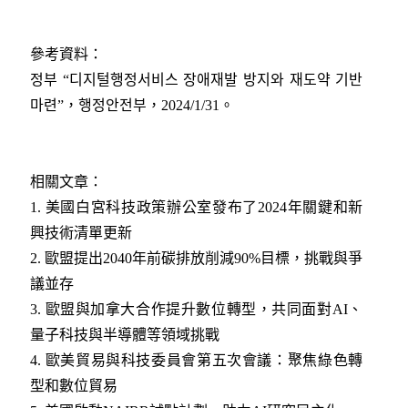
參考資料：
정부 “디지털행정서비스 장애재발 방지와 재도약 기반
마련”，행정안전부，2024/1/31
。
相關文章：
1. 美國白宮科技政策辦公室發布了2024年關鍵和新
興技術清單更新
2
. 歐盟提出2040年前碳排放削減90%目標，挑戰與爭
議並存
3
. 歐盟與加拿大合作提升數位轉型，共同面對AI、
量子科技與半導體等領域挑戰
4
. 歐美貿易與科技委員會第五次會議：聚焦綠色轉
型和數位貿易