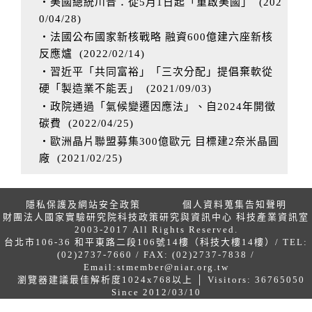
‧美國總統川普：從5月1日起「重啟美國」
(
202
0/04/28
)
‧法國公布國家新核戰略 融資600億建六座新核
反應爐
(
2022/02/14
)
‧習近平「共同富裕」「三次分配」提倡棄軟從
硬「製造業不能丟」
(
2021/09/03
)
‧政院通過「氣候變遷因應法」、自2024年開徵
碳費
(
2022/04/25
)
‧歐洲晶片聯盟募集300億歐元 目標建2奈米晶圓
廠
(
2021/02/25
)
隱私保護及網站安全政策
個人資料蒐集告知聲明
財團法人國家實驗研究院科技政策研究與資訊中心 科技產業資訊室
2003-2017 All Rights Reserved.
台北市106-36 和平東路二段106號14樓（科技大樓14樓）/ TEL:
(02)2737-7660 / FAX: (02)2737-7838 /
Email:
stmember@niar.org.tw
瀏覽器建議最佳解析度1024x768以上 │ Visitors: 36765050
Since 2012/03/10