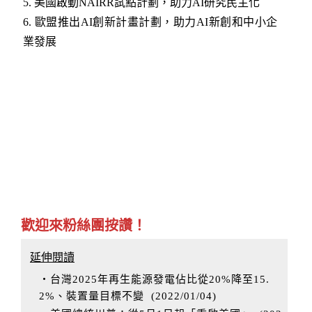
5
. 美國啟動NAIRR試點計劃，助力AI研究民主化
6
. 歐盟推出AI創新計畫計劃，助力AI新創和中小企
業發展
歡迎來粉絲團按讚！
延伸閱讀
‧台灣2025年再生能源發電佔比從20%降至15.
2%、裝置量目標不變
(
2022/01/04
)