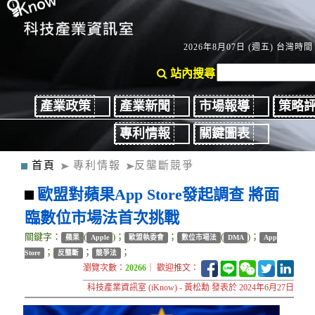
2026年8月07日 (週五) 台灣時間：
站內搜尋
產業政策
產業新聞
市場報導
策略
專利情報
關鍵圖表
首頁
專利情報
反壟斷競爭
歐盟對蘋果App Store發起調查 將面
臨數位市場法首次挑戰
關鍵字：
(
)；
；
(
)；
蘋果
Apple
歐盟執委會
數位市場法
DMA
App
；
；
；
Store
反壟斷
競爭法
瀏覽次數：
20266
｜ 歡迎推文：
科技產業資訊室 (iKnow) - 黃松勳 發表於 2024年6月27日