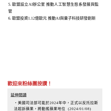
5.
歐盟設立AI辦公室 推動人工智慧生態系發展與監
管
6.
歐盟投資1.12億歐元 推動AI與量子科技研發創新
歡迎來粉絲團按讚！
延伸閱讀
‧美國司法部可能於2024年中，正式以反托拉斯
法起訴蘋果，將動搖蘋果地位
(
2024/01/08
)