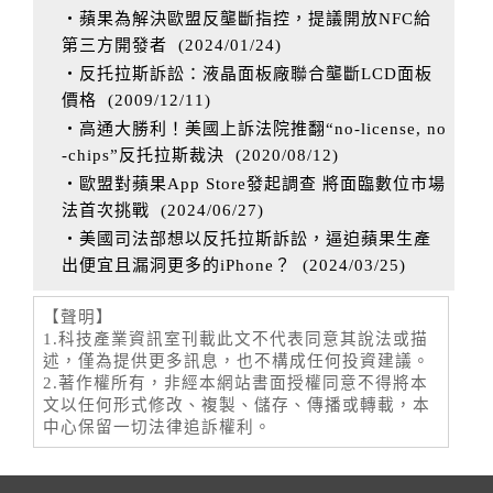
‧蘋果為解決歐盟反壟斷指控，提議開放NFC給
第三方開發者
(
2024/01/24
)
‧反托拉斯訴訟：液晶面板廠聯合壟斷LCD面板
價格
(
2009/12/11
)
‧高通大勝利！美國上訴法院推翻“no-license, no
-chips”反托拉斯裁決
(
2020/08/12
)
‧歐盟對蘋果App Store發起調查 將面臨數位市場
法首次挑戰
(
2024/06/27
)
‧美國司法部想以反托拉斯訴訟，逼迫蘋果生產
出便宜且漏洞更多的iPhone？
(
2024/03/25
)
【聲明】
1.科技產業資訊室刊載此文不代表同意其說法或描
述，僅為提供更多訊息，也不構成任何投資建議。
2.著作權所有，非經本網站書面授權同意不得將本
文以任何形式修改、複製、儲存、傳播或轉載，本
中心保留一切法律追訴權利。