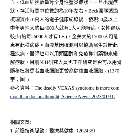
血、低血細胞數量等全身性發炎症狀，一旦出現症
狀，存活時間中位數約為10年左右。Beck團隊透過
梳理賓州16萬人的電子健康紀錄後，發現50歲以上
中年男性大約每4000人就有1人可能罹病，女性罹病
較少(約每26000人才有1人)，全美大約15000人可能
患有此種病症。血液基因檢測可以協助醫生診斷此
種疾病，醫師也可以用類固醇和免疫抑制藥物來緩
解症狀，目前NIH研究人員也正在研究是否可以用骨
髓移植將患者血液細胞更替為健康血液細胞。(1370
字；圖1)
參考資料
：
The deadly VEXAS syndrome is more com
mon than doctors thought, Science News. 2023/01/31.
相關文章:
1.
前瞻技術脈動：醫療與健康（202435）