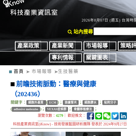
2026年8月07日 (週五) 台灣時間
站內搜尋
產業政策
產業新聞
市場報導
策略
專利情報
關鍵圖表
首頁
市場報導
生技醫藥
前瞻技術脈動：醫療與健康
（202436）
關鍵字：
(
)；
；
；
細胞外基質
ECM
狼瘡腎炎
細胞膠水
粘附分子
(
)；
；
；
adhesive molecules
VEXAS症候群
骨髓移植療法
瀏覽次數：
4279
｜ 歡迎推文：
科技產業資訊室(iKnow) - 技術發展藍圖研析團隊 發表於 2024年9月27日