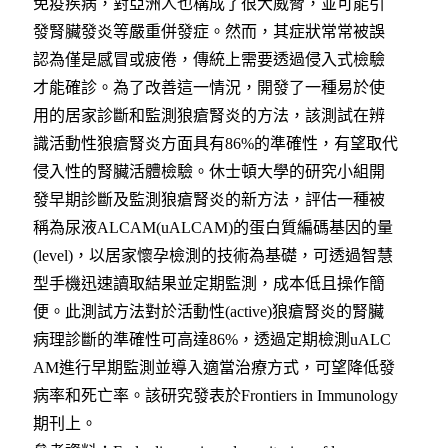
免疫疾病，對亞洲人也構成了很大威脅，並可能引
發腎臟發炎等嚴重併發症。然而，其症狀常常被誤
認為僅是感冒或疲倦，傳統上需要透過侵入式檢驗
才能確診。為了改善這一情況，開發了一種易於使
用的居家診斷和監測狼瘡腎炎的方法，該測試在辨
識活動性狼瘡腎炎方面具有86%的準確性，有望取代
侵入性的腎臟活體檢驗。
休士頓大學的研究小組開
發早期診斷及監測狼瘡腎炎的新方法，評估一種被
稱為尿液ALCAM(uALCAM)的蛋白質編碼基因的量
(level)，以居家懷孕檢測的技術為基礎，可透過智慧
型手機迅速讀取結果並定期監測，成本低且操作簡
便。此測試方法對於活動性(active)狼瘡腎炎的腎臟
病理診斷的準確性可高達86%，透過定期檢測uALC
AM進行早期監測並導入適當治療方式，可望降低發
病率和死亡率。該研究發表於Frontiers in Immunology
期刊上。