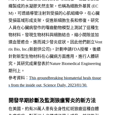
織製成的水凝膠天然支架，也稱為細胞外基質 (EC
M)，可透過導管注射到受損的心肌組織中，在心臟
受損區域形成支架，促進新細胞生長和修復。研究
人員在心臟病發作的囓齒動物模型上測試了這種生
物材料，發現生物材料與細胞結合，縮小間隙並加
速血管癒合，進而減少發炎症狀。因此他們創立Vent
rix Bio, Inc.(新創供公司)，計劃申請FDA授權，後續
針對新型生物材料在心臟病方面應用，進行人體研
究。其研究成果發表於Nature Biomedical Engineering
期刊上。
參考資料
：
This groundbreaking biomaterial heals tissue
s from the inside out, Science Daily. 2023/01/30.
開發早期診斷及監測狼瘡腎炎的新方法
在美國，約有20萬人患有全身性紅斑狼瘡這種自體