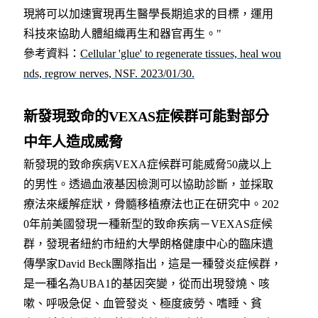
現將可以加速實現再生醫學長期追求的目標，運用
科技來協助人體組織再生和器官再生。"
參考資料
：
Cellular 'glue' to regenerate tissues, heal wou
nds, regrow nerves, NSF. 2023/01/30.
新發現致命的VEXAS症候群可能對部分
中年人造成威脅
新發現的致命疾病VEXA症候群可能威脅50歲以上
的男性。透過血液基因檢測可以協助診斷，並採取
療法來緩解症狀，骨髓移植療法也正在研究中。
202
0
年前美國發現一種新型的致命疾病－VEXAS症候
群，發現者紐約市紐約大學朗格健康中心的臨床遺
傳學家David Beck團隊指出，這是一種發炎症候群，
是一種名為UBA1的基因突變，從而出現發燒、咳
嗽、呼吸急促、血管發炎、極度疲勞、嗜睡、貧