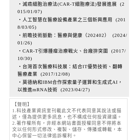
‧滅癌細胞治療法(CAR-T細胞療法)發展進展
(
2
015/01/07
)
‧人工智慧在醫療設備產業之三個新興應用
(
201
8/03/05
)
‧前瞻技術脈動：醫療與健康（202402）
(
2024/
01/26
)
‧CAR-T引爆腫瘤治療戰火、台廠拚突圍
(
2017/
10/30
)
‧台灣首次醫療科技展：結合IT優勢技術、翻轉
醫療產業
(
2017/12/08
)
‧莫德納和IBM合作探索量子運算和生成式AI，
以推進mRNA技術
(
2023/04/27
)
【聲明】
1.科技產業資訊室刊載此文不代表同意其說法或描
述，僅為提供更多訊息，也不構成任何投資建議。
2.著作權所有，非經本網站書面授權同意不得將本
文以任何形式修改、複製、儲存、傳播或轉載，本
中心保留一切法律追訴權利。