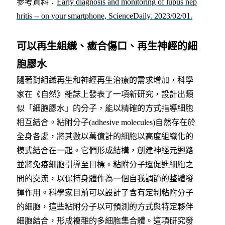
參考資料
：
Early diagnosis and monitoring of lupus nep
hritis -- on your smartphone, ScienceDaily. 2023/02/01.
可以再生組織、癒合傷口、再生神經的細
胞膠水
隨著對組織再生和神經再生治療的需求增加，科學
家在《自然》雜誌上發表了一項新研究，設計出類
似「細胞膠水」的分子，能以精確的方式指導細胞
相互結合。
粘附分子(adhesive molecules)自然存在於
全身各處，將其數以萬億計的細胞以高度組織化的
模式結合在一起。它們形成結構，創建神經元迴路
並將免疫細胞引導至目標。粘附分子還促進細胞之
間的交流，以保持身體作為一個自我調節的整體發
揮作用。科學家目前可以設計了含有定制粘附分子
的細胞，這些粘附分子以可預測的方式與特定夥伴
細胞結合，形成複雜的多細胞集合體。這項研究發