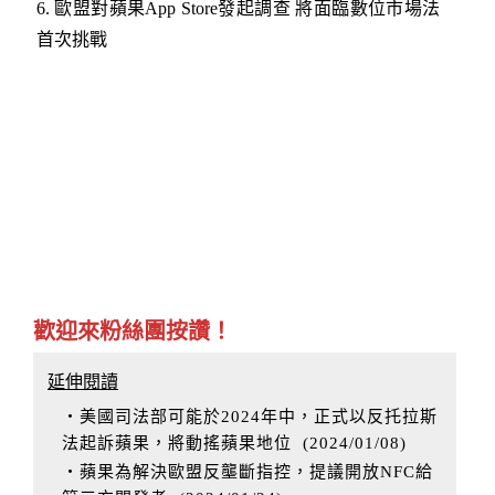
6.
歐盟對蘋果App Store發起調查 將面臨數位市場法
首次挑戰
歡迎來粉絲團按讚！
延伸閱讀
‧美國司法部可能於2024年中，正式以反托拉斯
法起訴蘋果，將動搖蘋果地位
(
2024/01/08
)
‧蘋果為解決歐盟反壟斷指控，提議開放NFC給