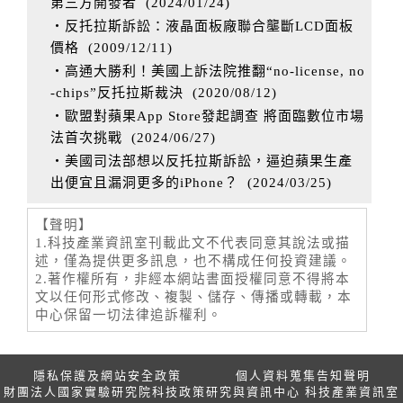
第三方開發者
(
2024/01/24
)
‧反托拉斯訴訟：液晶面板廠聯合壟斷LCD面板
價格
(
2009/12/11
)
‧高通大勝利！美國上訴法院推翻“no-license, no
-chips”反托拉斯裁決
(
2020/08/12
)
‧歐盟對蘋果App Store發起調查 將面臨數位市場
法首次挑戰
(
2024/06/27
)
‧美國司法部想以反托拉斯訴訟，逼迫蘋果生產
出便宜且漏洞更多的iPhone？
(
2024/03/25
)
【聲明】
1.科技產業資訊室刊載此文不代表同意其說法或描
述，僅為提供更多訊息，也不構成任何投資建議。
2.著作權所有，非經本網站書面授權同意不得將本
文以任何形式修改、複製、儲存、傳播或轉載，本
中心保留一切法律追訴權利。
隱私保護及網站安全政策
個人資料蒐集告知聲明
財團法人國家實驗研究院科技政策研究與資訊中心 科技產業資訊室