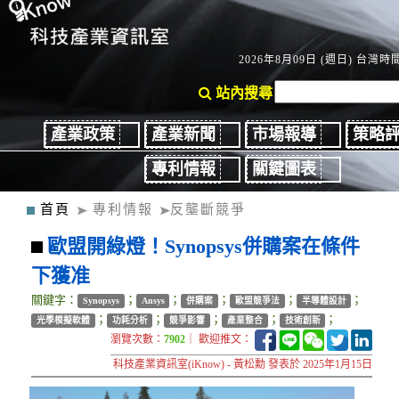
2026年8月09日 (週日) 台灣時間：
站內搜尋
產業政策
產業新聞
市場報導
策略
專利情報
關鍵圖表
首頁
專利情報
反壟斷競爭
歐盟開綠燈！Synopsys併購案在條件
下獲准
關鍵字：
；
；
；
；
；
Synopsys
Ansys
併購案
歐盟競爭法
半導體設計
；
；
；
；
；
光學模擬軟體
功耗分析
競爭影響
產業整合
技術創新
瀏覽次數：
7902
｜ 歡迎推文：
科技產業資訊室(iKnow) - 黃松勳 發表於 2025年1月15日