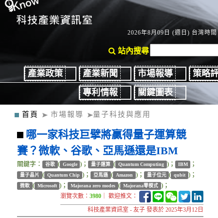
2026年8月09日 (週日) 台灣時間：
站內搜尋
產業政策
產業新聞
市場報導
策略
專利情報
關鍵圖表
首頁
市場報導
量子科技與應用
哪一家科技巨擘將贏得量子運算競
賽？微軟、谷歌、亞馬遜還是IBM
關鍵字：
(
)；
(
)；
；
谷歌
Google
量子運算
Quantum Computing
IBM
(
)；
(
)；
(
)；
量子晶片
Quantum Chip
亞馬遜
Amazon
量子位元
qubit
(
)；
(
)；
微軟
Microsoft
Majorana zero modes
Majorana零模式
瀏覽次數：
3980
｜ 歡迎推文：
科技產業資訊室 - 友子 發表於 2025年3月12日