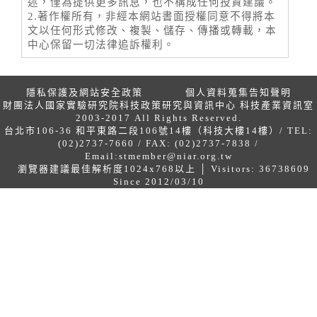
述，僅為提供更多訊息，也不構成任何投資建議。
2.著作權所有，非經本網站書面授權同意不得將本
文以任何形式修改、複製、儲存、傳播或轉載，本
中心保留一切法律追訴權利。
隱私保護及網站安全政策
個人資料蒐集告知聲明
財團法人國家實驗研究院科技政策研究與資訊中心 科技產業資訊室
2003-2017 All Rights Reserved.
台北市106-36 和平東路二段106號14樓（科技大樓14樓）/ TEL:
(02)2737-7660 / FAX: (02)2737-7838 /
Email:
stmember@niar.org.tw
瀏覽器建議最佳解析度1024x768以上 │ Visitors: 36738609
Since 2012/03/10