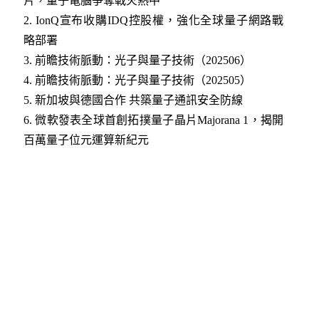
片，量子電腦爭奪戰火熱中
2.
IonQ宣布收購IDQ控股權，強化全球量子網路戰
略部署
3
.
前瞻技術脈動：光子與量子技術（202506）
4
.
前瞻技術脈動：光子與量子技術（202505）
5
.
新加坡與德國合作 共築量子通訊安全防線
6
.
微軟發表全球首創拓撲量子晶片Majorana 1，揭開
百萬量子位元運算新紀元