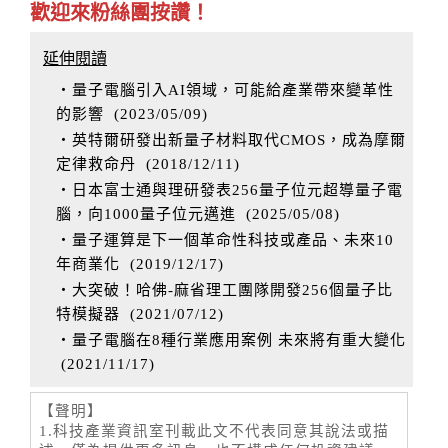
歡迎來粉絲團按讚！
延伸閱讀
‧量子電腦引入AI領域，可能給產業帶來變革性
的影響
(
2023/05/09
)
‧英特爾研發出新量子材料取代CMOS，成為摩爾
定律救命丹
(
2018/12/11
)
‧日本富士通與理研發表256量子位元超導量子電
腦，向1000量子位元邁進
(
2025/05/08
)
‧量子運算是下一個革命性科技或產品、未來10
年商業化
(
2019/12/17
)
‧大突破！哈佛-麻省理工團隊開發256個量子比
特模擬器
(
2021/07/12
)
‧量子電腦在8種行業應用案例 未來將有重大變化
(
2021/11/17
)
【聲明】
1.科技產業資訊室刊載此文不代表同意其說法或描