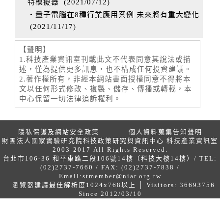
特模擬器
(
2021/07/12
)
‧量子電腦在8種行業應用案例 未來將有重大變化
(
2021/11/17
)
【聲明】
1.科技產業資訊室刊載此文不代表同意其說法或描
述，僅為提供更多訊息，也不構成任何投資建議。
2.著作權所有，非經本網站書面授權同意不得將本
文以任何形式修改、複製、儲存、傳播或轉載，本
中心保留一切法律追訴權利。
隱私保護及網站安全政策
個人資料蒐集告知聲明
財團法人國家實驗研究院科技政策研究與資訊中心 科技產業資訊室
2003-2017 All Rights Reserved.
台北市106-36 和平東路二段106號14樓（科技大樓14樓）/ TEL:
(02)2737-7660 / FAX: (02)2737-7838 /
Email:
stmember@niar.org.tw
瀏覽器建議最佳解析度1024x768以上 │ Visitors: 36693756
Since 2012/03/10