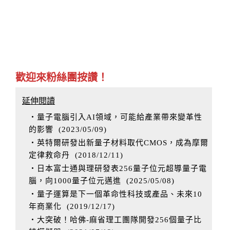
歡迎來粉絲團按讚！
延伸閱讀
‧量子電腦引入AI領域，可能給產業帶來變革性
的影響
(
2023/05/09
)
‧英特爾研發出新量子材料取代CMOS，成為摩爾
定律救命丹
(
2018/12/11
)
‧日本富士通與理研發表256量子位元超導量子電
腦，向1000量子位元邁進
(
2025/05/08
)
‧量子運算是下一個革命性科技或產品、未來10
年商業化
(
2019/12/17
)
‧大突破！哈佛-麻省理工團隊開發256個量子比