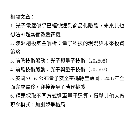
相關文章：
1.
光子電腦似乎已經快達到商品化階段，未來其也
想沾AI趨勢而改變商機
2.
澳洲創投基金解析：量子科技的現況與未來投資
策略
3
.
前瞻技術脈動：光子與量子技術（202508）
4
.
前瞻技術脈動：光子與量子技術（202507）
5
.
英國NCSC公布量子安全密碼轉型藍圖：2035年全
面完成遷移，迎接後量子時代挑戰
6
.
輝達採取不同方式進軍量子運算，衝擊其他大廠
現今模式，加劇競爭格局