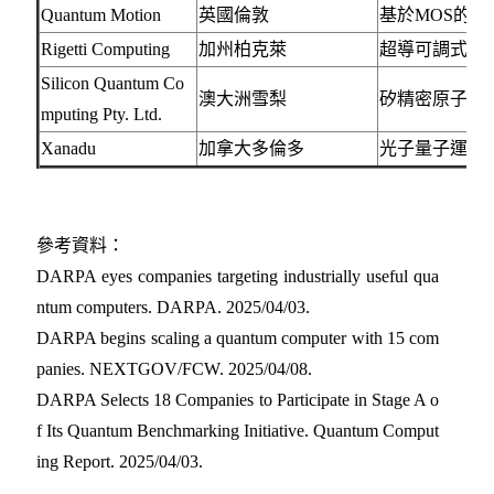
Quantum Motion
英國倫敦
基於MOS的
Rigetti Computing
加州柏克萊
超導可調式Tra
Silicon Quantum Co
澳大洲雪梨
矽精密原子量
mputing Pty. Ltd.
Xanadu
加拿大多倫多
光子量子運算
參考資料：
DARPA eyes companies targeting industrially useful qua
ntum computers. DARPA. 2025/04/03
.
DARPA begins scaling a quantum computer with 15 com
panies. NEXTGOV/FCW. 2025/04/08
.
DARPA Selects 18 Companies to Participate in Stage A o
f Its Quantum Benchmarking Initiative. Quantum Comput
ing Report. 2025/04/03
.