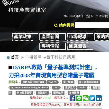
2026年8月07日 (週五) 台灣時間：
站內搜尋
產業政策
產業新聞
市場報導
策略
專利情報
關鍵圖表
首頁
市場報導
量子科技與應用
DARPA啟動「量子基準測試計畫」,
力拚2033年實現實用型容錯量子電腦
關鍵字：
(
)；
；
國防高等研究計畫署
DARPA
量子電腦
量子基準測試計畫
(
；
)；
(
)；
Quantum Benchmarking Initiative
QBI
量子位元
qubits
容錯運
；
；
；
；
；
算
科技軍事競賽
產業應用
國際競爭
技術驗證
瀏覽次數：
3102
｜ 歡迎推文：
科技產業資訊室(iKnow) - 黃松勳 發表於 2025年4月16日