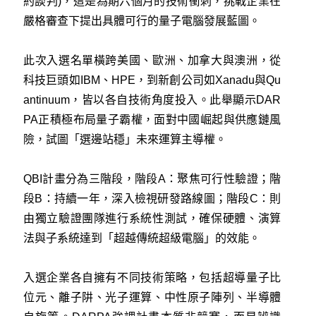
約談判)，這是為期六個月的技術衝刺，挑戰企業在
嚴格審查下提出具體可行的量子電腦發展藍圖。
此次入選名單橫跨美國、歐洲、加拿大與澳洲，從
科技巨頭如IBM、HPE，到新創公司如Xanadu與Qu
antinuum，皆以各自技術角度投入。此舉顯示DAR
PA正積極布局量子霸權，面對中國崛起與供應鏈風
險，試圖「選邊站穩」未來運算主導權。
QBI計畫分為三階段，階段A：聚焦可行性驗證；階
段B：持續一年，深入檢視研發路線圖；階段C：則
由獨立驗證團隊進行系統性測試，確保硬體、演算
法與子系統達到「超越傳統超級電腦」的效能。
入選企業各自擁有不同技術策略，包括超導量子比
位元、離子阱、光子運算、中性原子陣列、半導體