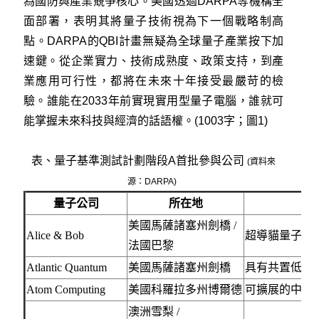
為國防與產業競爭核心。美國透過DARPA等機構全
面部署，表明其將量子技術視為下一個戰略制高
點。DARPA的QBI計畫無疑為全球量子產業按下加
速鍵。從企業實力、技術成熟度、政策支持，到產
業應用可行性，都將在未來十年接受最嚴苛的檢
驗。誰能在2033年前實現實用型量子電腦，誰就可
能掌握未來科技與經濟的話語權。(1003字；圖1)
表、量子基準測試計劃階段A首批參與公司
(資料來
源：DARPA)
量子公司
所在地
美國馬薩諸塞州劍橋 /
Alice & Bob
超導貓量子位
法國巴黎
Atlantic Quantum
美國馬薩諸塞州劍橋
具有共置低溫
Atom Computing
美國科羅拉多州博爾德
可擴展的中性
澳洲雪梨 /