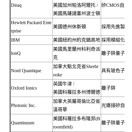
Diraq
美國加州帕洛阿爾托 /
矽CMOS自旋
美國馬薩諸塞州波士頓
Hewlett Packard Ente
美國德州休斯頓
採用先進製造
rprise
IBM
美國紐約州約克鎮高地
採用模組化超
美國馬里蘭州科利奇派
IonQ
離子阱量子計
克
加拿大魁北克省Sherbr
Nord Quantique
具有玻色子誤
ooke
英國牛津 /
Oxford Ionics
離子阱
美國科羅拉多州博爾德
加拿大英屬哥倫比亞省
Photonic Inc.
光連接矽自旋
溫哥華
美國科羅拉多布隆菲(B
Quantinuum
離子阱量子電荷
roomfield)