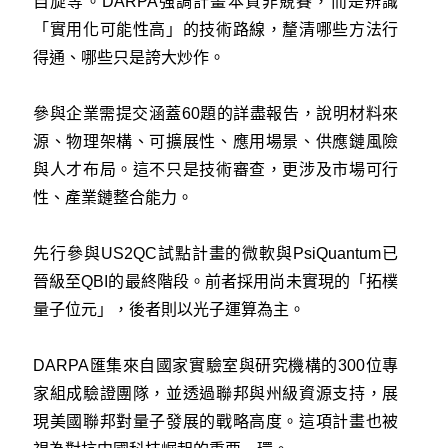
自旋等。DARPA強調計畫本質非競賽，而是辨識
「實用化可能性高」的技術路線，釐清哪些方法行
得通、哪些只是誇大炒作。
參與企業需提交涵蓋60題的詳盡報告，說明材料來
源、物理架構、可擴展性、應用場景、供應鏈風險
與人才布局。這不只是技術審查，更涉及市場可行
性、產業鏈整合能力。
先行參與US2QC試點計畫的微軟與PsiQuantum已
晉級至QBI的最終階段。前者採用尚未實現的「拓樸
量子位元」，後者則以光子運算為主。
DARPA匯集來自國家實驗室與研究機構的300位專
家組成驗證團隊，並透過聯邦與州級資源支持，展
現美國聯邦對量子發展的戰略高度。這項計畫也被