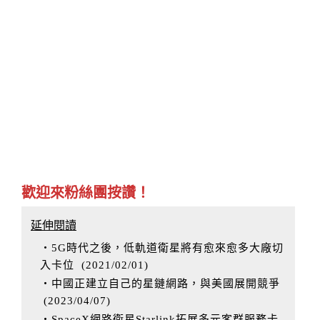
歡迎來粉絲團按讚！
延伸閱讀
‧5G時代之後，低軌道衛星將有愈來愈多大廠切
入卡位
(
2021/02/01
)
‧中國正建立自己的星鏈網路，與美國展開競爭
(
2023/04/07
)
‧SpaceX網路衛星Starlink拓展多元客群服務卡