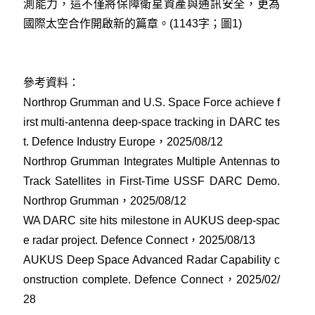
測能力，這不僅將保障衛星資產與通訊安全，更為
國際太空合作開啟新的篇章。(1143字；圖1)
參考資料：
Northrop Grumman and U.S. Space Force achieve f
irst multi-antenna deep-space tracking in DARC tes
t. Defence Industry Europe，2025/08/12
Northrop Grumman Integrates Multiple Antennas to
Track Satellites in First-Time USSF DARC Demo.
Northrop Grumman，2025/08/12
WA DARC site hits milestone in AUKUS deep-spac
e radar project. Defence Connect，2025/08/13
AUKUS Deep Space Advanced Radar Capability c
onstruction complete. Defence Connect，2025/02/
28