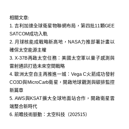
相關文章:
1.
吉利加速全球衛星物聯網布局，第四批11顆GEE
SATCOM成功入軌
2.
月球核能成戰略新高地，NASA力推部署計畫以
確保太空能源主權
3.
X-37B再啟太空任務：美國太空軍以量子感測與
雷射通訊打造未來空間戰略
4.
歐洲太空自主再推進一城：Vega C火箭成功發射
CO3D與MicroCarb衛星，開啟地球觀測與碳排監控
新篇章
5.
AWS與KSAT擴大全球地面站合作，開啟衛星雲
端整合新時代
6.
前瞻技術脈動：太空科技（202515）