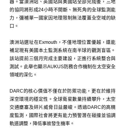
器。當澳洲站、英國站與美國站全部完成後，三地
的協同將形成24小時不間斷、無死角的全球監測能
力，彌補單一國家因地理限制無法覆蓋全空域的缺
口。
澳洲站選址在Exmouth，不僅地理位置優越，還能
補足現有美國本土監測系統在南半球的觀測盲區。
該站提前三個月完成主要建設，正進行系統整合與
測試。此舉也顯示AUKUS防務合作機制在太空安全
領域的深化。
DARC的核心價值不僅在於防禦功能，更在於維持
深空環境的穩定性。全球衛星數量持續攀升，太空
交通壅塞及碎片威脅日益嚴峻。透過DARC的高精
度監測，國際社會將更有能力預警潛在碰撞並協調
軌道調整，降低事故發生機率。