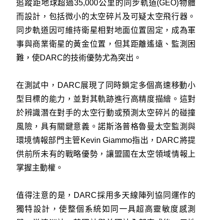
追蹤距地球超過35,000公里的同步軌道(GEO)物體
而設計，包括微小的太空碎片及可疑太空飛行器。
同步軌道因可維持衛星相對地面位置固定，成為軍
事與商業衛星的黃金位置，但其距離遙遠、監測困
難，使DARC的技術優勢尤為突出。
在測試中，DARC展現了同時鎖定多個高速移動小
型目標的能力，並對其軌跡進行高精度描繪。這對
於辨識潛在對手的太空行動或預測太空碎片的碰撞
風險，具有關鍵意義。諾斯洛普格魯曼太空監測與
環境情報部門主管Kevin Giammo指出，DARC將提
供前所未有的戰略優勢，讓盟國在太空領域情報上
掌握主動權。
值得注意的是，DARC採用多天線陣列協同運作的
獨特設計，使整個系統如同一具超高靈敏度感測