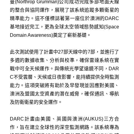
曼(Northrop Grumman)公司成功完成多部地面天線
的整合與協同運作，展現了該系統追蹤多顆衛星的
精準能力。這不僅標誌著第一座位於澳洲的DARC
基地接近完工，更為全球太空領域態勢感知(Space
Domain Awareness)奠定了嶄新基礎。
此次測試使用了計畫中27部天線中的7部，並進行了
多週的數據收集、分析與校準，確保雷達系統在實
戰中可全天候運作。與傳統光學望遠鏡不同，DAR
C不受雲層、天候或日夜影響，能持續提供全時監測
能力。這項突破將有助於及早發現並因應對美國、
澳洲及盟國太空資產的潛在威脅，確保通訊、導航
及防衛衛星的安全運作。
DARC計畫由美國、英國與澳洲(AUKUS)三方合
作，旨在建立全球性的深空監測網路。該系統專為