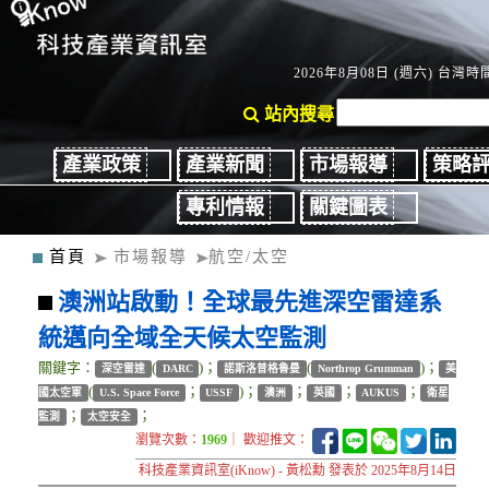
2026年8月08日 (週六) 台灣時間
站內搜尋
產業政策
產業新聞
市場報導
策略
專利情報
關鍵圖表
首頁
市場報導
航空/太空
澳洲站啟動！全球最先進深空雷達系
統邁向全域全天候太空監測
關鍵字：
(
)；
(
)；
深空雷達
DARC
諾斯洛普格魯曼
Northrop Grumman
美
(
；
)；
；
；
；
國太空軍
U.S. Space Force
USSF
澳洲
英國
AUKUS
衛星
；
；
監測
太空安全
瀏覽次數：
1969
｜ 歡迎推文：
科技產業資訊室(iKnow) - 黃松勳 發表於 2025年8月14日