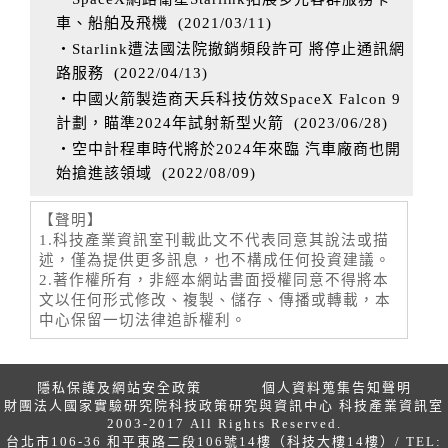
車、船舶及飛機
(
2021/03/11
)
‧Starlink遭法國法院撤銷頻段許可 將停止通訊網
路服務
(
2022/04/13
)
‧中國火箭製造商天兵科技仿效SpaceX Falcon 9
計劃，瞄準2024年試射新型火箭
(
2023/06/28
)
‧空中計程車時代將於2024年來臨 汽車廠商也開
始搶進該領域
(
2022/08/09
)
【聲明】
1.科技產業資訊室刊載此文不代表同意其說法或描
述，僅為提供更多訊息，也不構成任何投資建議。
2.著作權所有，非經本網站書面授權同意不得將本
文以任何形式修改、複製、儲存、傳播或轉載，本
中心保留一切法律追訴權利。
隱私保護及網站安全政策
個人資料蒐集告知聲明
財團法人國家實驗研究院科技政策研究與資訊中心 科技產業資訊室
2003-2017 All Rights Reserved.
台北市106-36 和平東路二段106號14樓（科技大樓14樓）/ TEL: