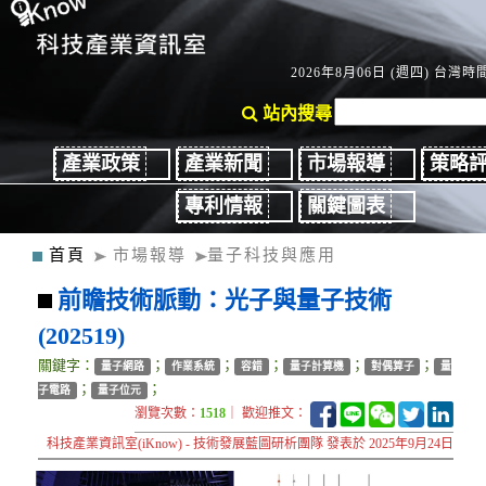
2026年8月06日 (週四) 台灣時間：
站內搜尋
產業政策
產業新聞
市場報導
策略
專利情報
關鍵圖表
首頁
市場報導
量子科技與應用
前瞻技術脈動：光子與量子技術
(202519)
關鍵字：
；
；
；
；
；
量子網路
作業系統
容錯
量子計算機
對偶算子
量
；
；
子電路
量子位元
瀏覽次數：
1518
｜ 歡迎推文：
科技產業資訊室(iKnow) - 技術發展藍圖研析團隊 發表於 2025年9月24日