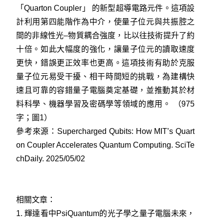
「Quarton Coupler」 的新型超導電路元件。這項設
計利用第四能階作為中介，使量子位元與共振腔之
間的非線性光–物質耦合強度，比以往技術提升了約
十倍。如此大幅度的強化，讓量子位元的讀取速度
更快，錯誤更正效率也更高。這項技術有助於克服
量子位元易受干擾、相干時間短的挑戰，為建構快
速且可靠的容錯量子電腦奠定基礎，並推動其於材
料科學、機器學習及密碼學等領域的應用。 （975
字；圖1）
參考來源：
Supercharged Qubits: How MIT’s Quart
on Coupler Accelerates Quantum Computing. SciTe
chDaily. 2025/05/02
相關文章：
1.
輝達看中PsiQuantum的光子學之量子電腦未來，