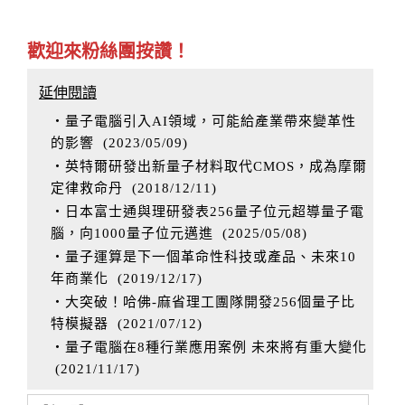
歡迎來粉絲團按讚！
延伸閱讀
‧量子電腦引入AI領域，可能給產業帶來變革性
的影響
(
2023/05/09
)
‧英特爾研發出新量子材料取代CMOS，成為摩爾
定律救命丹
(
2018/12/11
)
‧日本富士通與理研發表256量子位元超導量子電
腦，向1000量子位元邁進
(
2025/05/08
)
‧量子運算是下一個革命性科技或產品、未來10
年商業化
(
2019/12/17
)
‧大突破！哈佛-麻省理工團隊開發256個量子比
特模擬器
(
2021/07/12
)
‧量子電腦在8種行業應用案例 未來將有重大變化
(
2021/11/17
)