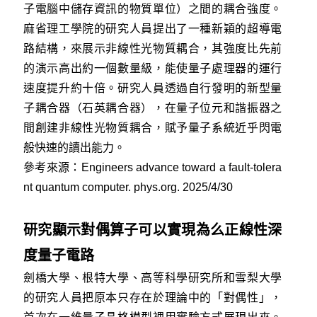
子電腦中儲存資訊的物質單位）之間的耦合強度。
麻省理工學院的研究人員提出了一種新穎的超導電
路結構，來展示非線性光物質耦合，其強度比先前
的演示高出約一個數量級，能使量子處理器的運行
速度提升約十倍。研究人員透過自行發明的新型量
子耦合器（石英耦合器），在量子位元和諧振器之
間創建非線性光物質耦合，賦予量子系統近乎閃電
般快速的讀出能力。
參考來源：
Engineers advance toward a fault-tolera
nt quantum computer. phys.org. 2025/4/30
研究顯示對偶算子可以實現為么正線性深
度量子電路
劍橋大學、根特大學、高等科學研究所和雪梨大學
的研究人員把原本只存在於理論中的「對偶性」，