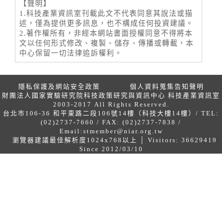
【聲明】
1.科技產業資訊室刊載此文不代表同意其說法或描
述，僅為提供更多訊息，也不構成任何投資建議。
2.著作權所有，非經本網站書面授權同意不得將本
文以任何形式修改、複製、儲存、傳播或轉載，本
中心保留一切法律追訴權利。
隱私保護及網站安全政策
個人資料蒐集告知聲明
財團法人國家實驗研究院科技政策研究與資訊中心 科技產業資訊室
2003-2017 All Rights Reserved.
台北市106-36 和平東路二段106號14樓（科技大樓14樓）/ TEL:
(02)2737-7660 / FAX: (02)2737-7838 /
Email:
stmember@niar.org.tw
瀏覽器建議最佳解析度1024x768以上 │ Visitors: 36629419
Since 2012/03/10