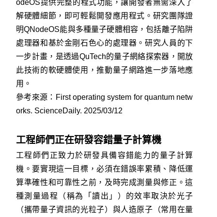
odeOS提供完整的程式功能，讓開發者無需深入了
解硬體細節，即可輕鬆開發應用程式。研究團隊證
明QNodeOS能與多種量子硬體相容，包括離子陷阱
處理器和基於金剛石色心的處理器。研究人員的下
一步計畫，是透過QuTech的量子網絡探索器，開放
此技術的軟硬體使用，推動量子網路進一步落地應
用。
參考來源：
First operating system for quantum netw
orks. ScienceDaily. 2025/03/12
工程師們正在研發容錯量子計算機
工程師們正致力於研發具備容錯能力的量子計算
機。要實現這一目標，必須在錯誤率累積、降低運
算準確性和可靠性之前，及時完成測量與修正。這
種測量過程（稱為「讀出」）的效率取決於光子
（攜帶量子資訊的光粒子）與人造原子（常用在量