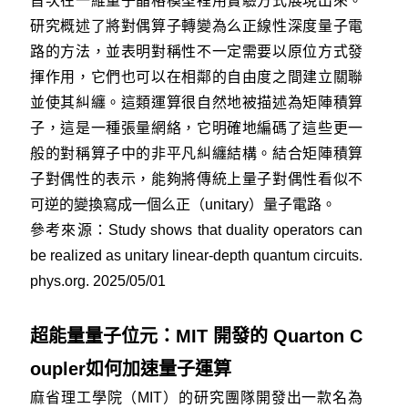
首次在一維量子晶格模型裡用實驗方式展現出來。
研究概述了將對偶算子轉變為么正線性深度量子電
路的方法，並表明對稱性不一定需要以原位方式發
揮作用，它們也可以在相鄰的自由度之間建立關聯
並使其糾纏。這類運算很自然地被描述為矩陣積算
子，這是一種張量網絡，它明確地編碼了這些更一
般的對稱算子中的非平凡糾纏結構。結合矩陣積算
子對偶性的表示，能夠將傳統上量子對偶性看似不
可逆的變換寫成一個么正（unitary）量子電路。
參考來源：
Study shows that duality operators can
be realized as unitary linear-depth quantum circuits.
phys.org. 2025/05/01
超能量量子位元：MIT 開發的 Quarton C
oupler如何加速量子運算
麻省理工學院（MIT）的研究團隊開發出一款名為