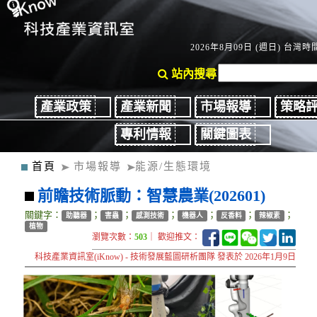
2026年8月09日 (週日) 台灣時間
站內搜尋
產業政策
產業新聞
市場報導
策略
專利情報
關鍵圖表
首頁
市場報導
能源/生態環境
前瞻技術脈動：智慧農業(202601)
關鍵字：
；
；
；
；
；
；
助聽器
害蟲
感測技術
機器人
反香料
辣椒素
植物
瀏覽次數：
503
｜ 歡迎推文：
科技產業資訊室(iKnow) - 技術發展藍圖研析團隊 發表於 2026年1月9日