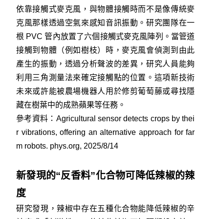
依靠接觸式麥克風，與物體接觸時而不是像傳統麥
克風那樣透過空氣來感知音訊振動。研究團隊在一
根 PVC 管內放置了六個接觸式麥克風陣列。當管道
接觸到物體（例如樹枝）時，麥克風會偵測到由此
產生的振動，透過分析聲波的差異，研究人員能夠
利用三角測量法來確定接觸點的位置。這項新技術
未來或許能被農場機器人用於修剪葡萄藤或尋找隱
藏在樹葉中的成熟蘋果等任務。
參考資料：
Agricultural sensor detects crops by thei
r vibrations, offering an alternative approach for far
m robots. phys.org, 2025/8/14
新發現的“反香料”化合物可降低辣椒的辣
度
研究發現，辣椒中存在五種化合物能降低辣椒的辛