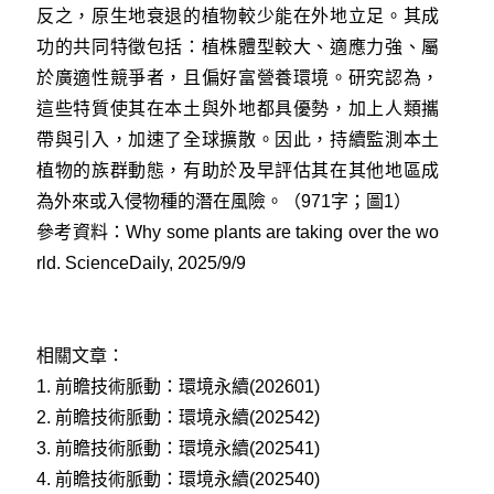
反之，原生地衰退的植物較少能在外地立足。其成
功的共同特徵包括：植株體型較大、適應力強、屬
於廣適性競爭者，且偏好富營養環境。研究認為，
這些特質使其在本土與外地都具優勢，加上人類攜
帶與引入，加速了全球擴散。因此，持續監測本土
植物的族群動態，有助於及早評估其在其他地區成
為外來或入侵物種的潛在風險。（971字；圖1）
參考資料：
Why some plants are taking over the wo
rld. ScienceDaily, 2025/9/9
相關文章：
1.
前瞻技術脈動：環境永續(202601)
2.
前瞻技術脈動：環境永續(202542)
3.
前瞻技術脈動：環境永續(202541)
4.
前瞻技術脈動：環境永續(202540)