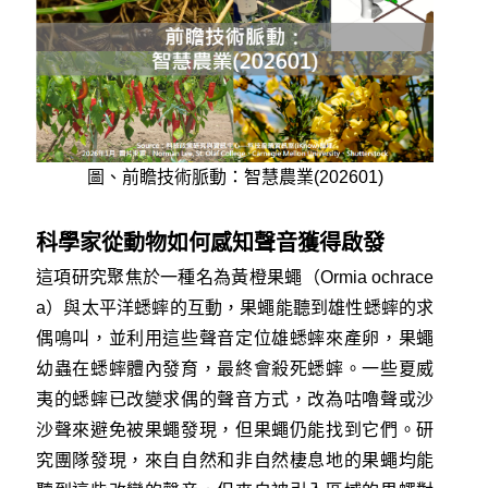
圖、前瞻技術脈動：智慧農業(202601)
科學家從動物如何感知聲音獲得啟發
這項研究聚焦於一種名為黃橙果蠅（Ormia ochrace
a）與太平洋蟋蟀的互動，果蠅能聽到雄性蟋蟀的求
偶鳴叫，並利用這些聲音定位雄蟋蟀來產卵，果蠅
幼蟲在蟋蟀體內發育，最終會殺死蟋蟀。一些夏威
夷的蟋蟀已改變求偶的聲音方式，改為咕嚕聲或沙
沙聲來避免被果蠅發現，但果蠅仍能找到它們。研
究團隊發現，來自自然和非自然棲息地的果蠅均能