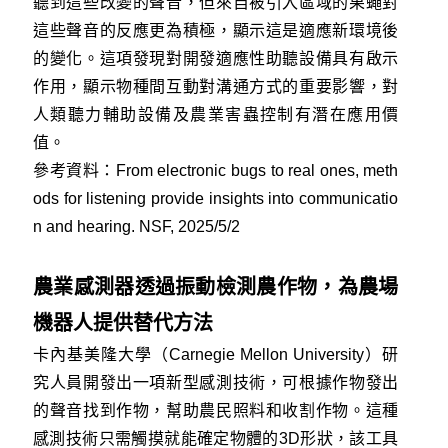
聽到這些改變的聲音，但來自被引入區域的果蠅對
這些聲音的反應更為積極，顯示這是適應新環境後
的變化。這項發現對開發適應性助聽設備具有啟示
作用，顯示物種間互動對溝通方式的重要影響，對
人類聽力輔助設備及農業害蟲控制有潛在應用價
值。
參考資料：
From electronic bugs to real ones, meth
ods for listening provide insights into communicatio
n and hearing. NSF, 2025/5/2
農業感測器透過振動檢測農作物，為農場
機器人提供替代方法
卡內基美隆大學（Carnegie Mellon University）研
究人員開發出一項新型感測技術，可根據作物發出
的聲音找到作物，幫助農民照料和收割作物。這種
感測技術只需觸摸就能確定物體的3D形狀，該工具