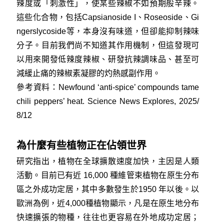
辣度或「刺激性」，使某些辣椒不如預期般辛辣。
這些化合物，包括Capsianoside I、Roseoside、Gi
ngerslycoside等，本身沒有味道，但卻能抑制辣味
分子。目前我們尚不知道其作用機制，但這發現可
以用來開發低辣度辣椒、研發抗辣調味品、甚至可
減緩止痛的辣椒素凝膠的灼熱感副作用。
參考資料：
Newfound ‘anti-spice’ compounds tame
chili peppers’ heat. Science News Explores, 2025/
8/12
為什麼有些植物正在佔領世界
研究指出，植物在全球擴散速度加快，主因是人類
活動。目前已有近 16,000 種維管束植物在原生分布
區之外成功定居，其中多數發生於1950 年以後。以
歐洲為例，近4,000種植物顯示，凡是在原生地分布
快速擴張的物種，往往也更容易在外地成功定居；