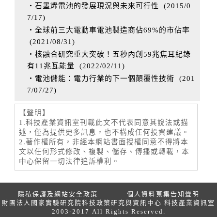
‧石墨烯電池的發展現況與未來可行性
(
2015/0
7/17
)
‧全球前三大電動車電池製造商佔69%的市佔率
(
2021/08/31
)
‧核融合研究重大突破！五秒內創59兆焦耳紀錄
有11兆瓦能量
(
2022/02/11
)
‧電池儲能：電力行業的下一個顛覆性技術
(
201
7/07/27
)
【聲明】
1.科技產業資訊室刊載此文不代表同意其說法或描
述，僅為提供更多訊息，也不構成任何投資建議。
2.著作權所有，非經本網站書面授權同意不得將本
文以任何形式修改、複製、儲存、傳播或轉載，本
中心保留一切法律追訴權利。
隱私保護及網站安全政策
個人資料蒐集告知聲明
財團法人國家實驗研究院科技政策研究與資訊中心 科技產業資訊室
2003-2017 All Rights Reserved.