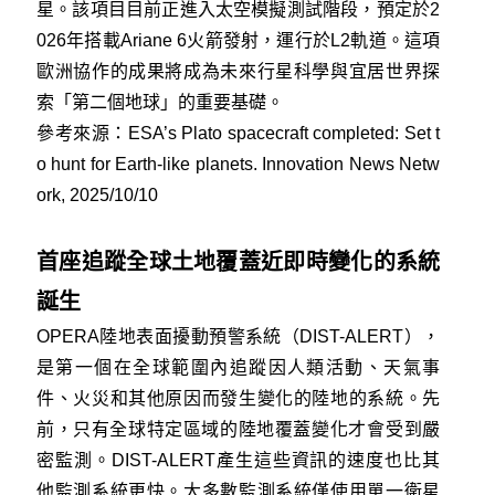
星。該項目目前正進入太空模擬測試階段，預定於2
026年搭載Ariane 6火箭發射，運行於L2軌道。這項
歐洲協作的成果將成為未來行星科學與宜居世界探
索「第二個地球」的重要基礎。
參考來源：
ESA’s Plato spacecraft completed: Set t
o hunt for Earth-like planets. Innovation News Netw
ork, 2025/10/10
首座追蹤全球土地覆蓋近即時變化的系統
誕生
OPERA陸地表面擾動預警系統（DIST-ALERT），
是第一個在全球範圍內追蹤因人類活動、天氣事
件、火災和其他原因而發生變化的陸地的系統。先
前，只有全球特定區域的陸地覆蓋變化才會​​受到嚴
密監測。DIST-ALERT產生這些資訊的速度也比其
他監測系統更快。大多數監測系統僅使用單一衛星