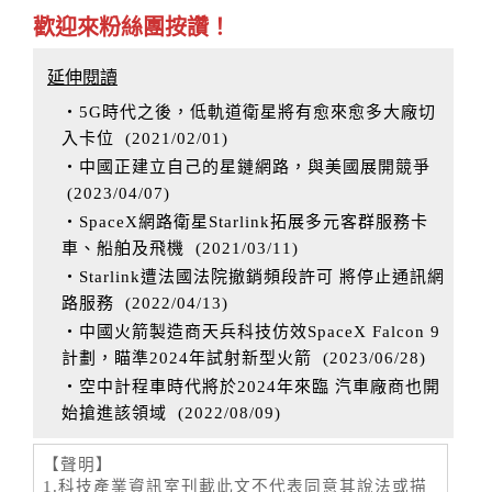
歡迎來粉絲團按讚！
延伸閱讀
‧5G時代之後，低軌道衛星將有愈來愈多大廠切
入卡位
(
2021/02/01
)
‧中國正建立自己的星鏈網路，與美國展開競爭
(
2023/04/07
)
‧SpaceX網路衛星Starlink拓展多元客群服務卡
車、船舶及飛機
(
2021/03/11
)
‧Starlink遭法國法院撤銷頻段許可 將停止通訊網
路服務
(
2022/04/13
)
‧中國火箭製造商天兵科技仿效SpaceX Falcon 9
計劃，瞄準2024年試射新型火箭
(
2023/06/28
)
‧空中計程車時代將於2024年來臨 汽車廠商也開
始搶進該領域
(
2022/08/09
)
【聲明】
1.科技產業資訊室刊載此文不代表同意其說法或描