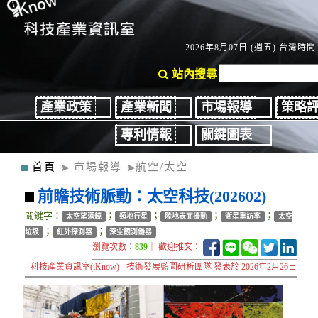
2026年8月07日 (週五) 台灣時間：
站內搜尋
產業政策
產業新聞
市場報導
策略
專利情報
關鍵圖表
首頁
市場報導
航空/太空
前瞻技術脈動：太空科技(202602)
關鍵字：
；
；
；
；
太空望遠鏡
類地行星
陸地表面擾動
衛星重訪率
太空
；
；
垃圾
紅外探測器
深空觀測儀器
瀏覽次數：
839
｜ 歡迎推文：
科技產業資訊室(iKnow) - 技術發展藍圖研析團隊 發表於 2026年2月26日