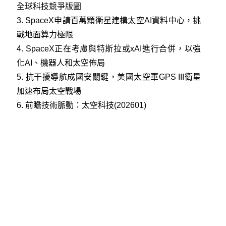
全球科技競爭版圖
3.
SpaceX申請百萬顆衛星建構太空AI資料中心，挑
戰地面算力極限
4.
SpaceX正在考慮與特斯拉或xAI進行合併，以強
化AI、機器人和太空佈局
5.
抗干擾導航成國安關鍵，美國太空軍GPS III衛星
加速布局太空戰場
6.
前瞻技術脈動：太空科技(202601)