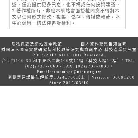
述，僅為提供更多訊息，也不構成任何投資建議。
2.著作權所有，非經本網站書面授權同意不得將本
文以任何形式修改、複製、儲存、傳播或轉載，本
中心保留一切法律追訴權利。
隱私保護及網站安全政策
個人資料蒐集告知聲明
財團法人國家實驗研究院科技政策研究與資訊中心 科技產業資訊室
2003-2017 All Rights Reserved.
台北市106-36 和平東路二段106號14樓（科技大樓14樓）/ TEL:
(02)2737-7660 / FAX: (02)2737-7838 /
Email:
stmember@niar.org.tw
瀏覽器建議最佳解析度1024x768以上 │ Visitors: 36691280
Since 2012/03/10