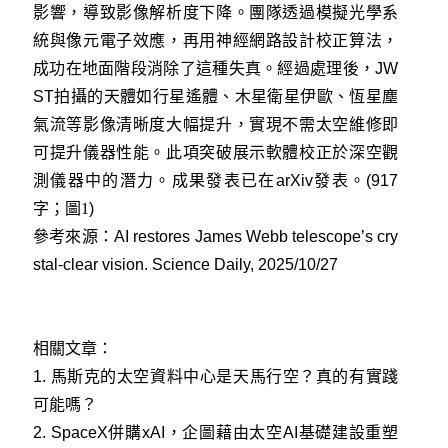
影響，導致影像解析度下降。團隊透過模擬光學系
統與像元電子效應，再用神經網路設計校正算法，
成功在地面階段消除了這種失真。經過處理後，JW
ST拍攝的天體如行星遙體、木星衛星伊歐、恆星塵
氣流等影像清晰度大幅提升，實現不需太空維修即
可提升儀器性能。此項突破展示軟體校正於深空觀
測儀器中的潛力。成果發表已在arXiv發表。
(917
字
；圖1
)
參考來源：
AI restores James Webb telescope’s cry
stal-clear vision. Science Daily, 2025/10/27
相關文章：
1.
馬斯克的太空資料中心是天馬行空？真的有實踐
可能嗎？
2.
SpaceX併購xAI，企圖藉由太空AI基礎建設重塑