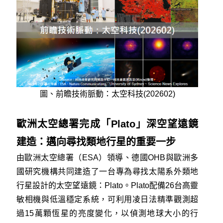
圖、前瞻技術脈動：太空科技(202602)
歐洲太空總署完成「Plato」深空望遠鏡
建造：邁向尋找類地行星的重要一步
由歐洲太空總署（ESA）領導、德國OHB與歐洲多
國研究機構共同建造了一台專為尋找太陽系外類地
行星設計的太空望遠鏡：Plato。Plato配備26台高靈
敏相機與低溫穩定系統，可利用凌日法精準觀測超
過15萬顆恆星的亮度變化，以偵測地球大小的行