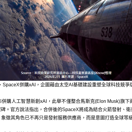
、SpaceX併購xAI，企圖藉由太空AI基礎建設重塑全球科技競爭
式宣布併購人工智慧新創xAI，此舉不僅整合馬斯克(Elon Musk
程碑。官方說法指出，合併後的SpaceX將成為結合火箭發射、
，象徵其角色已不再只是發射服務供應商，而是意圖打造全球等