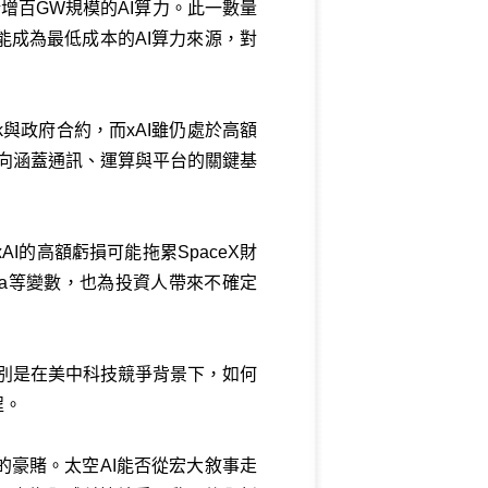
增百GW規模的AI算力。此一數量
能成為最低成本的AI算力來源，對
ink與政府合約，而xAI雖仍處於高額
轉向涵蓋通訊、運算與平台的關鍵基
的高額虧損可能拖累SpaceX財
la等變數，也為投資人帶來不確定
特別是在美中科技競爭背景下，如何
程。
的豪賭。太空AI能否從宏大敘事走