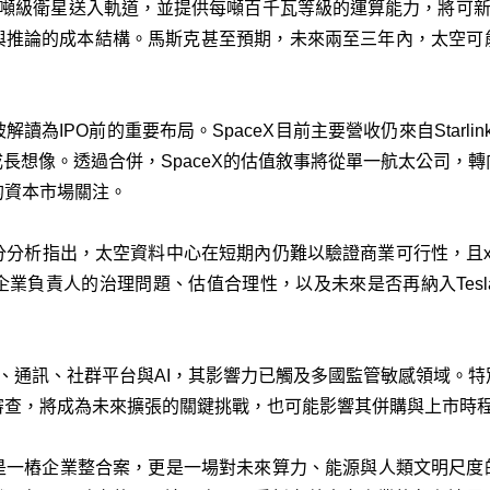
百萬噸級衛星送入軌道，並提供每噸百千瓦等級的運算能力，將可新
與推論的成本結構。馬斯克甚至預期，未來兩至三年內，太空可
被解讀為IPO前的重要布局。SpaceX目前主要營收仍來自Starl
成長想像。透過合併，SpaceX的估值敘事將從單一航太公司，
的資本市場關注。
分析指出，太空資料中心在短期內仍難以驗證商業可行性，且xAI
業負責人的治理問題、估值合理性，以及未來是否再納入Tes
國防、通訊、社群平台與AI，其影響力已觸及多國監管敏感領域。
審查，將成為未來擴張的關鍵挑戰，也可能影響其併購與上市時
這不僅是一樁企業整合案，更是一場對未來算力、能源與人類文明尺度