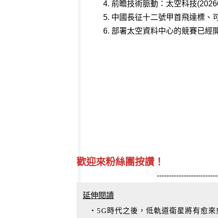
4.
前瞻技術脈動：太空科技(20260
5.
中國長征十二號甲首飛達標、
6.
部署太空資料中心的競賽已經開跑，
歡迎來粉絲團按讚！
-------------------------
延伸閱讀
‧5G時代之後，低軌道衛星將有愈來