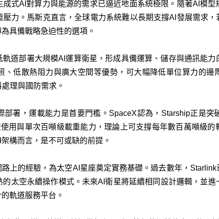
成式AI對算力與能源的需求已逼近地面系統極限。隨著AI模
壓力。馬斯克直言，全球電力系統難以長期支撐AI發展需求，
轉為具備戰略急迫性的選項。
，是在低軌道部署大規模AI運算衛星，形成具備運算、儲存與通訊能
照、低散熱阻力與廣大空間等優勢，可大幅降低單位算力的邊際
料處理與國防需求。
署，運載能力是首要門檻。SpaceX認為，Starship正
、可重複使用與單次百噸級載重能力，理論上可支撐每年數百萬噸級
I架構而言，是不可或缺的前提。
nk衛星網路上的經驗，為太空AI星座奠定實務基礎。過去數年，Starl
熟的太空永續操作模式。未來AI衛星將延續相同設計邏輯，並進
合的軌道服務平台。