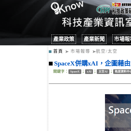
產業政策
產業新聞
市場報
首頁
市場報導
航空/太空
SpaceX併購xAI，企圖
關鍵字：
；
；
；
SpaceX
xAI
太空AI
軌道資料中