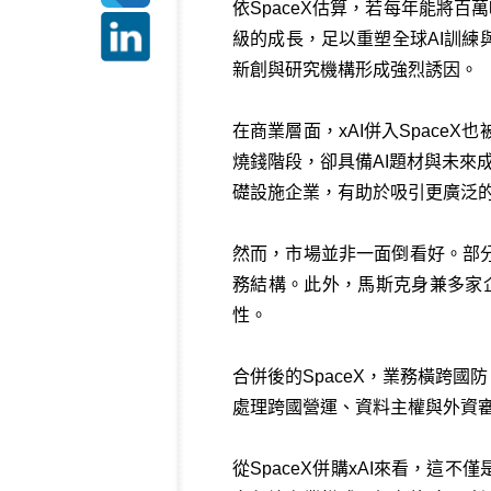
依SpaceX估算，若每年能將
級的成長，足以重塑全球AI訓練
新創與研究機構形成強烈誘因。
在商業層面，xAI併入SpaceX也
燒錢階段，卻具備AI題材與未來
礎設施企業，有助於吸引更廣泛
然而，市場並非一面倒看好。部分
務結構。此外，馬斯克身兼多家企
性。
合併後的SpaceX，業務橫跨
處理跨國營運、資料主權與外資
從SpaceX併購xAI來看，