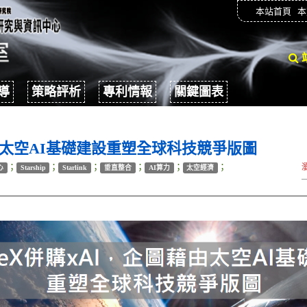
本站首頁
本
導
策略評析
專利情報
關鍵圖表
藉由太空AI基礎建設重塑全球科技競爭版圖
；
；
；
；
；
；
心
Starship
Starlink
垂直整合
AI算力
太空經濟