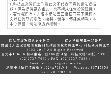
1.科技產業資訊室刊載此文不代表同意其說法或描
述，僅為提供更多訊息，也不構成任何投資建議。
2.著作權所有，非經本網站書面授權同意不得將本
文以任何形式修改、複製、儲存、傳播或轉載，本
中心保留一切法律追訴權利。
隱私保護及網站安全政策
個人資料蒐集告知聲明
財團法人國家實驗研究院科技政策研究與資訊中心 科技產業資訊室
2003-2017 All Rights Reserved.
台北市106-36 和平東路二段106號14樓（科技大樓14樓）/ TEL:
(02)2737-7660 / FAX: (02)2737-7838 /
Email:
stmember@niar.org.tw
瀏覽器建議最佳解析度1024x768以上 │ Visitors: 36745358
Since 2012/03/10