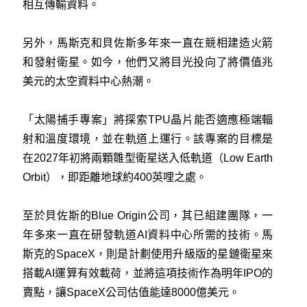
相互傳輸資料。
另外，馬斯克和貝佐斯多年來一直在競相建造火箭
和發射衛星。如今，他們又將目光投向了將價值兆
美元的太空資料中心熱潮。
「太陽捕手專案」將探索TPU晶片能否適應極端輻
射和溫度環境，並在軌道上運行。該專案的目標是
在2027年初將兩顆雛型衛星送入低軌道（Low Earth
Orbit），即距離地球約400英哩之處。
至於貝佐斯的Blue Origin公司，其已組建團隊，一
年多來一直在研發軌道AI資料中心所需的技術。馬
斯克的SpaceX，則是計劃使用升級版的星鏈衛星來
搭載AI運算有效載荷，並將這項技術作為明年IPO的
賣點，讓SpaceX公司估值能達8000億美元。