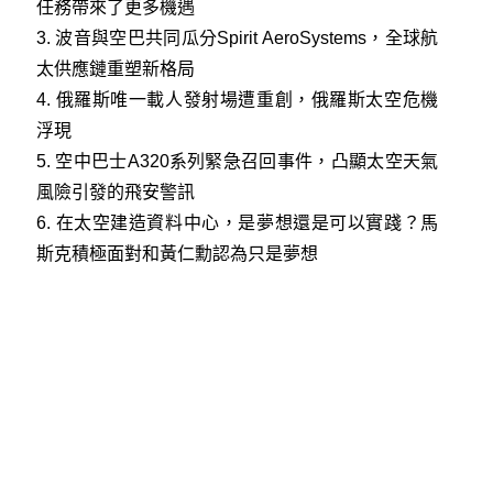
任務帶來了更多機遇
3.
波音與空巴共同瓜分Spirit AeroSystems，全球航
太供應鏈重塑新格局
4.
俄羅斯唯一載人發射場遭重創，俄羅斯太空危機
浮現
5.
空中巴士A320系列緊急召回事件，凸顯太空天氣
風險引發的飛安警訊
6.
在太空建造資料中心，是夢想還是可以實踐？馬
斯克積極面對和黃仁勳認為只是夢想