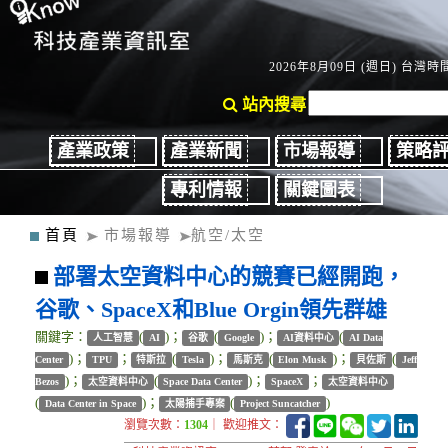
2026年8月09日 (週日) 台灣時間
站內搜尋
產業政策
產業新聞
市場報導
策略
專利情報
關鍵圖表
首頁
市場報導
航空/太空
部署太空資料中心的競賽已經開跑，
谷歌、SpaceX和Blue Orgin領先群雄
關鍵字：
(
)；
(
)；
(
人工智慧
AI
谷歌
Google
AI資料中心
AI Data
)；
；
(
)；
(
)；
(
Center
TPU
特斯拉
Tesla
馬斯克
Elon Musk
貝佐斯
Jeff
)；
(
)；
；
Bezos
太空資料中心
Space Data Center
SpaceX
太空資料中心
(
)；
(
)
Data Center in Space
太陽捕手專案
Project Suncatcher
瀏覽次數：
1304
｜ 歡迎推文：