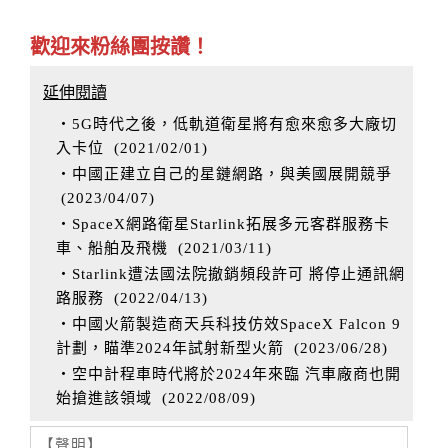
歡迎來粉絲團按讚！
延伸閱讀
‧5G時代之後，低軌道衛星將有愈來愈多大廠切
入卡位
(
2021/02/01
)
‧中國正建立自己的星鏈網路，與美國展開競爭
(
2023/04/07
)
‧SpaceX網路衛星Starlink拓展多元客群服務卡
車、船舶及飛機
(
2021/03/11
)
‧Starlink遭法國法院撤銷頻段許可 將停止通訊網
路服務
(
2022/04/13
)
‧中國火箭製造商天兵科技仿效SpaceX Falcon 9
計劃，瞄準2024年試射新型火箭
(
2023/06/28
)
‧空中計程車時代將於2024年來臨 汽車廠商也開
始搶進該領域
(
2022/08/09
)
【聲明】