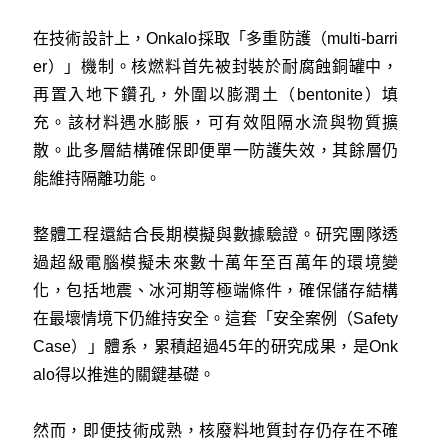
在技術設計上，Onkalo採取「多重防護（multi-barri
er）」機制。核燃料首先被封裝於耐腐蝕銅罐中，
再置入地下鑽孔，外圍以膨潤土（bentonite）填
充。該材料遇水膨脹，可有效阻隔水流與物質擴
散。此多層結構確保即便單一防護失效，其餘層仍
能維持隔離功能。
整體工程還結合長期模擬與數據驗證。研究團隊透
過超級電腦模擬未來數十萬年至百萬年的環境變
化，包括地震、冰河期等極端條件，確保儲存結構
在最壞情境下仍維持安全。這套「安全案例（Safety
Case）」體系，累積超過45年的研究成果，是Onk
alo得以推進的關鍵基礎。
然而，即便技術成熟，核廢料地質封存仍存在不確