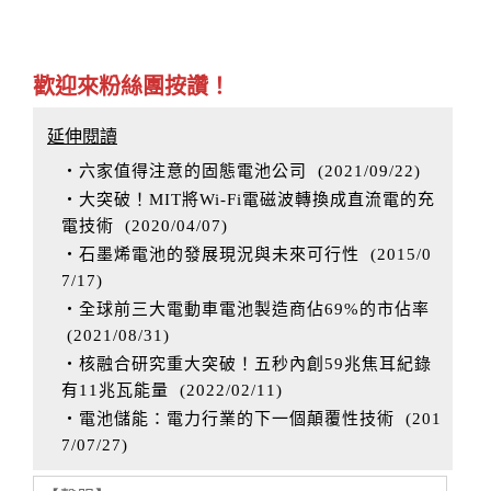
歡迎來粉絲團按讚！
延伸閱讀
‧六家值得注意的固態電池公司
(
2021/09/22
)
‧大突破！MIT將Wi-Fi電磁波轉換成直流電的充
電技術
(
2020/04/07
)
‧石墨烯電池的發展現況與未來可行性
(
2015/0
7/17
)
‧全球前三大電動車電池製造商佔69%的市佔率
(
2021/08/31
)
‧核融合研究重大突破！五秒內創59兆焦耳紀錄
有11兆瓦能量
(
2022/02/11
)
‧電池儲能：電力行業的下一個顛覆性技術
(
201
7/07/27
)