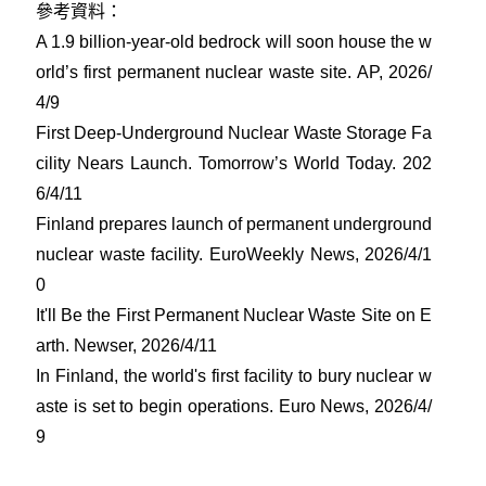
參考資料：
A 1.9 billion-year-old bedrock will soon house the w
orld’s first permanent nuclear waste site. AP, 2026/
4/9
First Deep-Underground Nuclear Waste Storage Fa
cility Nears Launch. Tomorrow’s World Today. 202
6/4/11
Finland prepares launch of permanent underground
nuclear waste facility. EuroWeekly News, 2026/4/1
0
It'll Be the First Permanent Nuclear Waste Site on E
arth. Newser, 2026/4/11
In Finland, the world's first facility to bury nuclear w
aste is set to begin operations. Euro News, 2026/4/
9