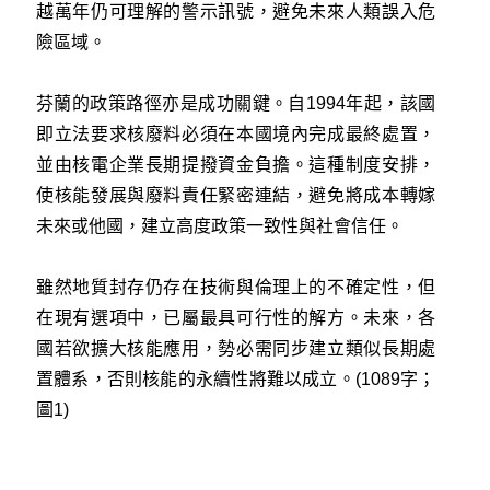
越萬年仍可理解的警示訊號，避免未來人類誤入危
險區域。
芬蘭的政策路徑亦是成功關鍵。自1994年起，該國
即立法要求核廢料必須在本國境內完成最終處置，
並由核電企業長期提撥資金負擔。這種制度安排，
使核能發展與廢料責任緊密連結，避免將成本轉嫁
未來或他國，建立高度政策一致性與社會信任。
雖然地質封存仍存在技術與倫理上的不確定性，但
在現有選項中，已屬最具可行性的解方。未來，各
國若欲擴大核能應用，勢必需同步建立類似長期處
置體系，否則核能的永續性將難以成立。(1089字；
圖1)