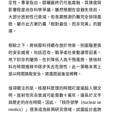
定性。專家指出，銅罐最終仍可能腐蝕，其速度與
影響程度尚存科學爭議。雖然預期在容器失效前，
大部分放射性已衰減，但長期預測仍難完全排除風
險，顯示此方案仍屬「相對最佳，而非完美」的選
擇。
相較之下，將核廢料持續存放於地表，則面臨更高
的安全威脅，包括恐攻、戰爭或社會動盪等因素。
地下封存的優勢，在於降低人為干預風險，使核材
料在時間推移中逐步失去危險性。此一策略本質上
是以時間換取安全，將風險延後並稀釋。
值得關注的是，核廢料管理的時間尺度遠超人類文
明。放射性完全衰減可能需數十萬年，遠長於文字
與歷史的存在時間。因此，「核符號學（nuclear se
miotics）」逐漸成為新興研究領域，試圖設計能跨