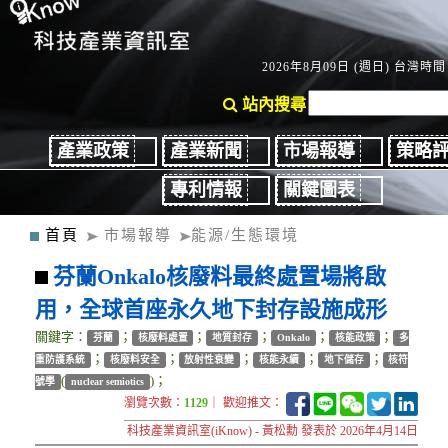
2026年8月09日 (週日) 台灣時間：
站內搜尋
產業政策
產業新聞
市場報導
策略
專利情報
關鍵圖表
首頁
市場報導
能源/生態環境
芬蘭Onkalo核廢料最終處置場將啟
用，全球首座永久地下封存設施成形
關鍵字：
；
；
；
；
；
芬蘭
核廢料處置
地質封存
Onkalo
核能政策
多
；
；
；
；
；
重防護系統
核廢料安全
放射性衰變
核能永續
地下儲存
核符
(
)；
號學
nuclear semiotics
瀏覽次數：
1129
｜ 歡迎推文：
科技產業資訊室(iKnow) - 黃松勳 發表於 2026年4月14日