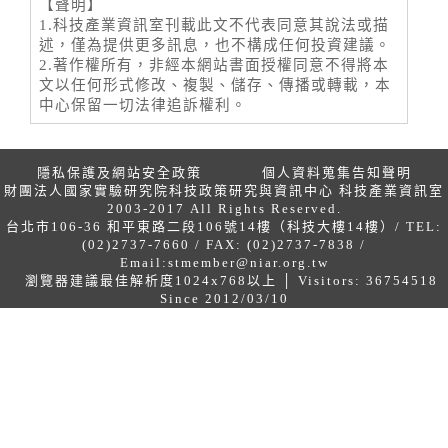
【聲明】
1.科技產業資訊室刊載此文不代表同意其說法或描
述，僅為提供更多訊息，也不構成任何投資建議。
2.著作權所有，非經本網站書面授權同意不得將本
文以任何形式修改、複製、儲存、傳播或轉載，本
中心保留一切法律追訴權利。
隱私保護及網站安全政策
個人資料蒐集告知聲明
財團法人國家實驗研究院科技政策研究與資訊中心 科技產業資訊室
2003-2017 All Rights Reserved.
台北市106-36 和平東路二段106號14樓（科技大樓14樓）/ TEL:
(02)2737-7660 / FAX: (02)2737-7838 /
Email:
stmember@niar.org.tw
瀏覽器建議最佳解析度1024x768以上 │ Visitors: 36754518
Since 2012/03/10