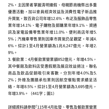
2%，主因業者掌握清明連假、母親節商機祭出多重
優惠活動，加以會員經濟效益及消費性電子新品推
升買氣，致百貨公司年增12.6%、布疋及服飾品零售
業年增14.1%、電子購物及郵購業年增9.1%、資通
訊及家電設備零售業年增11.0%、便利商店年增5.
5%；汽機車零售業則因車市買氣仍呈觀望，年減4.
6%。綜計1至4月營業額為1兆6,247億元，年增2.
9%。
3. 餐飲業：4月餐飲業營業額852億元，年增4.5%，
其中餐館及飲料店受惠假期及展店效益挹注，聯名
商品及飲品促銷吸引來客數，分別年增4.0%及5.
2%；外燴及團膳承包業則因航空餐點需求續呈活
絡，年增8.5%。綜計1至4月營業額為3,695億元，
年增3.9%。（441字；圖1）
詳細資料請參閱｢115年4月批發、零售及餐飲業營業