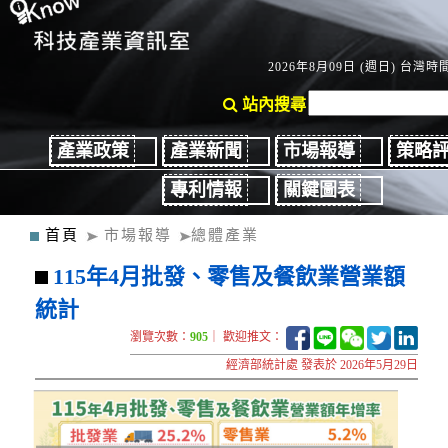
2026年8月09日 (週日) 台灣時間：
站內搜尋
產業政策
產業新聞
市場報導
策略
專利情報
關鍵圖表
首頁
市場報導
總體產業
115年4月批發、零售及餐飲業營業額
統計
瀏覽次數：
905
｜ 歡迎推文：
經濟部統計處 發表於 2026年5月29日