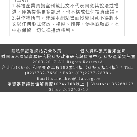
1.科技產業資訊室刊載此文不代表同意其說法或描
述，僅為提供更多訊息，也不構成任何投資建議。
2.著作權所有，非經本網站書面授權同意不得將本
文以任何形式修改、複製、儲存、傳播或轉載，本
中心保留一切法律追訴權利。
隱私保護及網站安全政策
個人資料蒐集告知聲明
財團法人國家實驗研究院科技政策研究與資訊中心 科技產業資訊室
2003-2017 All Rights Reserved.
台北市106-36 和平東路二段106號14樓（科技大樓14樓）/ TEL:
(02)2737-7660 / FAX: (02)2737-7838 /
Email:
stmember@niar.org.tw
瀏覽器建議最佳解析度1024x768以上 │ Visitors: 36769173
Since 2012/03/10