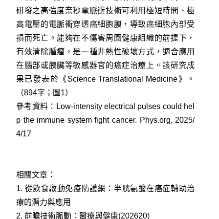
研發之高強度奈秒電脈衝技術可利用極短時間、極
高電壓的電脈衝穿透癌細胞膜，導致癌細胞內部受
損而死亡。能夠在不傷害周圍健康組織的前提下，
有效清除腫瘤，是一種非熱性破壞方式，適合應用
在腦部或胰臟等敏感器官的癌症治療上。該研究成
果已發表於《Science Translational Medicine》。
（894字；圖1）
參考資料：
Low-intensity electrical pulses could hel
p the immune system fight cancer. Phys.org, 2025/
4/17
相關文章：
1.
從飲食啟動免疫防護網：半胱氨酸在癌症輔助治
療的潛力與應用
2.
前瞻技術脈動：醫療與健康(202620)