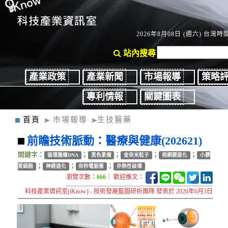
2026年8月08日 (週六) 台灣時間：
站內搜尋
產業政策
產業新聞
市場報導
策略
專利情報
關鍵圖表
首頁
市場報導
生技醫藥
前瞻技術脈動：醫療與健康(202621)
關鍵字：
；
；
；
；
循環腫瘤DNA
黑色素瘤
金奈米粒子
視網膜退化
小膠
；
；
；
質細胞
神經退化
奈秒電脈衝
非熱性破壞
瀏覽次數：
666
｜ 歡迎推文：
科技產業資訊室(iKnow) - 技術發展藍圖研析團隊 發表於 2026年6月3日