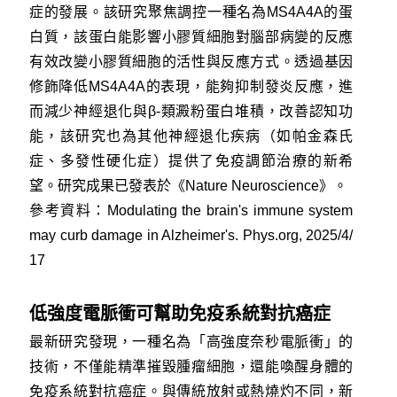
症的發展。該研究聚焦調控一種名為MS4A4A的蛋
白質，該蛋白能影響小膠質細胞對腦部病變的反應
有效改變小膠質細胞的活性與反應方式。透過基因
修飾降低MS4A4A的表現，能夠抑制發炎反應，進
而減少神經退化與β-類澱粉蛋白堆積，改善認知功
能，該研究也為其他神經退化疾病（如帕金森氏
症、多發性硬化症）提供了免疫調節治療的新希
望。研究成果已發表於《Nature Neuroscience》。
參考資料：
Modulating the brain's immune system
may curb damage in Alzheimer's. Phys.org, 2025/4/
17
低強度電脈衝可幫助免疫系統對抗癌症
最新研究發現，一種名為「高強度奈秒電脈衝」的
技術，不僅能精準摧毀腫瘤細胞，還能喚醒身體的
免疫系統對抗癌症。與傳統放射或熱燒灼不同，新