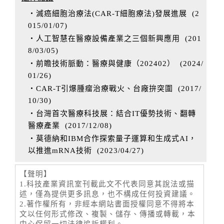
‧滅癌細胞治療法(CAR-T細胞療法)發展進展
(
2
015/01/07
)
‧人工智慧在醫療設備產業之三個新興應用
(
201
8/03/05
)
‧前瞻技術脈動：醫療與健康（202402）
(
2024/
01/26
)
‧CAR-T引爆腫瘤治療戰火、台廠拚突圍
(
2017/
10/30
)
‧台灣首次醫療科技展：結合IT優勢技術、翻轉
醫療產業
(
2017/12/08
)
‧莫德納和IBM合作探索量子運算和生成式AI，
以推進mRNA技術
(
2023/04/27
)
【聲明】
1.科技產業資訊室刊載此文不代表同意其說法或描
述，僅為提供更多訊息，也不構成任何投資建議。
2.著作權所有，非經本網站書面授權同意不得將本
文以任何形式修改、複製、儲存、傳播或轉載，本
中心保留一切法律追訴權利。