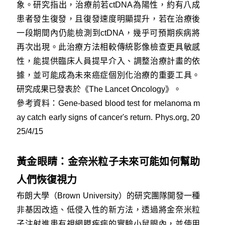
象。研究指出，治療前若ctDNA為陽性，約有八成
患者發生復發，且復發速度明顯提升，若在治療後
一段期間內仍能檢測到ctDNA，幾乎可預期疾病將
再次出現。此治療方法相較傳統影像檢查更具敏感
性，能提供臨床人員提早介入、調整治療計畫的依
據，並可能成為未來癌症個別化治療的重要工具。
研究成果已發表於《The Lancet Oncology》。
參考資料：
Gene-based blood test for melanoma m
ay catch early signs of cancer's return. Phys.org, 20
25/4/15
黃金眼睛：金奈米粒子未來可能如何幫助
人們恢復視力
布朗大學（Brown University）的研究團隊開發一種
非基因改造、低侵入性的新方法，透過將金奈米粒
子注射進患有視網膜疾病的實驗小鼠眼內，並使用