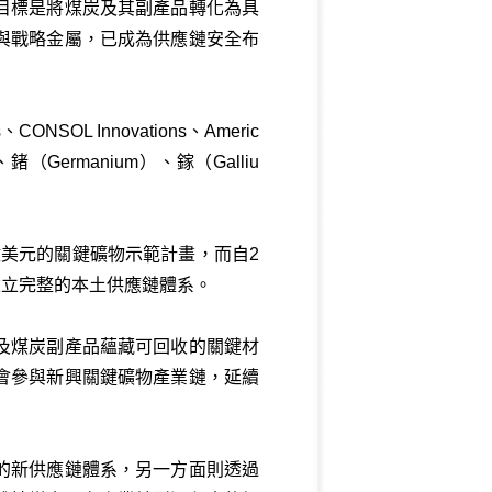
目標是將煤炭及其副產品轉化為具
與戰略金屬，已成為供應鏈安全布
ONSOL Innovations、Americ
、鍺（Germanium）、鎵（Galliu
億美元的關鍵礦物示範計畫，而自2
建立完整的本土供應鏈體系。
及煤炭副產品蘊藏可回收的關鍵材
會參與新興關鍵礦物產業鏈，延續
的新供應鏈體系，另一方面則透過