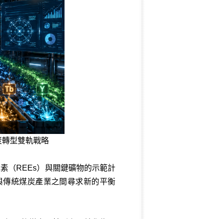
炭轉型雙軌戰略
素（REEs）與關鍵礦物的示範計
與傳統煤炭產業之間尋求新的平衡