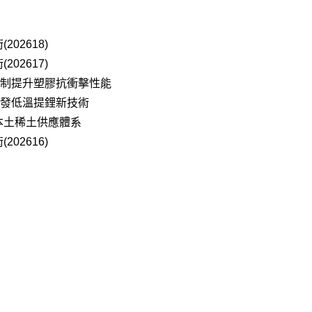
02618)
02617)
機制提升塑膠抗衝擊性能
研發低溫提鋰新技術
本土稀土供應體系
02616)