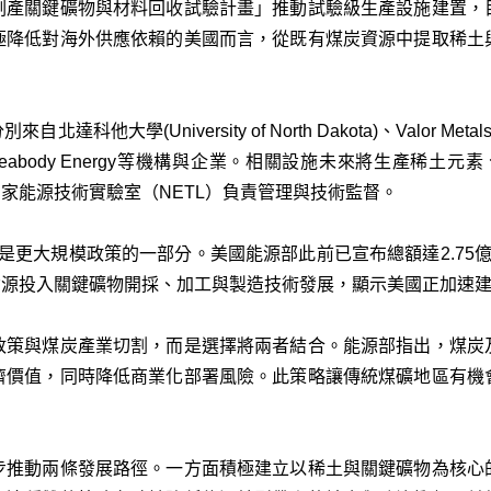
副產關鍵礦物與材料回收試驗計畫」推動試驗級生產設施建置，
極降低對海外供應依賴的美國而言，從既有煤炭資源中提取稀土
學(University of North Dakota)、Valor Metals、C
ion以及Peabody Energy等機構與企業。相關設施未來將生產稀土元素
家能源技術實驗室（NETL）負責管理與技術監督。
資只是更大規模政策的一部分。美國能源部此前已宣布總額達2.75
元資源投入關鍵礦物開採、加工與製造技術發展，顯示美國正加速
政策與煤炭產業切割，而是選擇將兩者結合。能源部指出，煤炭
濟價值，同時降低商業化部署風險。此策略讓傳統煤礦地區有機
步推動兩條發展路徑。一方面積極建立以稀土與關鍵礦物為核心