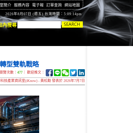
室簡介
服務內容
電子報
訂單查詢
網站地圖
2026年8月07日 (週五) 台灣時間：5:09:15pm
站內搜尋
炭轉型雙軌戰略
瀏覽次數：
477
｜ 歡迎推文：
科技產業資訊室(iKnow) - 黃松勳 發表於 2026年7月7日