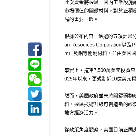
此次資金將透過「國內工業設施
市場價值的關鍵材料。對於正積
局的重要一環。
根據公布內容，獲選的五項計畫分別來自北達科他大
an Resources Corporat
m）及鋁等關鍵材料，並由美國國
事實上，這筆7,500萬美元投
025年以來，更規劃近10億美
然而，美國政府並未將關鍵礦物
料，透過技術升級可創造新的經
地方經濟活力。
從政策角度觀察，美國目前正同