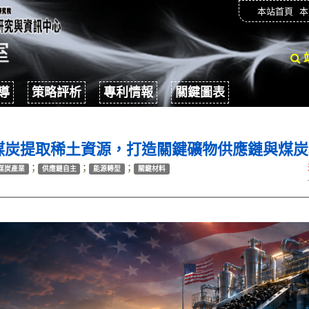
本站首頁
本
導
策略評析
專利情報
關鍵圖表
推動煤炭提取稀土資源，打造關鍵礦物供應鏈與煤
；
；
；
煤炭產業
供應鏈自主
能源轉型
關鍵材料