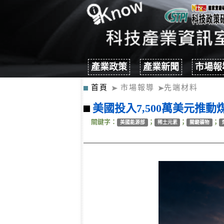
產業政策
產業新聞
市場報
首頁
市場報導
先端材料
美國投入7,500萬美元
關鍵字：
；
；
；
美國能源部
稀土元素
關鍵礦物