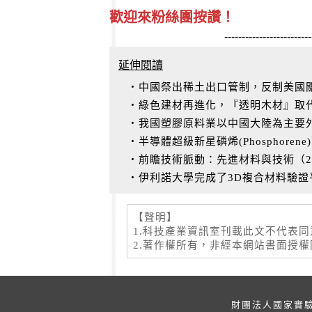
歡迎來粉絲團按讚！
-------------------------
延伸閱讀
‧中國祭出稀土出口管制，反制美國
‧綠色建材再進化，『透明木材』取
‧我國塑膠原料業以中國大陸為主要
‧半導體超級新星磷烯(Phosphoren
‧前瞻技術脈動：先進材料與技術（20
‧伊利諾大學完成了3D複合材料驗證
【聲明】
1.科技產業資訊室刊載此文不代表
2.著作權所有，非經本網站書面授
財團法人國家實驗研究