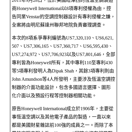
2011年9月28日，位於美國紐澤西的恆溫空調製造
商Honeywell International以8項專利侵權為由，控
告同業Venstar的空調控制器設計有專利侵權之嫌，
全案將由明尼蘇達州聯邦地院負責審理調查。
本次的8項系爭專利編號為US7,320,110、US6,621,
507、US7,306,165、US7,360,717、US6,595,430、
US7,274,972、US7,706,923以及US7,801,646，全部
專利皆為Honeywell所有，其中專利110至專利430
等5項專利發明人為Dipak Shah，其餘3項專利則由
John Amundson等4人所發明，主要涉及恆溫空調控
制器的介面功能設計，包含多國語言選擇、圖形
化介面以及預設行程等控制器相關功能。
原告Honeywell International成立於1906年，主要從
事恆溫空調以及其他電子產品的製造，一直以來
都是美國財星雜誌前100強的成員之一。而除了本