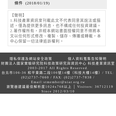
條件
(
2018/01/19
)
【聲明】
1.科技產業資訊室刊載此文不代表同意其說法或描
述，僅為提供更多訊息，也不構成任何投資建議。
2.著作權所有，非經本網站書面授權同意不得將本
文以任何形式修改、複製、儲存、傳播或轉載，本
中心保留一切法律追訴權利。
隱私保護及網站安全政策
個人資料蒐集告知聲明
財團法人國家實驗研究院科技政策研究與資訊中心 科技產業資訊室
2003-2017 All Rights Reserved.
台北市106-36 和平東路二段106號14樓（科技大樓14樓）/ TEL:
(02)2737-7660 / FAX: (02)2737-7838 /
Email:
stmember@niar.org.tw
瀏覽器建議最佳解析度1024x768以上 │ Visitors: 36712119
Since 2012/03/10