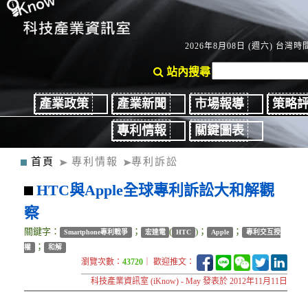
2026年8月08日 (週六) 台灣時間
站內搜尋
產業政策
產業新聞
市場報導
策略
專利情報
關鍵圖表
首頁
專利情報
專利訴訟
HTC與Apple全球專利訴訟大和解觀
察
關鍵字：
；
(
)；
；
Smartphone專利戰爭
宏達電
HTC
Apple
專利交互授
；
權
和解
瀏覽次數：
43720
｜ 歡迎推文：
科技產業資訊室 (iKnow) - May 發表於 2012年11月11日