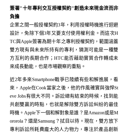
簽署"十年專利交互授權契約"創造未來現金流而非
負擔
企業之間一般授權契約3年，利用授權時機進行迴避
設計，免除下個3年又要支付使用權利金。而這次H
TC與Apple簽署為期十年之專利授權契約，範圍涵蓋
雙方現有與未來所持有的專利，猜測可能是一種雙
方互利的長期合作；HTC能否藉助實質合作轉成未
來成長動能，也是市場觀察的重點。
近2年多來Smartphone戰爭已陸續有些和解進展，看
來，Apple在Cook當家之後，他的作風確實與強悍St
eve Jobs有很大不同。訴訟總有結束的時候，找到能
共創雙贏的時點，也就是解除雙方訴訟糾紛的最佳
時機。Apple下一個和解對象是誰？是Amazon或是M
ororola？還是Samsung？拭目以待。現在，雙方放下
專利訴訟所耗費龐大的人力物力，專注於產品創新