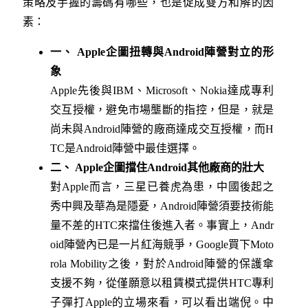
策略及手握的籌碼有哪些，也是促成雙方和解的因
素：
一、 Apple企圖扭轉與Android陣營對立的形
象
Apple先後與IBM、Microsoft、Nokia達成專利
交互授權，避免市場壟斷的指控，但是，就是
尚未與Android陣營的廠商達成交互授權，而H
TC是Android陣營中最佳選擇。
二、 Apple企圖擋住Android其他廠商的壯大
對Apple而言，三星已養虎為患，中國後起之
秀中興及華為是隱憂，Android陣營須要技術能
量不差的HTC來擋住後進入者。事實上，Andr
oid陣營內已是一片紅海競爭，Google買下Moto
rola Mobility之後，對於Android陣營的保護傘
支援不夠，從僅願意以租賃模式提供HTC專利
子彈打Apple的立場來看，可以看出端倪。中