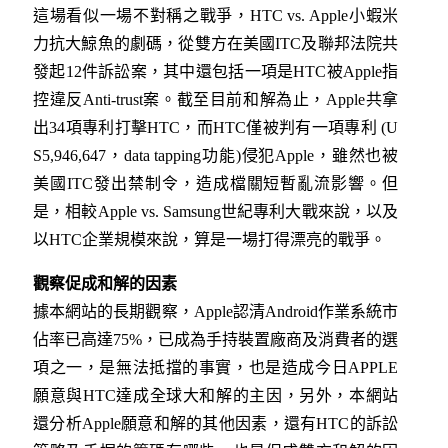
這場看似一場不對稱之戰爭，HTC vs. Apple小蝦米
力抗大鯨魚的劇碼，從雙方在美國ITC及聯邦法院共
發起12件訴訟案，其中還包括一項是HTC被Apple指
控違反Anti-trust案。截至目前和解為止，Apple共拿
出34項專利打擊HTC，而HTC僅被判有一項專利 (U
S5,946,647，data tapping功能)侵犯Apple，雖然也被
美國ITC發出禁制令，造成檔關短暫亂流影響。但
是，相較Apple vs. Samsung世紀專利大戰來說，以及
以HTC企業規模來說，算是一場打得漂亮的戰爭。
觀察促成和解的因素
據本網站的長期觀察，Apple認清Android作業系統市
佔率已高達75%，已成為手持裝置廠商及消費者的選
項之一，是無法抵擋的事實，也是造成今日APPLE
願意與HTC達成全球大和解的主因，另外，本網站
還分析Apple願意和解的其他因素，還有HTC的訴訟