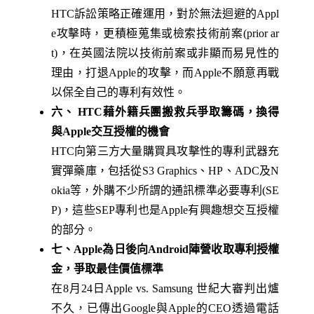
HTC訴訟策略正確運用，對於無法迴避的Appl
e攻擊時，更積極蒐集或檢索技術前案(prior ar
t)，在英國法院以技術前案或非顯而易見性的
理由，打退Apple的攻擊，而Apple不願意再戰
以保全自己的專利有效性。
六、 HTC藉外籍兵團搬救兵爭取籌碼，換得
與Apple交互授權的機會
HTC向第三方大量購買具攻擊性的專利武器充
實彈藥庫，包括從S3 Graphics、HP、ADC及N
okia等，外購不少所謂的通訊標準必要專利(SE
P)，這些SEP專利也是Apple有興趣想交互授權
的部分。
七、Apple為日後向Android陣營收取專利授權
金，爭取最佳價值標準
在8月24日Apple vs. Samsung 世紀大審判出爐
不久，已傳出Google與Apple的CEO透過電話