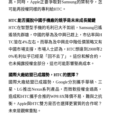
高。同時，Apple正要爭取對Samsung的禁制令，怎
可能再授權同樣的專利給HTC。
HTC能否擺脫中國手機廠的競爭是未來成長關鍵
HTC在智慧型手機的毛利已大不如前，Samsung已遙
遙領先群雄，中國的華為及中興已趕上，市佔率與H
TC皆在4%左右。而華為及中興走中階低價策略又有
中國市場支撐，市場人士認為，HTC想達到2008年2
0%毛利似乎已經是「回不去了」。這份和解合約，
也未揭露授權金部分，這也可能影響墊高成本。
國際大廠結盟已成趨勢，HTC的選擇？
國際大廠結盟已成趨勢，Google分別攜手華碩、三
星、LG推出Nexus系列產品，而微軟授權金過高，
造成和HTC攜手合推的WP8 8X降價不易，難與之抗
衡。Apple與HTC雙方是否也選擇更實質的合作呢？
未來是觀察重點。