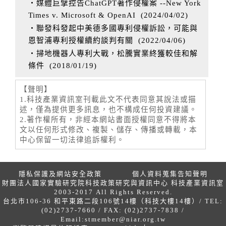
‧媒體巨擘控告ChatGPT著作侵權案 --New York
Times v. Microsoft & OpenAI
(
2024/04/02
)
‧聯發科發起中美德多國專利侵權訴訟，可能與
恩智浦專利授權續約談判有關
(
2022/04/06
)
‧掃地機器人專利大戰，松騰實業終獲較佳和解
條件
(
2018/01/19
)
【聲明】
1.科技產業資訊室刊載此文不代表同意其說法或描
述，僅為提供更多訊息，也不構成任何投資建議。
2.著作權所有，非經本網站書面授權同意不得將本
文以任何形式修改、複製、儲存、傳播或轉載，本
中心保留一切法律追訴權利。
隱私保護及網站安全政策
個人資料蒐集告知聲明
財團法人國家實驗研究院科技政策研究與資訊中心 科技產業資訊室
2003-2017 All Rights Reserved.
台北市106-36 和平東路二段106號14樓（科技大樓14樓）/ TEL:
(02)2737-7660 / FAX: (02)2737-7838 /
Email:
stmember@niar.org.tw