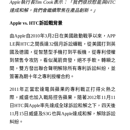
Apple執行長Tim Cook表示：「我們很欣慰能與HTC
達成和解，我們會繼續聚焦在產品創新。」
Apple vs. HTC訴訟戰背景
由Apple自2010年3月2日在美國啟動戰爭以來，APP
LE與HTC之間長達32個月訴訟纏戰，從美國打到英
國及德國，從智慧型手機打到平板機，從專利侵權
到禁售令攻防，看似萬箭齊發，絕不手軟。轉瞬之
間，雙方發出聯合聲明解除所有專利訴訟糾紛，並
簽署為期十年之專利授權合約。
2011年正當宏達電與蘋果的專利戰正打得火熱之
際，威盛也加入戰局控告蘋果，隨著2012年11月11
日HTC與Apple率先達成全球訴訟和解之下，四天後
11月15日威盛及S3G也與Apple達成和解，解除訴訟
糾紛。