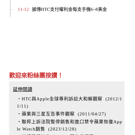
11-12
據傳HTC支付權利金每支手機6~8美金
歡迎來粉絲團按讚！
延伸閱讀
‧HTC與Apple全球專利訴訟大和解觀察
(
2012/1
1/11
)
‧蘋果與三星互告事件觀察
(
2011/04/27
)
‧聯邦上訴法院暫停銷售和進口禁令蘋果恢復App
le Watch銷售
(
2023/12/28
)