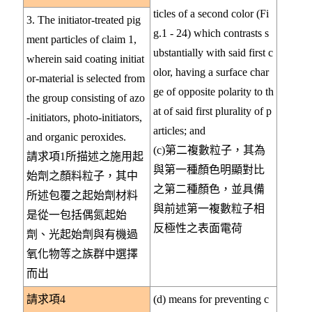
ticles of a second color (Fi
3. The initiator-treated pig
g.1 - 24) which contrasts s
ment particles of claim 1,
ubstantially with said first c
wherein said coating initiat
olor, having a surface char
or-material is selected from
ge of opposite polarity to th
the group consisting of azo
at of said first plurality of p
-initiators, photo-initiators,
articles; and
and organic peroxides.
(c)第二複數粒子，其為
請求項1所描述之施用起
與第一種顏色明顯對比
始劑之顏料粒子，其中
之第二種顏色，並具備
所述包覆之起始劑材料
與前述第一複數粒子相
是從一包括偶氮起始
反極性之表面電荷
劑、光起始劑與有機過
氧化物等之族群中選擇
而出
請求項4
(d) means for preventing c