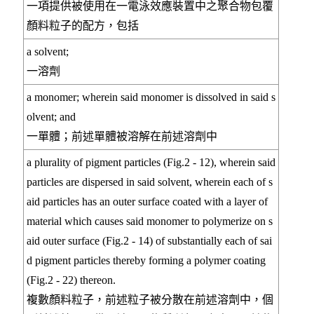
一項提供被使用在一電泳效應裝置中之聚合物包覆
顏料粒子的配方，包括
a solvent;
一溶劑
a monomer; wherein said monomer is dissolved in said s
olvent; and
一單體；前述單體被溶解在前述溶劑中
a plurality of pigment particles (Fig.2 - 12), wherein said
particles are dispersed in said solvent, wherein each of s
aid particles has an outer surface coated with a layer of
material which causes said monomer to polymerize on s
aid outer surface (Fig.2 - 14) of substantially each of sai
d pigment particles thereby forming a polymer coating
(Fig.2 - 22) thereon.
複數顏料粒子，前述粒子被分散在前述溶劑中，個