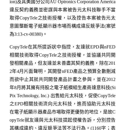
ion)及其美國分公司AU Optronics Corporation America
違反契約義務並密謀與本案被告元太科技聯手不當
取得CopyTele之技術授權，以及控告本案被告元太
意圖壟斷電子紙顯示器市場而構成違反競爭法(案號
為3:13-cv-00380)。
CopyTele在其所提訴狀中指控，友達就EPD與nFED
相關技術取得CopyTele之技術授權，並協議共同開
發相關產品，但友達並未善盡其契約義務，除在201
2年4月片面聲明，其開發nFED產品之預算全數刪減
而欲中止其就共同開發產品計畫之參與，並在2012
年8月將其擁有持股之電子紙模組生產商達意科技(Si
Pix Technology, Inc.) 出售給元太科技，促使CopyTele
之EPD相關技術流向元太科技，進而協助元太科技
在電子紙顯示器產品市場取得更優勢的地位，是故C
opyTele就友達與元太科技提起侵權告訴，分別控告
其構成違約、違反競爭法等不法行為。(1160字；表