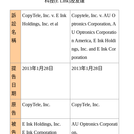
科技(E Link)及友達
訴
CopyTele, Inc. v. E Ink
Copytele, Inc. v. AU O
訟
Holdings, Inc. et al
ptronics Corporation, A
名
U Optronics Corporatio
稱
n America, E Ink Holdi
ngs, Inc. and E Ink Cor
poration
提
2013年1月28日
2013年1月28日
告
日
期
原
CopyTele, Inc.
CopyTele, Inc.
告
被
E Ink Holdings, Inc.
AU Optronics Corporati
告
E Ink Corporation
on,