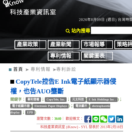
2026年8月09日 (週日) 台灣時間：
站內搜尋
產業政策
產業新聞
市場報導
策略
專利情報
關鍵圖表
首頁
專利情報
專利訴訟
CopyTele控告E Ink電子紙顯示器侵
權，也告AUO壟斷
關鍵字：
；
；
(
)；
專利侵權
CopyTele, Inc.
元太科技
E Ink Holdings Inc .
(
)；
(
電子紙顯示器
Electronic Paper Displays
電泳顯示
electrophoretic
；
)
display
EPD
瀏覽次數：
3640
｜ 歡迎推文：
科技產業資訊室 (iKnow) - SYL 發表於 2013年2月18日