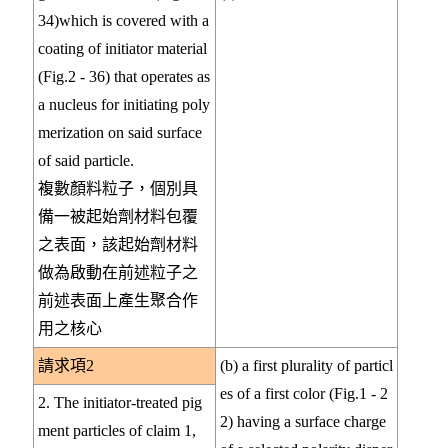
34)which is covered with a
coating of initiator material
(Fig.2 - 36) that operates as
a nucleus for initiating poly
merization on said surface
of said particle.
複數顏料粒子，個別具
備一被起始劑材料包覆
之表面，該起始劑材料
做為啟動在前述粒子之
前述表面上產生聚合作
用之核心
請求項2
(b) a first plurality of particl
es of a first color (Fig.1 - 2
2. The initiator-treated pig
2) having a surface charge
ment particles of claim 1,