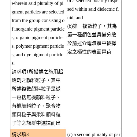
of a selected polarity disper
wherein said plurality of pi
sed within said dielectric fl
gment particles are selected
uid; and
from the group consisting o
(b)第一複數粒子，其為
f inorganic pigment particle
第一種顏色並具備分散
s, organic pigment particle
於前述介電流體中被擇
s, polymer pigment particle
定之極性的表面電荷
s, and dye pigment particle
s.
請求項1所描述之施用起
始劑之顏料粒子，其中
所述複數顏料粒子是從
一包括無機顏料粒子、
有機顏料粒子、聚合物
顏料粒子與染料顏料粒
子等之族群中選擇而出
請求項3
(c) a second plurality of par