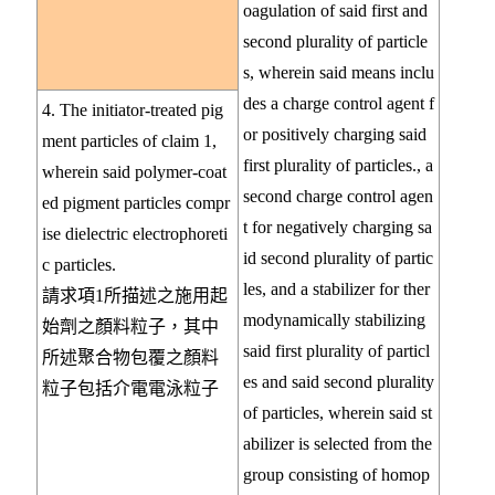
oagulation of said first and
second plurality of particle
s, wherein said means inclu
des a charge control agent f
4. The initiator-treated pig
or positively charging said
ment particles of claim 1,
first plurality of particles., a
wherein said polymer-coat
second charge control agen
ed pigment particles compr
t for negatively charging sa
ise dielectric electrophoreti
id second plurality of partic
c particles.
les, and a stabilizer for ther
請求項1所描述之施用起
modynamically stabilizing
始劑之顏料粒子，其中
said first plurality of particl
所述聚合物包覆之顏料
es and said second plurality
粒子包括介電電泳粒子
of particles, wherein said st
abilizer is selected from the
group consisting of homop