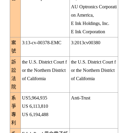
AU Optronics Corporati
on America,
E Ink Holdings, Inc.
E Ink Corporation
案
3:13-cv-00378-EMC
3:2013cv00380
號
訴
the U.S. District Court f
the U.S. District Court f
訟
or the Northern District
or the Northern District
法
of California
of California
院
系
US5,964,935
Anti-Trust
爭
US 6,113,810
專
US 6,194,488
利