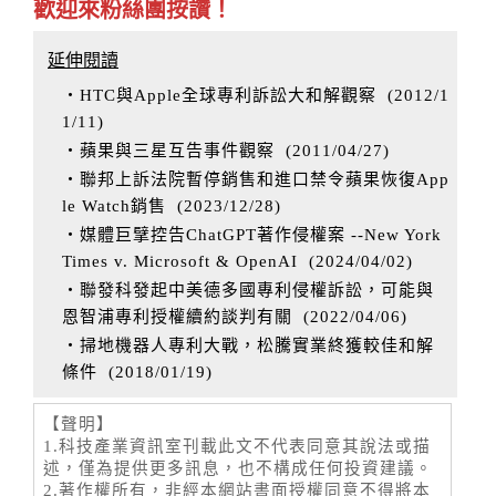
歡迎來粉絲團按讚！
延伸閱讀
‧HTC與Apple全球專利訴訟大和解觀察
(
2012/1
1/11
)
‧蘋果與三星互告事件觀察
(
2011/04/27
)
‧聯邦上訴法院暫停銷售和進口禁令蘋果恢復App
le Watch銷售
(
2023/12/28
)
‧媒體巨擘控告ChatGPT著作侵權案 --New York
Times v. Microsoft & OpenAI
(
2024/04/02
)
‧聯發科發起中美德多國專利侵權訴訟，可能與
恩智浦專利授權續約談判有關
(
2022/04/06
)
‧掃地機器人專利大戰，松騰實業終獲較佳和解
條件
(
2018/01/19
)
【聲明】
1.科技產業資訊室刊載此文不代表同意其說法或描
述，僅為提供更多訊息，也不構成任何投資建議。
2.著作權所有，非經本網站書面授權同意不得將本