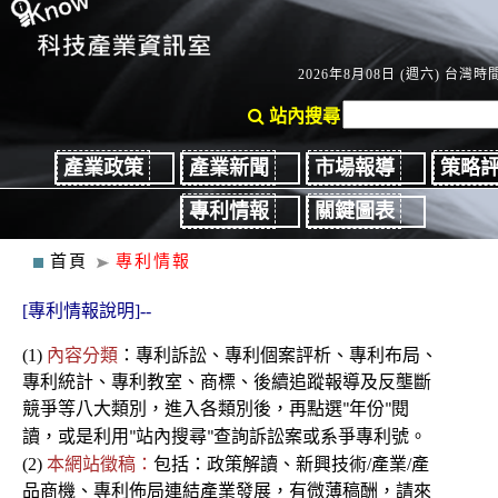
2026年8月08日 (週六) 台灣時間：
站內搜尋
產業政策
產業新聞
市場報導
策略
專利情報
關鍵圖表
首頁
專利情報
[專利情報說明]--
(1)
內容分類
：
專利
訴訟、
專利個案評析、專利布局、
專利統計、專利教室
、商標、後續
追蹤報導及反壟斷
競爭
等八大類別，進入各類別後
，再點選
年份
閱
"
"
讀，或是利用
站內搜尋
查詢訴訟案或系爭專利號。
"
"
(2)
本網站徵稿：
包括：政策解讀、新興技術/產業/產
品商機、專利佈局連結產業發展，有微薄稿酬，請來