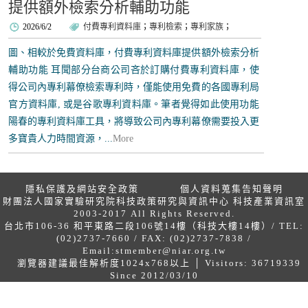
提供額外檢索分析輔助功能
2026/6/2
付費專利資料庫
；
專利檢索
；
專利家族
；
圖、相較於免費資料庫，付費專利資料庫提供額外檢索分析
輔助功能 耳聞部分台商公司吝於訂購付費專利資料庫，使
得公司內專利幕僚檢索專利時，僅能使用免費的各國專利局
官方資料庫, 或是谷歌專利資料庫。筆者覺得如此使用功能
陽春的專利資料庫工具，將導致公司內專利幕僚需要投入更
多寶貴人力時間資源，...
More
隱私保護及網站安全政策
個人資料蒐集告知聲明
財團法人國家實驗研究院科技政策研究與資訊中心 科技產業資訊室
2003-2017 All Rights Reserved.
台北市106-36 和平東路二段106號14樓（科技大樓14樓）/ TEL:
(02)2737-7660 / FAX: (02)2737-7838 /
Email:
stmember@niar.org.tw
瀏覽器建議最佳解析度1024x768以上 │ Visitors: 36719339
Since 2012/03/10