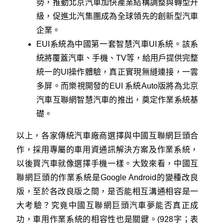
勢，推動北京汽車加快產業結構調整與轉型升
級，促進北汽集團成為全球領先的創新型汽車
企業。
EUI系統為中國第一套智慧汽車UI系統。該系
統將覆蓋汽車、手機、TV等，給用戶提供完整
統一的UI操作體驗，真正實現無縫連接，一雲
多屏。而樂視開發的EUI 系統Auto版將為北京
汽車互聯網智慧汽車的推出，奠定作業系統基
礎。
以上，各家傳統汽車廠商選擇與中國互聯網巨頭合
作，採用專屬的車用資通訊解決方案及作業系統，
以後買汽車就像選擇手機一樣。大致來看，中國互
聯網巨頭的作業系統是Google Android的變種改良
版，至於各改良版之間，是否能相互溝通相容是一
大考驗？究竟中國互聯網巨頭汽車夢能否真正成
功，車用作業系統的相容性也是關鍵。(928字；表