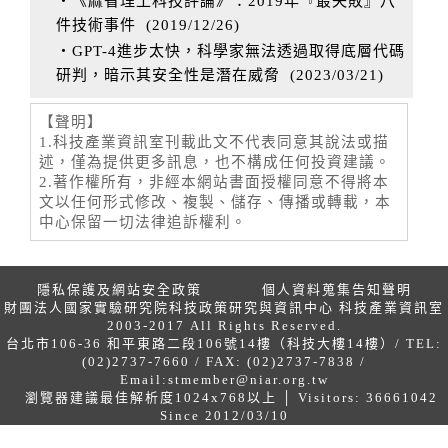
‧《麻省理工科技評論》：2019年『最失敗』八
件技術事件
(
2019/12/26
)
‧GPT-4進步太快，科學家無法透過取得底層代碼
研判，暗示其安全性是潛在威脅
(
2023/03/21
)
【聲明】
1.科技產業資訊室刊載此文不代表同意其說法或描
述，僅為提供更多訊息，也不構成任何投資建議。
2.著作權所有，非經本網站書面授權同意不得將本
文以任何形式修改、複製、儲存、傳播或轉載，本
中心保留一切法律追訴權利。
隱私保護及網站安全政策
個人資料蒐集告知聲明
財團法人國家實驗研究院科技政策研究與資訊中心 科技產業資訊室
2003-2017 All Rights Reserved.
台北市106-36 和平東路二段106號14樓（科技大樓14樓）/ TEL:
(02)2737-7660 / FAX: (02)2737-7838 /
Email:
stmember@niar.org.tw
瀏覽器建議最佳解析度1024x768以上 │ Visitors: 36661042
Since 2012/03/10