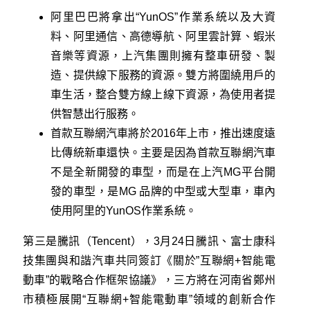
阿里巴巴將拿出“YunOS”作業系統以及大資
料、阿里通信、高德導航、阿里雲計算、蝦米
音樂等資源，上汽集團則擁有整車研發、製
造、提供線下服務的資源。雙方將圍繞用戶的
車生活，整合雙方線上線下資源，為使用者提
供智慧出行服務。
首款互聯網汽車將於2016年上市，推出速度遠
比傳統新車還快。主要是因為首款互聯網汽車
不是全新開發的車型，而是在上汽MG平台開
發的車型，是MG 品牌的中型或大型車，車內
使用阿里的YunOS作業系統。
第三是騰訊（Tencent），3月24日騰訊、富士康科
技集團與和諧汽車共同簽訂《關於”互聯網+智能電
動車”的戰略合作框架協議》，三方將在河南省鄭州
市積極展開“互聯網+智能電動車”領域的創新合作