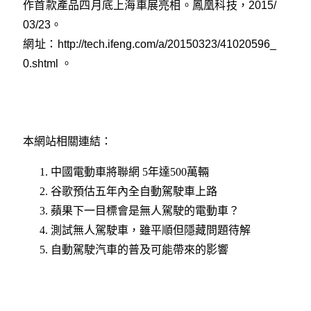
作首款產品四月底上海車展亮相。鳳凰科技，2015/
03/23。
網址：
http://tech.ifeng.com/a/20150323/41020596_
0.shtml
。
本網站相關連結：
中國電動車將聯網 5年達500萬輛
谷歌預估五年內全自動駕駛車上路
蘋果下一目標會是無人駕駛的電動車？
測試無人駕駛車，雖平順但隱藏問題待解
自動駕駛汽車的普及可能帶來的影響