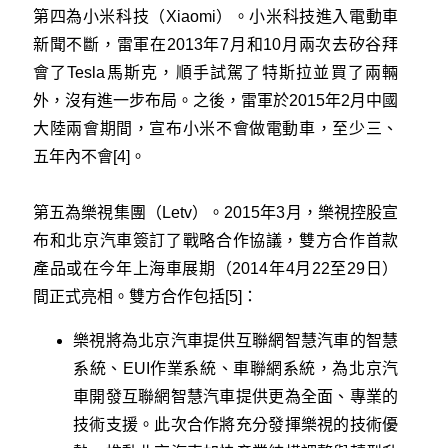
第四為小米科技（Xiaomi）。小米科技進入電動車
新聞不斷，雷軍在2013年7月和10月兩次去矽谷拜
會了Tesla馬斯克，順手試駕了特斯拉並買了兩輛
外，沒有進一步布局。之後，雷軍於2015年2月中國
大陸兩會期間，宣布小米不會做電動車，至少三、
五年內不會[4]。
第五為樂視集團（Letv）。2015年3月，樂視控股宣
布和北京汽車簽訂了戰略合作協議，雙方合作首款
產品或在今年上海車展期（2014年4月22至29日）
間正式亮相。雙方合作包括[5]：
樂視將為北京汽車提供互聯網智慧汽車的智慧
系統、EUI作業系統、車聯網系統，為北京汽
車開發互聯網智慧汽車提供更為全面、專業的
技術支援。此次合作將充分發揮樂視的技術優