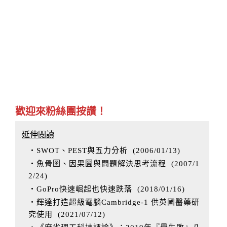
歡迎來粉絲團按讚！
延伸閱讀
‧SWOT、PEST與五力分析
(
2006/01/13
)
‧魚骨圖、因果圖與問題解決思考流程
(
2007/1
2/24
)
‧GoPro快速崛起也快速跌落
(
2018/01/16
)
‧輝達打造超級電腦Cambridge-1 供英國醫藥研
究使用
(
2021/07/12
)