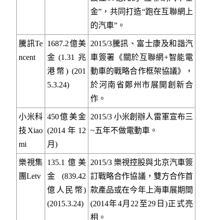
金”，共同打造“跑在互聯網上
的汽車”。
騰訊Te
1687.2億美
2015/3騰訊、富士康及和諧汽
ncent
金(1.31兆
車簽署《關於互聯網+智能電
港幣) (201
動車的戰略合作框架協議》，
5.3.24)
於河南省鄭州市展開創新合
作。
小米科
450億美金
2015/3 小米創辦人雷軍宣布三
技Xiao
(2014年12
~五年不做電動車。
mi
月)
樂視集
135.1億美
2015/3 樂視控股與北京汽車簽
團Letv
金(839.42
訂戰略合作協議，雙方合作首
億人民幣)
款產品或在今年上海車展期間
(2015.3.24)
(2014年4月22至29日)正式亮
相。