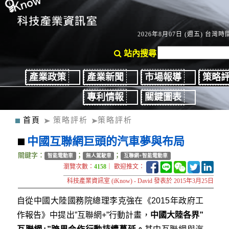
2026年8月07日 (週五) 台灣時間
站內搜尋
產業政策
產業新聞
市場報導
策略
專利情報
關鍵圖表
首頁
策略評析
策略評析
中國互聯網巨頭的汽車夢與布局
關鍵字：
；
；
智能電動車
無人駕駛車
互聯網+智能電動車
瀏覽次數：
4158
｜ 歡迎推文：
科技產業資訊室 (iKnow) - David 發表於 2015年3月25日
自從中國大陸國務院總理李克強在《2015年政府工
作報告》中提出”互聯網+”行動計畫，
中國大陸各界”