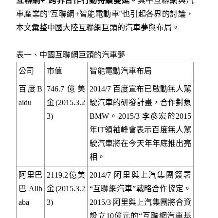
互聯網+”跨界合作行動持續蔓延。
其中互聯網與汽
車產業的”互聯網+智能電動車”也引起各界的討論，
本文彙整中國大陸互聯網巨頭的汽車夢與布局。
表一、中國互聯網巨頭的汽車夢
公司
市值
智能電動汽車布局
百度B
746.7億美
2014/7 百度宣布已啟動無人駕
aidu
金(2015.3.2
駛汽車的研發計畫，合作對象
3)
BMW。2015/3 李彥宏於2015
年IT領袖峰會表示百度無人駕
駛汽車將在今天年年底推出亮
相。
阿里巴
2119.2億美
2014/7 阿里與上汽集團簽署
巴Alib
金(2015.3.2
“互聯網汽車”戰略合作協定。
aba
3)
2015/3 阿里與上汽集團將合資
設立10億元的“互聯網汽車基