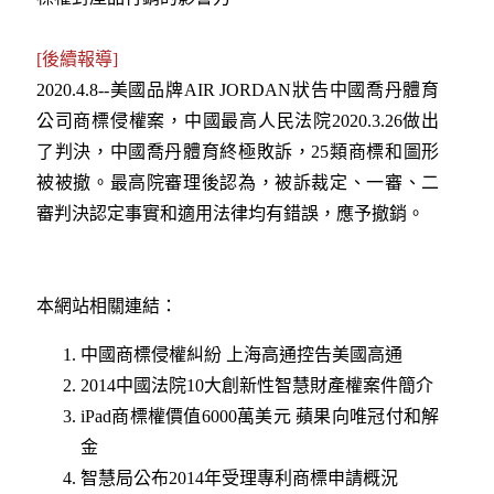
[後續報導]
2020.4.8--美國品牌AIR JORDAN狀告中國喬丹體育
公司商標侵權案，中國最高人民法院2020.3.26做出
了判決，中國喬丹體育終極敗訴，25類商標和圖形
被被撤。最高院審理後認為，被訴裁定、一審、二
審判決認定事實和適用法律均有錯誤，應予撤銷。
本網站相關連結：
中國商標侵權糾紛 上海高通控告美國高通
2014中國法院10大創新性智慧財產權案件簡介
iPad商標權價值6000萬美元 蘋果向唯冠付和解
金
智慧局公布2014年受理專利商標申請概況