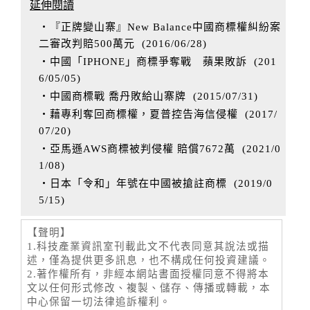
延伸閱讀
‧『正牌變山寨』New Balance中國商標權糾紛案
二審改判賠500萬元
(
2016/06/28
)
‧中國「IPHONE」商標爭奪戰 蘋果敗訴
(
201
6/05/05
)
‧中國商標戰 喬丹敗給山寨牌
(
2015/07/31
)
‧藉專利奪回商標權，夏普控告海信侵權
(
2017/
07/20
)
‧亞馬遜AWS商標被判侵權 賠償7672萬
(
2021/0
1/08
)
‧日本「令和」年號在中國被搶註商標
(
2019/0
5/15
)
【聲明】
1.科技產業資訊室刊載此文不代表同意其說法或描
述，僅為提供更多訊息，也不構成任何投資建議。
2.著作權所有，非經本網站書面授權同意不得將本
文以任何形式修改、複製、儲存、傳播或轉載，本
中心保留一切法律追訴權利。