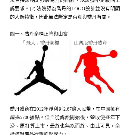
法直接證明是抄襲喬丹的品牌，以證據不足駁回上
訴要求。(2) 法院認為喬丹的LOGO設計並沒有明顯
的人像特徵，因此無法斷定是否真與喬丹有關。
圖一、喬丹商標正牌與山寨
喬丹體育在2012年淨利近2.67億人民幣，在中國擁有
超過5700據點。但自從訴訟開始後，營收便逐年下
滑。原打算上市，最終也無疾而終。由此可見，商
標權對產品行銷的影響力。