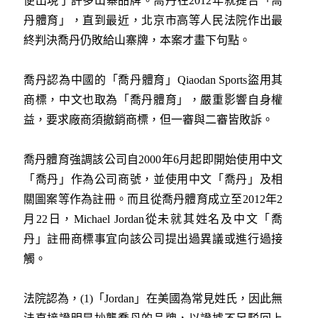
便出現了許多山寨品牌。
喬丹在2012年就提告「喬
丹體育」，
直到最近，北京市高等人民法院作出最
終判決喬丹仍敗給山寨牌，本案才畫下句點。
喬丹認為中國的「喬丹體育」Qiaodan Sports盜用其
商標，中文也取為「喬丹體育」，嚴重影響自身權
益，要求廠商須撤銷商標，但一審與二審皆敗訴。
喬丹體育強調該公司自2000年6月起即開始使用中文
「喬丹」作為公司商號，並使用中文「喬丹」及相
關圖案等作為註冊。而且從喬丹體育成立至2012年2
月22日，Michael Jordan從未就其姓名及中文「喬
丹」註冊商標事宜向該公司提出過異議或進行過接
觸。
法院認為，(1)「Jordan」在美國為常見姓氏，因此無