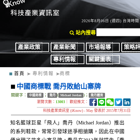
2026年8月06日 (週四) 台灣時間：
站內搜尋
產業政策
產業新聞
市場報導
策略
專利情報
關鍵圖表
首頁
專利情報
商標
中國商標戰 喬丹敗給山寨牌
關鍵字：
；
(
)；
中國商標
喬丹
Michael Jordan
喬丹體育
瀏覽次數：
13003
｜ 歡迎推文：
科技產業資訊室 (iKnow) - May 發表於 2015年7月31日
知名籃球巨星「飛人」喬丹（Michael Jordan）推出
的系列鞋款，常常引發球迷爭相搶購，因此在中國