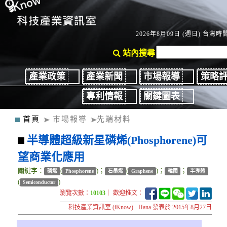
2026年8月09日 (週日) 台灣時間：
站內搜尋
產業政策
產業新聞
市場報導
策略
專利情報
關鍵圖表
首頁
市場報導
先端材料
半導體超級新星磷烯(Phosphorene)可
望商業化應用
關鍵字：
(
)；
(
)；
；
磷烯
Phosphorene
石墨烯
Graphene
韓國
半導體
(
)
Semiconductor
瀏覽次數：
10103
｜ 歡迎推文：
科技產業資訊室 (iKnow) - Hana 發表於 2015年8月27日