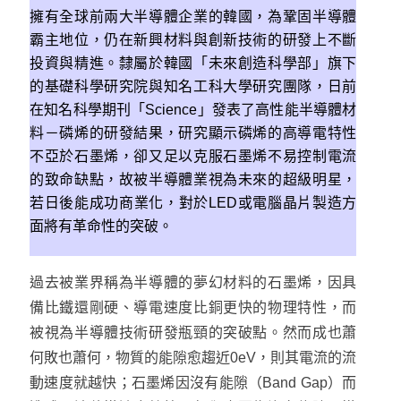
擁有全球前兩大半導體企業的韓國，為鞏固半導體
霸主地位，仍在新興材料與創新技術的研發上不斷
投資與精進。隸屬於韓國「未來創造科學部」旗下
的基礎科學研究院與知名工科大學研究團隊，日前
在知名科學期刊「Science」發表了高性能半導體材
料－磷烯的研發結果，研究顯示磷烯的高導電特性
不亞於石墨烯，卻又足以克服石墨烯不易控制電流
的致命缺點，故被半導體業視為未來的超級明星，
若日後能成功商業化，對於LED或電腦晶片製造方
面將有革命性的突破。
過去被業界稱為半導體的夢幻材料的石墨烯，因具
備比鐵還剛硬、導電速度比銅更快的物理特性，而
被視為半導體技術研發瓶頸的突破點。然而成也蕭
何敗也蕭何，物質的能隙愈趨近0eV，則其電流的流
動速度就越快；石墨烯因沒有能隙（Band Gap）而