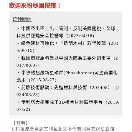
歡迎來粉絲團按讚！
延伸閱讀
‧中國祭出稀土出口管制，反制美國關稅，全球
科技供應鏈安全拉警報
(
2025/04/16
)
‧綠色建材再進化，『透明木材』取代玻璃
(
201
6/06/15
)
‧我國塑膠原料業以中國大陸為主要外銷市場
(
2
017/08/07
)
‧半導體超級新星磷烯(Phosphorene)可望商業化
應用
(
2015/08/27
)
‧前瞻技術脈動：先進材料與技術（202408）
(
2
024/03/28
)
‧伊利諾大學完成了3D複合材料驗證平台
(
2019/
07/22
)
【聲明】
1.科技產業資訊室刊載此文不代表同意其說法或描