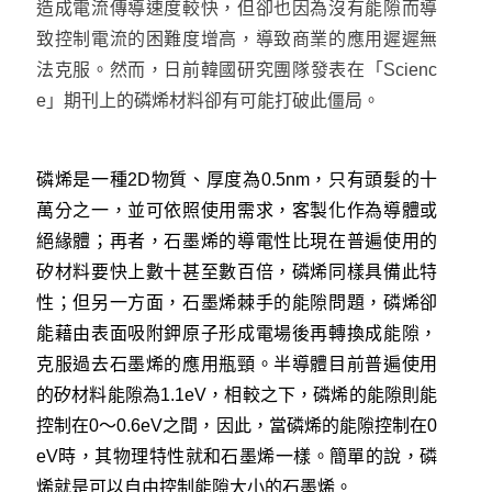
造成電流傳導速度較快，但卻也因為沒有能隙而導
致控制電流的困難度增高，導致商業的應用遲遲無
法克服。然而，日前韓國研究團隊發表在「Scienc
e」期刊上的磷烯材料卻有可能打破此僵局。
磷烯是一種2D物質、厚度為0.5nm，只有頭髮的十
萬分之一，並可依照使用需求，客製化作為導體或
絕緣體；再者，石墨烯的導電性比現在普遍使用的
矽材料要快上數十甚至數百倍，磷烯同樣具備此特
性；但另一方面，石墨烯棘手的能隙問題，磷烯卻
能藉由表面吸附鉀原子形成電場後再轉換成能隙，
克服過去石墨烯的應用瓶頸。半導體目前普遍使用
的矽材料能隙為1.1eV，相較之下，磷烯的能隙則能
控制在0～0.6eV之間，因此，當磷烯的能隙控制在0
eV時，其物理特性就和石墨烯一樣。簡單的說，磷
烯就是可以自由控制能隙大小的石墨烯。