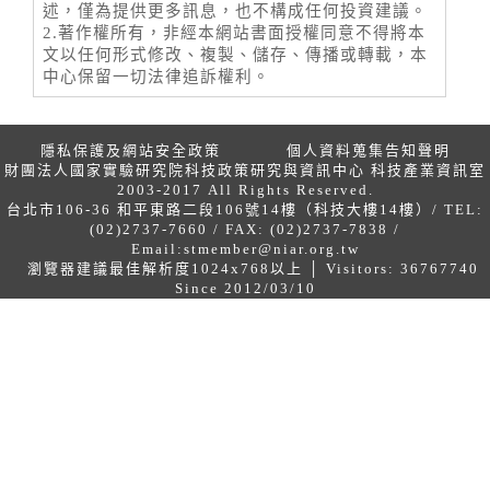
述，僅為提供更多訊息，也不構成任何投資建議。
2.著作權所有，非經本網站書面授權同意不得將本
文以任何形式修改、複製、儲存、傳播或轉載，本
中心保留一切法律追訴權利。
隱私保護及網站安全政策
個人資料蒐集告知聲明
財團法人國家實驗研究院科技政策研究與資訊中心 科技產業資訊室
2003-2017 All Rights Reserved.
台北市106-36 和平東路二段106號14樓（科技大樓14樓）/ TEL:
(02)2737-7660 / FAX: (02)2737-7838 /
Email:
stmember@niar.org.tw
瀏覽器建議最佳解析度1024x768以上 │ Visitors: 36767740
Since 2012/03/10