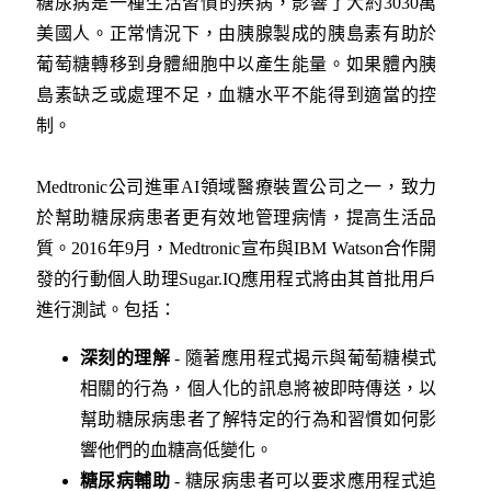
糖尿病是一種生活習慣的疾病，影響了大約3030萬
美國人。正常情況下，由胰腺製成的胰島素有助於
葡萄糖轉移到身體細胞中以產生能量。如果體內胰
島素缺乏或處理不足，血糖水平不能得到適當的控
制。
Medtronic公司進軍AI領域醫療裝置公司之一，致力
於幫助糖尿病患者更有效地管理病情，提高生活品
質。2016年9月，Medtronic宣布與IBM Watson合作開
發的行動個人助理Sugar.IQ應用程式將由其首批用戶
進行測試。包括：
深刻的理解
- 隨著應用程式揭示與葡萄糖模式
相關的行為，個人化的訊息將被即時傳送，以
幫助糖尿病患者了解特定的行為和習慣如何影
響他們的血糖高低變化。
糖尿病輔助
- 糖尿病患者可以要求應用程式追