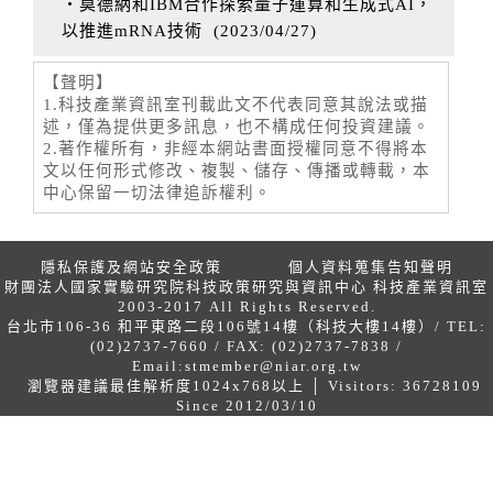
‧莫德納和IBM合作探索量子運算和生成式AI，
以推進mRNA技術
(
2023/04/27
)
【聲明】
1.科技產業資訊室刊載此文不代表同意其說法或描
述，僅為提供更多訊息，也不構成任何投資建議。
2.著作權所有，非經本網站書面授權同意不得將本
文以任何形式修改、複製、儲存、傳播或轉載，本
中心保留一切法律追訴權利。
隱私保護及網站安全政策
個人資料蒐集告知聲明
財團法人國家實驗研究院科技政策研究與資訊中心 科技產業資訊室
2003-2017 All Rights Reserved.
台北市106-36 和平東路二段106號14樓（科技大樓14樓）/ TEL:
(02)2737-7660 / FAX: (02)2737-7838 /
Email:
stmember@niar.org.tw
瀏覽器建議最佳解析度1024x768以上 │ Visitors: 36728109
Since 2012/03/10