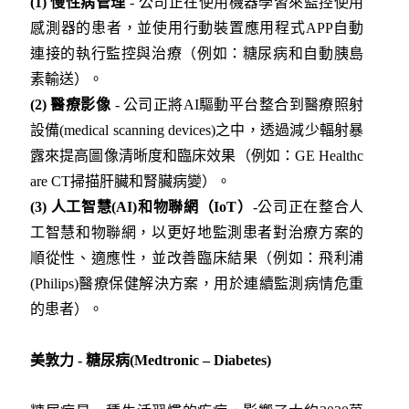
(1)
慢性病管理
- 公司正在使用機器學習來監控使用
感測器的患者，並使用行動裝置應用程式APP自動
連接的執行監控與治療（例如：糖尿病和自動胰島
素輸送）。
(2)
醫療影像
- 公司正將AI驅動平台整合到醫療照射
設備(medical scanning devices)之中，透過減少輻射暴
露來提高圖像清晰度和臨床效果（例如：GE Healthc
are CT掃描肝臟和腎臟病變）。
(3)
人工智慧(AI)
和物聯網（IoT
）
-公司正在整合人
工智慧和物聯網，以更好地監測患者對治療方案的
順從性、適應性，並改善臨床結果（例如：飛利浦
(Philips)醫療保健解決方案，用於連續監測病情危重
的患者）。
美敦力 -
糖尿病(Medtronic – Diabetes)