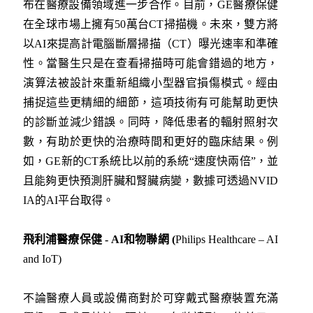
布在醫療設備領域進一步合作。目前，GE醫療保健
在全球市場上擁有50萬台CT掃描機。未來，雙方將
以AI來提高計電腦斷層掃描（CT）曝光速率和準確
性。當醫生只是在查看掃描時可能會錯過的地方，
演算法被設計來重新組織小型器官損傷模式。經由
捕捉這些更精細的細節，這項技術有可能幫助更快
的診斷並減少錯誤。同時，降低患者的輻射照射次
數，有助於更快的治療時間和更好的臨床結果。例
如，GE新的CT系統比以前的系統“速度快兩倍”，並
且能夠更快預測肝臟和腎臟病變，數據可透過NVID
IA的AI平台取得。
飛利浦醫療保健 - AI
和物聯網 (
Philips Healthcare – AI
and IoT)
不論醫療人員或設備商對於可穿戴式醫療裝置充滿