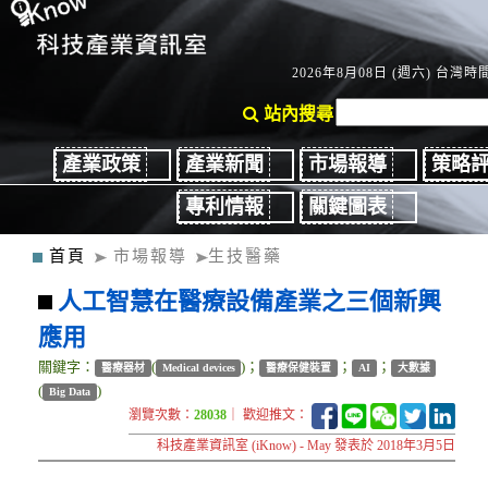
2026年8月08日 (週六) 台灣時間：
站內搜尋
產業政策
產業新聞
市場報導
策略
專利情報
關鍵圖表
首頁
市場報導
生技醫藥
人工智慧在醫療設備產業之三個新興
應用
關鍵字：
(
)；
；
；
醫療器材
Medical devices
醫療保健裝置
AI
大數據
(
)
Big Data
瀏覽次數：
28038
｜ 歡迎推文：
科技產業資訊室 (iKnow) - May 發表於 2018年3月5日