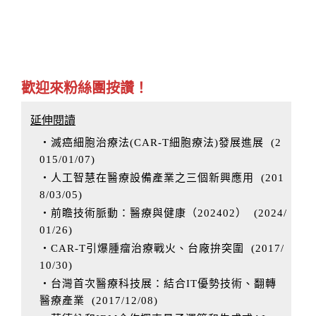
歡迎來粉絲團按讚！
延伸閱讀
‧滅癌細胞治療法(CAR-T細胞療法)發展進展
(
2
015/01/07
)
‧人工智慧在醫療設備產業之三個新興應用
(
201
8/03/05
)
‧前瞻技術脈動：醫療與健康（202402）
(
2024/
01/26
)
‧CAR-T引爆腫瘤治療戰火、台廠拚突圍
(
2017/
10/30
)
‧台灣首次醫療科技展：結合IT優勢技術、翻轉
醫療產業
(
2017/12/08
)