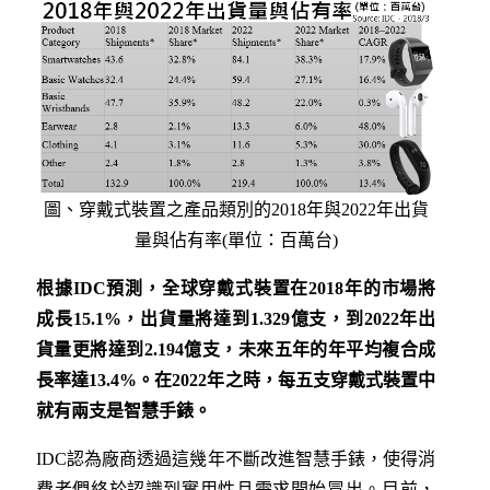
圖、穿戴式裝置之產品類別的2018年與2022年出貨
量與佔有率(單位：百萬台)
根據IDC預測，全球穿戴式裝置在
2018
年的市場將
成長
15.1%
，出貨量將達到
1.329
億支，到
2022
年出
貨量更將達到
2.194
億支，未來五年的年平均複合成
長率達
13.4%
。在
2022
年之時，每五支穿戴式裝置中
就有兩支是智慧手錶。
IDC認為廠商透過這幾年不斷改進智慧手錶，使得消
費者們終於認識到實用性且需求開始冒出。目前，