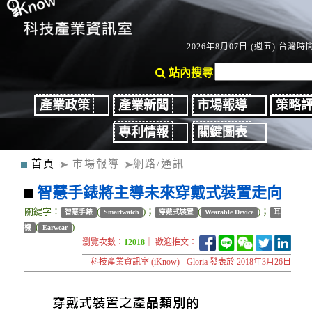
2026年8月07日 (週五) 台灣時間：
站內搜尋
產業政策
產業新聞
市場報導
策略
專利情報
關鍵圖表
首頁
市場報導
網路/通訊
智慧手錶將主導未來穿戴式裝置走向
關鍵字：
(
)；
(
)；
智慧手錶
Smartwatch
穿戴式裝置
Wearable Device
耳
(
)
機
Earwear
瀏覽次數：
12018
｜ 歡迎推文：
科技產業資訊室 (iKnow) - Gloria 發表於 2018年3月26日