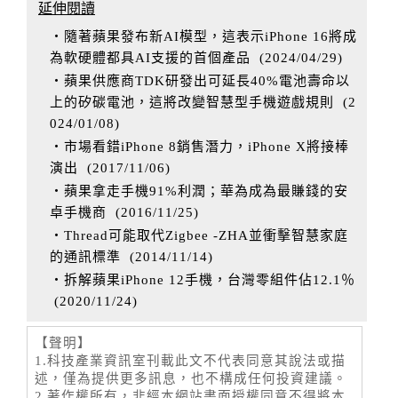
延伸閱讀
‧隨著蘋果發布新AI模型，這表示iPhone 16將成
為軟硬體都具AI支援的首個產品
(
2024/04/29
)
‧蘋果供應商TDK研發出可延長40%電池壽命以
上的矽碳電池，這將改變智慧型手機遊戲規則
(
2
024/01/08
)
‧市場看錯iPhone 8銷售潛力，iPhone X將接棒
演出
(
2017/11/06
)
‧蘋果拿走手機91%利潤；華為成為最賺錢的安
卓手機商
(
2016/11/25
)
‧Thread可能取代Zigbee -ZHA並衝擊智慧家庭
的通訊標準
(
2014/11/14
)
‧拆解蘋果iPhone 12手機，台灣零組件佔12.1％
(
2020/11/24
)
【聲明】
1.科技產業資訊室刊載此文不代表同意其說法或描
述，僅為提供更多訊息，也不構成任何投資建議。
2.著作權所有，非經本網站書面授權同意不得將本