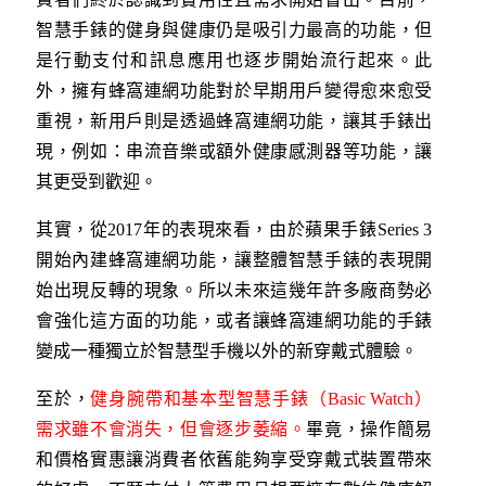
智慧手錶的健身與健康仍是吸引力最高的功能，但
是行動支付和訊息應用也逐步開始流行起來。此
外，擁有蜂窩連網功能對於早期用戶變得愈來愈受
重視，新用戶則是透過蜂窩連網功能，讓其手錶出
現，例如：串流音樂或額外健康感測器等功能，讓
其更受到歡迎。
其實，從2017年的表現來看，由於蘋果手錶Series 3
開始內建蜂窩連網功能，讓整體智慧手錶的表現開
始出現反轉的現象。所以未來這幾年許多廠商勢必
會強化這方面的功能，或者讓蜂窩連網功能的手錶
變成一種獨立於智慧型手機以外的新穿戴式體驗。
至於，
健身腕帶和基本型智慧手錶（Basic Watch）
需求雖不會消失，但會逐步萎縮。
畢竟，操作簡易
和價格實惠讓消費者依舊能夠享受穿戴式裝置帶來