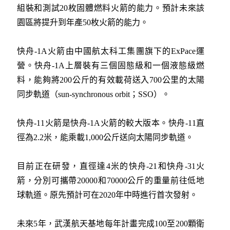
組裝和測試20枚固體燃料火箭的能力。預計未來該
園區將提升到年產50枚火箭的能力。
快舟-1A火箭由中國航太科工集團旗下的ExPace運
營。快舟-1A上層裝有三個固態級和一個液態級燃
料，能夠將200公斤的有效載荷送入700公里的太陽
同步軌道（sun-synchronous orbit；SSO）。
快舟-11火箭是快舟-1A火箭的較大版本。快舟-11直
徑為2.2米，能乘載1,000公斤送向太陽同步軌道。
目前正在研發，直徑達4米的快舟-21和快舟-31火
箭，分別可攜帶20000和70000公斤的重量前往低地
球軌道。原先預計可在2020年中時進行首次發射。
未來5年，武漢航天基地每年計畫完成100至200顆衛