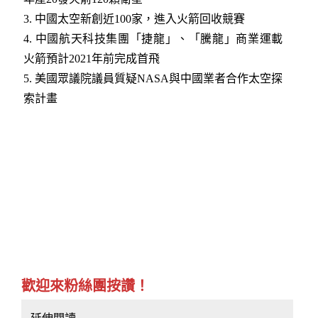
3.
中國太空新創近100家，進入火箭回收競賽​
4.
中國航天科技集團「捷龍」、「騰龍」商業運載
火箭預計2021年前完成首飛
5.
美國眾議院議員質疑NASA與中國業者合作太空探
索計畫​
歡迎來粉絲團按讚！