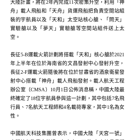
大陸計畫，將在2年內完成11次密集升空，利用「神
舟」載人飛船和「天舟」貨運飛船把負責空間站組
裝的宇航員以及「天和」太空站核心艙、「問天」
實驗艙以及「夢天」實驗艙等空間站組件送上太
空。
長征5-B運載火箭計劃將搭載「天和」核心艙於2021
年上半年在位於海南省的文昌發射中心發射升空，
長征2-F運載火箭隨後將在位於甘肅省的酒泉衛星發
射中心搭載「神舟」載人飛船發射。載人航天工程
辦公室（CMSA）10月1日公佈消息稱，中國大陸最
終確定了18位宇航員參與這一計劃，其中包括7名飛
行員、7名航天工程師和4名載荷專家，其中1名為女
性。
中國航天科技集團曾表示，中國大陸「天宮一號」