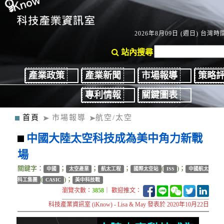
2026年8月09日 (週日) 台灣時間
站內搜尋
產業政策
產業新聞
市場報導
策略
專利情報
關鍵圖表
首頁
市場報導
航空/太空
中國大陸太空科技成為美中角力新戰
場
關鍵字：
；
；
；
(
)；
中國
太空產業
航太工程
國際太空站
ISS
中國航太
(
)；
科工集團
CASIC
美中科技戰
瀏覽次數：
3858
｜ 歡迎推文：
科技產業資訊室 (iKnow) - Lisa & May 發表於 2020年10月22日