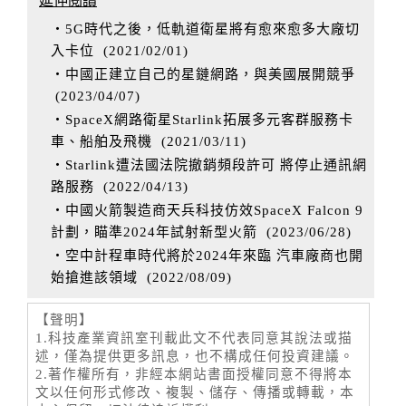
延伸閱讀
‧5G時代之後，低軌道衛星將有愈來愈多大廠切
入卡位
(
2021/02/01
)
‧中國正建立自己的星鏈網路，與美國展開競爭
(
2023/04/07
)
‧SpaceX網路衛星Starlink拓展多元客群服務卡
車、船舶及飛機
(
2021/03/11
)
‧Starlink遭法國法院撤銷頻段許可 將停止通訊網
路服務
(
2022/04/13
)
‧中國火箭製造商天兵科技仿效SpaceX Falcon 9
計劃，瞄準2024年試射新型火箭
(
2023/06/28
)
‧空中計程車時代將於2024年來臨 汽車廠商也開
始搶進該領域
(
2022/08/09
)
【聲明】
1.科技產業資訊室刊載此文不代表同意其說法或描
述，僅為提供更多訊息，也不構成任何投資建議。
2.著作權所有，非經本網站書面授權同意不得將本
文以任何形式修改、複製、儲存、傳播或轉載，本