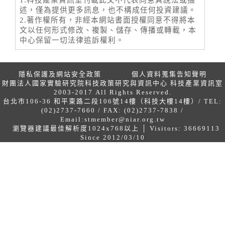
述，僅為提供更多訊息，也不構成任何投資建議。
2.著作權所有，非經本網站書面授權同意不得將本
文以任何形式修改、複製、儲存、傳播或轉載，本
中心保留一切法律追訴權利。
隱私保護及網站安全政策
個人資料蒐集告知聲明
財團法人國家實驗研究院科技政策研究與資訊中心 科技產業資訊室
2003-2017 All Rights Reserved.
台北市106-36 和平東路二段106號14樓（科技大樓14樓）/ TEL:
(02)2737-7660 / FAX: (02)2737-7838 /
Email:
stmember@niar.org.tw
瀏覽器建議最佳解析度1024x768以上 │ Visitors: 36669113
Since 2012/03/10