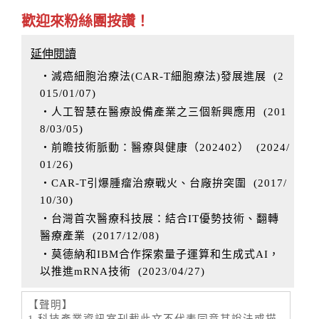
歡迎來粉絲團按讚！
延伸閱讀
‧滅癌細胞治療法(CAR-T細胞療法)發展進展
(
2
015/01/07
)
‧人工智慧在醫療設備產業之三個新興應用
(
201
8/03/05
)
‧前瞻技術脈動：醫療與健康（202402）
(
2024/
01/26
)
‧CAR-T引爆腫瘤治療戰火、台廠拚突圍
(
2017/
10/30
)
‧台灣首次醫療科技展：結合IT優勢技術、翻轉
醫療產業
(
2017/12/08
)
‧莫德納和IBM合作探索量子運算和生成式AI，
以推進mRNA技術
(
2023/04/27
)
【聲明】
1.科技產業資訊室刊載此文不代表同意其說法或描