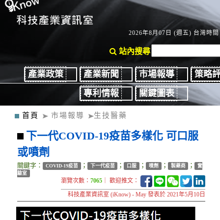
2026年8月07日 (週五) 台灣時間：
站內搜尋
產業政策
產業新聞
市場報導
策略
專利情報
關鍵圖表
首頁
市場報導
生技醫藥
下一代COVID-19疫苗多樣化 可口服
或噴劑
關鍵字：
；
；
；
；
；
COVID-19疫苗
下一代疫苗
口服
噴劑
製藥商
實
驗室
瀏覽次數：
7065
｜ 歡迎推文：
科技產業資訊室 (iKnow) - May 發表於 2021年5月10日