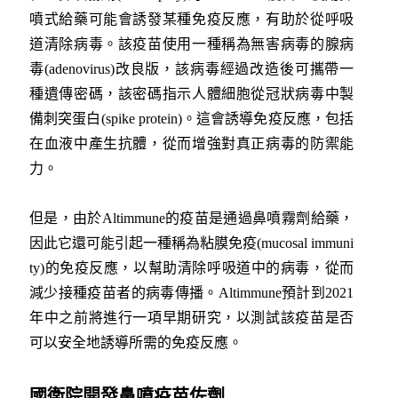
噴式給藥可能會誘發某種免疫反應，有助於從呼吸
道清除病毒。該疫苗使用一種稱為無害病毒的腺病
毒(adenovirus)改良版，該病毒經過改造後可攜帶一
種遺傳密碼，該密碼指示人體細胞從冠狀病毒中製
備刺突蛋白(spike protein)。這會誘導免疫反應，包括
在血液中產生抗體，從而增強對真正病毒的防禦能
力。
但是，由於Altimmune的疫苗是通過鼻噴霧劑給藥，
因此它還可能引起一種稱為粘膜免疫(mucosal immuni
ty)的免疫反應，以幫助清除呼吸道中的病毒，從而
減少接種疫苗者的病毒傳播。Altimmune預計到2021
年中之前將進行一項早期研究，以測試該疫苗是否
可以安全地誘導所需的免疫反應。
國衛院開發鼻噴疫苗佐劑