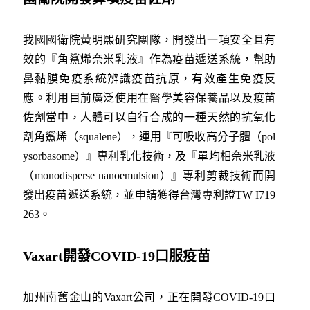
我國國衛院黃明熙研究團隊，開發出一項安全且有
效的『角鯊烯奈米乳液』作為疫苗遞送系統，幫助
鼻黏膜免疫系統辨識疫苗抗原，有效產生免疫反
應。利用目前廣泛使用在醫學美容保養品以及疫苗
佐劑當中，人體可以自行合成的一種天然的抗氧化
劑角鯊烯（squalene），運用『可吸收高分子體（pol
ysorbasome）』專利乳化技術，及『單均相奈米乳液
（monodisperse nanoemulsion）』專利剪裁技術而開
發出疫苗遞送系統，並申請獲得台灣專利證TW I719
263。
Vaxart
開發
COVID-19
口服疫苗
加州南舊金山的Vaxart公司，正在開發COVID-19口