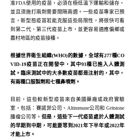
准FDA使用的疫苗，必須在極低溫下運輸和儲存，
並且須施打兩劑需要間隔兩週。一些疫苗專家已預
言，新型態疫苗若能克服這些局限性，將很快可看
到第二代、第三代疫苗上市，並更容易適應偏鄉或
農村地區的疫苗接種。
根據世界衛生組織(WHO)
的數據，全球有277
種CO
VID-19
疫苗正在開發中，其中93
種已進入人體測
試。臨床測試中的大多數疫苗都是注射的，其中，
有兩種口服製劑和七種鼻噴劑。
目前，這些較新型疫苗來自美國藥廠或政府實驗
室，包括：賽諾菲公司、Altimmune公司和 Gritstone
腫瘤公司等。
但是，這些下一代疫苗處於人體測試
的早期到中期，可能要等到
2021
年下半年或2022
年
才能上市。