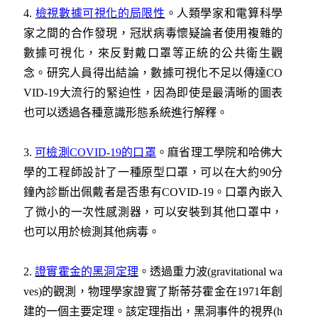
4.
檢視數據可視化的局限性
。人類學家和電算科學
家之間的合作發現，冠狀病毒懷疑論者使用複雜的
數據可視化，來反對戴口罩等正統的公共衛生觀
念。研究人員得出結論，數據可視化不足以傳達CO
VID-19大流行的緊迫性，因為即使是最清晰的圖表
也可以透過各種意識形態系統進行解釋。
3.
可檢測COVID-19的口罩
。麻省理工學院和哈佛大
學的工程師設計了一種原型口罩，可以在大約90分
鐘內診斷出佩戴者是否患有COVID-19。口罩內嵌入
了微小的一次性感測器，可以安裝到其他口罩中，
也可以用於檢測其他病毒。
2.
證實霍金的黑洞定理
。透過重力波(gravitational wa
ves)的觀測，物理學家證實了斯蒂芬霍金在1971年創
建的一個主要定理。該定理指出，黑洞事件的視界(h