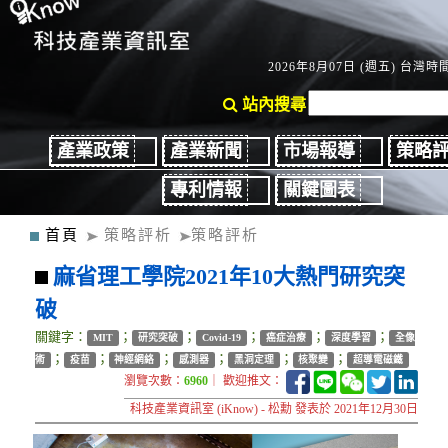
2026年8月07日 (週五) 台灣時間：
站內搜尋
產業政策
產業新聞
市場報導
策略
專利情報
關鍵圖表
首頁
策略評析
策略評析
麻省理工學院2021年10大熱門研究突
破
關鍵字：
；
；
；
；
；
MIT
研究突破
Covid-19
癌症治療
深度學習
全像
；
；
；
；
；
；
術
疫苗
神經網絡
感測器
黑洞定理
核聚變
超導電磁鐵
瀏覽次數：
6960
｜ 歡迎推文：
科技產業資訊室 (iKnow) - 松勳 發表於 2021年12月30日