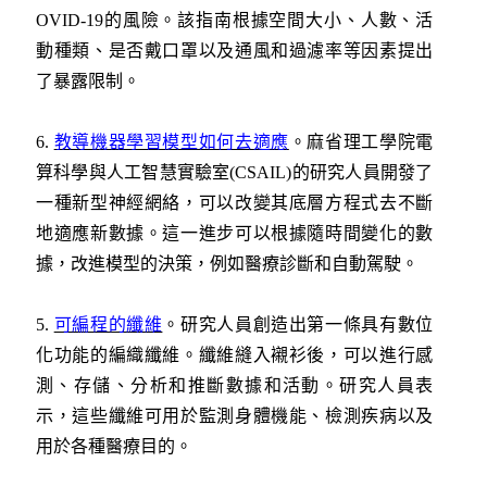
OVID-19的風險。該指南根據空間大小、人數、活
動種類、是否戴口罩以及通風和過濾率等因素提出
了暴露限制。
6.
教導機器學習模型如何去適應
。麻省理工學院電
算科學與人工智慧實驗室(CSAIL)的研究人員開發了
一種新型神經網絡，可以改變其底層方程式去不斷
地適應新數據。這一進步可以根據隨時間變化的數
據，改進模型的決策，例如醫療診斷和自動駕駛。
5.
可編程的纖維
。研究人員創造出第一條具有數位
化功能的編織纖維。纖維縫入襯衫後，可以進行感
測、存儲、分析和推斷數據和活動。研究人員表
示，這些纖維可用於監測身體機能、檢測疾病以及
用於各種醫療目的。