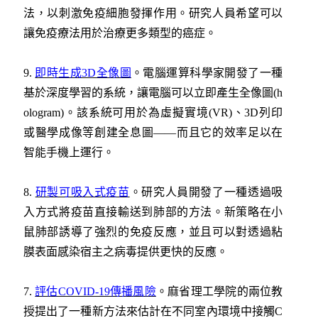
法，以刺激免疫細胞發揮作用。研究人員希望可以
讓免疫療法用於治療更多類型的癌症。
9.
即時生成3D全像圖
。電腦運算科學家開發了一種
基於深度學習的系統，讓電腦可以立即產生全像圖(h
ologram)。該系統可用於為虛擬實境(VR)、3D列印
或醫學成像等創建全息圖——而且它的效率足以在
智能手機上運行。
8.
研製可吸入式疫苗
。研究人員開發了一種透過吸
入方式將疫苗直接輸送到肺部的方法。新策略在小
鼠肺部誘導了強烈的免疫反應，並且可以對透過粘
膜表面感染宿主之病毒提供更快的反應。
7.
評估COVID-19傳播風險
。麻省理工學院的兩位教
授提出了一種新方法來估計在不同室內環境中接觸C