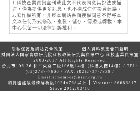
1.科技產業資訊室刊載此文不代表同意其說法或描
述，僅為提供更多訊息，也不構成任何投資建議。
2.著作權所有，非經本網站書面授權同意不得將本
文以任何形式修改、複製、儲存、傳播或轉載，本
中心保留一切法律追訴權利。
隱私保護及網站安全政策
個人資料蒐集告知聲明
財團法人國家實驗研究院科技政策研究與資訊中心 科技產業資訊室
2003-2017 All Rights Reserved.
台北市106-36 和平東路二段106號14樓（科技大樓14樓）/ TEL:
(02)2737-7660 / FAX: (02)2737-7838 /
Email:
stmember@niar.org.tw
瀏覽器建議最佳解析度1024x768以上 │ Visitors: 36686817
Since 2012/03/10