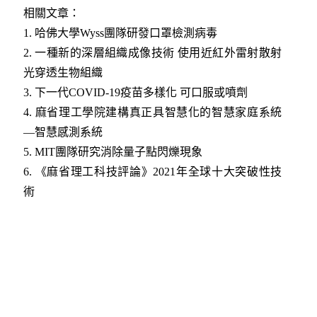
相關文章：
1.
哈佛大學Wyss團隊研發口罩檢測病毒
2.
一種新的深層組織成像技術 使用近紅外雷射散射
光穿透生物組織
3.
下一代COVID-19疫苗多樣化 可口服或噴劑
4.
麻省理工學院建構真正具智慧化的智慧家庭系統
—智慧感測系統
5.
MIT團隊研究消除量子點閃爍現象
6.
《麻省理工科技評論》2021年全球十大突破性技
術