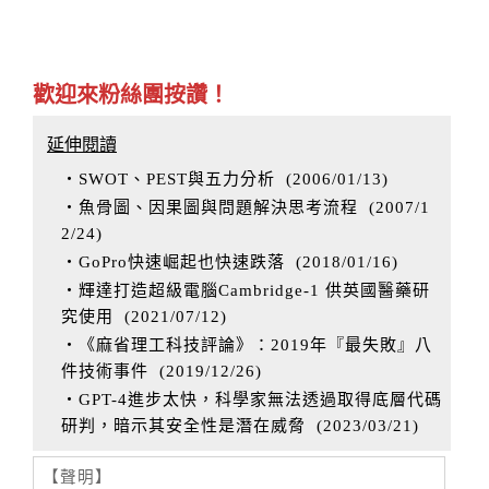
歡迎來粉絲團按讚！
延伸閱讀
‧SWOT、PEST與五力分析
(
2006/01/13
)
‧魚骨圖、因果圖與問題解決思考流程
(
2007/1
2/24
)
‧GoPro快速崛起也快速跌落
(
2018/01/16
)
‧輝達打造超級電腦Cambridge-1 供英國醫藥研
究使用
(
2021/07/12
)
‧《麻省理工科技評論》：2019年『最失敗』八
件技術事件
(
2019/12/26
)
‧GPT-4進步太快，科學家無法透過取得底層代碼
研判，暗示其安全性是潛在威脅
(
2023/03/21
)
【聲明】