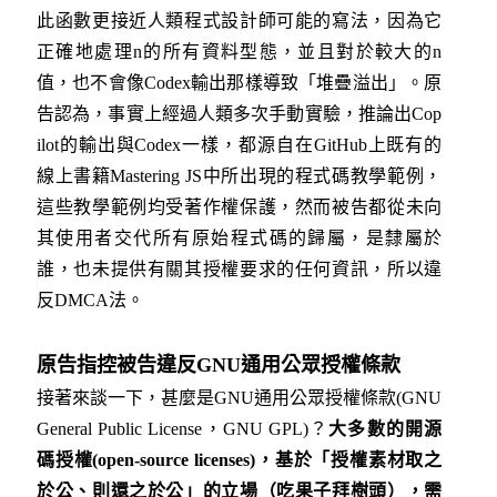
此函數更接近人類程式設計師可能的寫法，因為它
正確地處理n的所有資料型態，並且對於較大的n
值，也不會像Codex輸出那樣導致「堆疊溢出」。原
告認為，事實上經過人類多次手動實驗，推論出Cop
ilot的輸出與Codex一樣，都源自在GitHub上既有的
線上書籍Mastering JS中所出現的程式碼教學範例，
這些教學範例均受著作權保護，然而被告都從未向
其使用者交代所有原始程式碼的歸屬，是隸屬於
誰，也未提供有關其授權要求的任何資訊，所以違
反DMCA法。
原告指控被告違反GNU通用公眾授權條款
接著來談一下，甚麼是GNU通用公眾授權條款(GNU
General Public License，GNU GPL)？
大多數的開源
碼授權(open-source licenses)，基於「授權素材取之
於公、則還之於公」的立場（吃果子拜樹頭），需