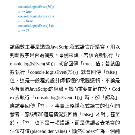
該函數主要是透過JavaScript程式語言所編寫，用以
判斷數字是否為偶數。舉例來說，若該函數執行「c
onsole.log(isEven(50))」就會回傳「true」值；若該函
數執行「console.log(isEven(75))」就會回傳「false」
值，這是一般程式設計師都懂的電腦邏輯，不論是
否有寫過JavaScript的經驗。然而重要關鍵在於，Cod
ex去執行「console.log(isEven(-1))」時，卻「認為」
應該要回傳「??」，事實上略懂程式語言的任何開
發者，應該都知道這情況要回傳「false」才對；甚至
於，「??」也不是一項錯誤，而是供讀者去填寫的
佔位符值(placeholder value)，顯然Codex作為一個純