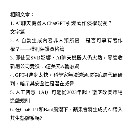
相關文章：
1.
AI聊天機器人ChatGPT引爆著作侵權疑雲？——
文字篇
2.
AI自動生成內容非人類所寫 – 是否可享有著作
權？——權利保護資格篇
3.
即使受SVB影響，AI聊天機器人仍火熱，零營收
新創公司竟獲1.5億美元A輪融資
4.
GPT-4進步太快，科學家無法透過取得底層代碼研
判，暗示其安全性是潛在威脅
5.
人工智慧（AI）可能從2023年起，徹底改變市場
遊戲規則
6.
在ChatGPT和Bard風潮下，蘋果會將生成式AI帶入
其生態體系嗎?