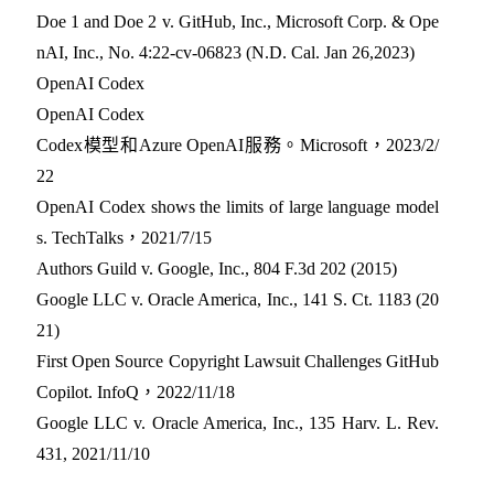
Doe 1 and Doe 2 v. GitHub, Inc., Microsoft Corp. & Ope
nAI, Inc., No. 4:22-cv-06823 (N.D. Cal. Jan 26,2023)
OpenAI Codex
OpenAI Codex
Codex模型和Azure OpenAI服務。Microsoft，2023/2/
22
OpenAI Codex shows the limits of large language model
s. TechTalks，2021/7/15
Authors Guild v. Google, Inc., 804 F.3d 202 (2015)
Google LLC v. Oracle America, Inc., 141 S. Ct. 1183 (20
21)
First Open Source Copyright Lawsuit Challenges GitHub
Copilot. InfoQ，2022/11/18
Google LLC v. Oracle America, Inc., 135 Harv. L. Rev.
431, 2021/11/10