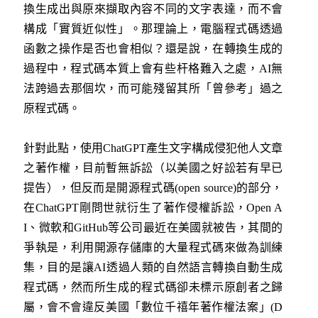
換生成出與原來擷取內容不同的文字表達，而不會
構成「實質近似性」。那理論上，電腦程式碼透過
函數之操作是否也會相似？還是說，在轉換生成的
過程中，程式碼本質上會有些杆格難入之處，AI無
法跨過去那個坎，而可能殘留其所「曾參考」過之
原程式碼。
針對此點，使用ChatGPT產生文字構成侵犯他人文章
之著作權，目前暫無訴訟（以美國之好訟若有早已
提告），但反而是開源程式碼(open source)的部分，
在ChatGPT剛問世就衍生了著作侵權訴訟，Open A
I、微軟和GitHub等公司最近在美國就被告，其間的
爭執是，利用開源存儲庫的大量程式碼來做為訓練
集，目的是讓AI透過人類的自然語言轉換自動生成
程式碼，然而所生成的程式碼卻未標示原創者之歸
屬，會不會違反美國「數位千禧年著作權法案」(D