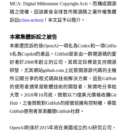
MCA: Digital Millennium Copyright Act)，而構成開源
碼之侵權，因該案係全球首件開源碼之著作權集體
訴訟(
class-action
)！本文茲予以簡介。
本案集體訴訟之被告
本案遭控訴的係OpenAI一項名為Codex和一項GitHu
b名為Copilot的產品。GitHub是家由一群開源碼的愛
好者於2008年創立的公司，其既定目標是支持開源
研發，尤其網站github.com上託管開源源代碼的主機
所公開分享的程式碼與技術解決方案，這些GitHub
的使用者通常是軟體技術的開發者，無償地分享給
大眾。2018年10月底，微軟以75億美元價格收購Git
Hub，之後微軟對GitHub的經營就擁有控制權，導致
GitHub使用者漸漸離開GitHub社群。
OpenAI則係於2015年底在美國成立的AI研究公司，