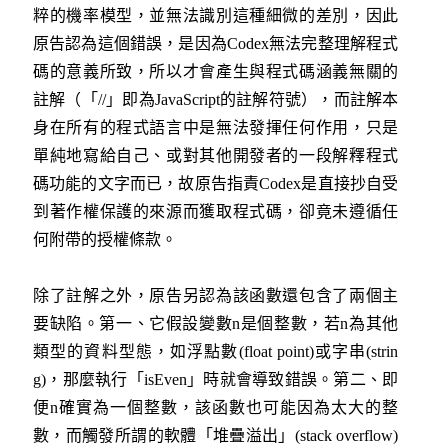
粹的機率模型，並無法識別這種細微的差別，因此
原告認為這個錯誤，是因為Codex無法完整理解程式
碼的意義所致，所以才會產生與程式碼涵義無關的
註解（「//」即為JavaScript的註解符號），而註解本
身在所有的程式語言中是無法發揮任何作用，只是
單純地寫給自己、或對其他開發者的一段解釋程式
碼功能的文字而已，故原告指責Codex是直接抄自受
到著作權保護的來源而獲取程式碼，卻竟未遵循任
何附帶的授權條款。
除了註解之外，原告另認為該函數還包含了兩個主
要缺陷。第一、它假設變數n是個整數，若n為其他
類型的資料型態，如浮點數(float point)或字串(strin
g)，那麼執行「isEven」時就會導致錯誤。第二、即
便n確實為一個整數，該函數也可能因為太大的整
數，而觸發所謂的軟體「堆疊溢出」(stack overflow)