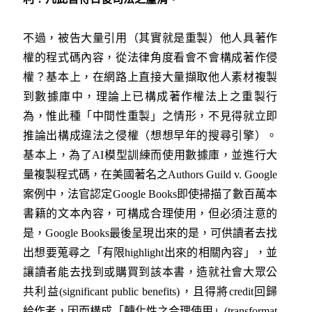
不過，被告大量引用（其實就是重製）他人具著作
權的程式碼內容，從法律角度看會不會構成著作侵
權？基本上，在網路上直接大量擷取他人素材複製
到數據庫中，理論上已構成著作權法上之重製行
為，惟此種「中間性重製」之情形，不見得就立即
推論出構成違法之侵權（想想早年的搜尋引擎）。
基本上，為了AI模型訓練而使用數據庫，並進行大
量複製程式碼，在美國著名之Authors Guild v. Google
案例中，法官認定Google Books即使掃描了數百萬本
書籍的文本內容，可構成合理使用，但必須注意的
是，Google Books最後呈現出來的是，可供讀者去找
出想要蒐尋之「有限highlight出來的相關內容」，並
讓讀者能去找到或購買到該本書，造就社會大眾公
共利益(significant public benefits)，且得將credit回歸
給作者，因而構成「轉化性之合理使用」(transformat