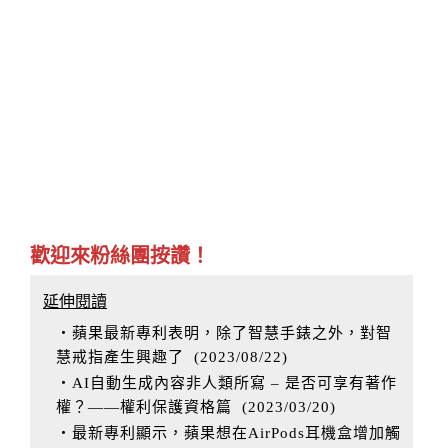
歡迎來粉絲團按讚！
延伸閱讀
‧蘋果最新專利表明，除了智慧手錶之外，對智
慧戒指產生興趣了
(
2023/08/22
)
‧AI自動生成內容非人類所寫 – 是否可享有著作
權？——權利保護資格篇
(
2023/03/20
)
‧最新專利顯示，蘋果想在AirPods耳機盒增加觸