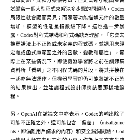
簡單問題，此種方案很有效；但是當縮小範圍並嘗
試編寫一個大型程式來解決多步驟的問題時，Codex
局限性就會顯而易見；而隨著功能描述元件的數量
增加，模型的性能呈指數級下降。這也進一步暴
露，Codex對程式結構和程式碼缺乏理解，「它會去
推薦語法上不正確或未定義的程式碼，並調用未經
定義或函式庫範圍之外的函數、變數和屬性」，實
際上在某些情況下，即便機器學習將之前在訓練集
資料所「看到」之不同程式碼的片段，將其拼接在
一起亦無法運作，但機器學習卻仍可能將該不正確
的結果輸出，並建議程式設計師應該要那樣地編
程。
另，OpenAI在該論文中亦表示，Codex的輸出除了
可能不正確之外，還可能包含「偏差」（misalignme
nts，即偏離用戶請求的內容）和安全漏洞問題。Cod