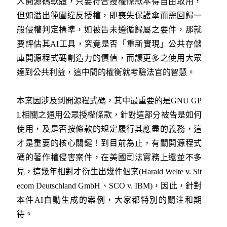
人開源碼軟體，只要符合授權條款本得自由取用，
但如溢出範圍違反授權，即喪失保護傘而需回歸一
般侵權判定標準，如被告未遵循歸屬之要件，那就
要評估其AI工具，究竟是否「重新實現」公共存儲
庫開源程式碼創造力的價值，而讓更多之使用大眾
達到公共利益，這中間的權衡就考驗法官的智慧。
本案因涉及到開源程式碼，其中最重要的是GNU GP
L相關之通用公眾授權條款，針對這部分被告是如何
使用，及是否按條款的規定履行其應盡的義務，這
才是重要的核心關鍵！到目前為止，有關開源程式
碼的著作權侵害案件，在美國司法實務上還並不多
見，這幾年相對才衍生出幾件個案(Harald Welte v. Sit
ecom Deutschland GmbH、SCO v. IBM)，因此，針對
本件AI自動生成的案例，大家都特別的關注和期
待。