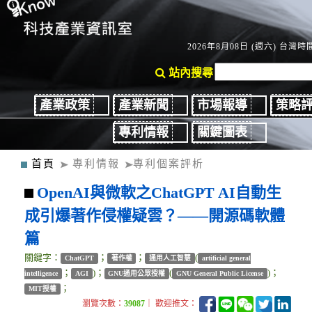
2026年8月08日 (週六) 台灣時間
站內搜尋
產業政策
產業新聞
市場報導
策略
專利情報
關鍵圖表
首頁
專利情報
專利個案評析
OpenAI與微軟之ChatGPT AI自動生
成引爆著作侵權疑雲？——開源碼軟體
篇
關鍵字：
；
；
(
ChatGPT
著作權
通用人工智慧
artificial general
；
)；
(
)；
intelligence
AGI
GNU通用公眾授權
GNU General Public License
；
MIT授權
瀏覽次數：
39087
｜ 歡迎推文：