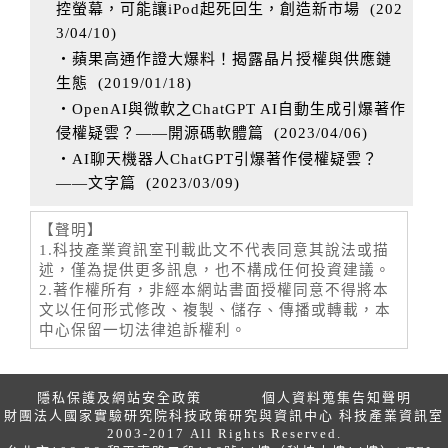
控螢幕，可能讓iPod起死回生，創造新市場
(
202
3/04/10
)
‧蘋果高通作證大爆料！揭露晶片授權與供應鏈
生態
(
2019/01/18
)
‧OpenAI與微軟之ChatGPT AI自動生成引爆著作
侵權疑雲？——開源碼軟體篇
(
2023/04/06
)
‧AI聊天機器人ChatGPT引爆著作侵權疑雲？
——文字篇
(
2023/03/09
)
【聲明】
1.科技產業資訊室刊載此文不代表同意其說法或描
述，僅為提供更多訊息，也不構成任何投資建議。
2.著作權所有，非經本網站書面授權同意不得將本
文以任何形式修改、複製、儲存、傳播或轉載，本
中心保留一切法律追訴權利。
隱私保護及網站安全政策
個人資料蒐集告知聲明
財團法人國家實驗研究院科技政策研究與資訊中心 科技產業資訊室
2003-2017 All Rights Reserved.