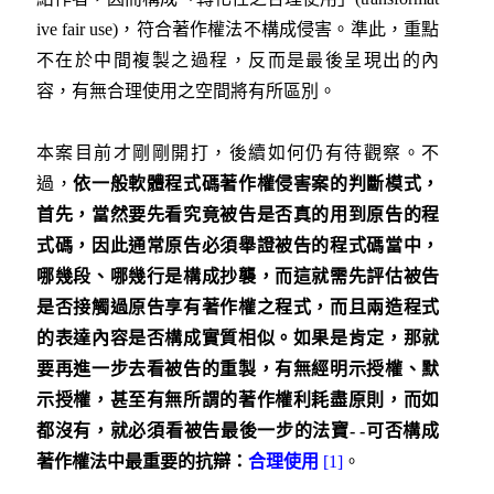
ive fair use)，符合著作權法不構成侵害。準此，重點
不在於中間複製之過程，反而是最後呈現出的內
容，有無合理使用之空間將有所區別。
本案目前才剛剛開打，後續如何仍有待觀察。不
過，
依一般軟體程式碼著作權侵害案的判斷模式，
首先，當然要先看究竟被告是否真的用到原告的程
式碼，因此通常原告必須舉證被告的程式碼當中，
哪幾段、哪幾行是構成抄襲，而這就需先評估被告
是否接觸過原告享有著作權之程式，而且兩造程式
的表達內容是否構成實質相似。如果是肯定，那就
要再進一步去看被告的重製，有無經明示授權、默
示授權，甚至有無所謂的著作權利耗盡原則，而如
都沒有，就必須看被告最後一步的法寶- -可否構成
著作權法中最重要的抗辯：
合理使用
[1]
。