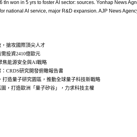
16 tln won in 5 yrs to foster AI sector: sources. Yonhap News A
for national AI service, major R&D expansion. AJP News Agenc
政，搶攻國際頂尖人才
需投資2410億歐元
聚焦能源安全與AI戰略
：CRDS研究開發俯瞰報告書
比，打造量子研究園區，推動全球量子科技新戰略
藍圖，打造歐洲「量子矽谷」，力求科技主權