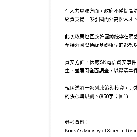
在人力資源方面，政府不僅提高
經費支援，吸引國內外高階人才
此次政策也回應韓國總統李在明競
至接近國際頂級基礎模型的95%
資安方面，因應SK電信資安事
生，並展開全面調查，以釐清事
韓國透過一系列政策與投資，力
的決心與規劃。(850字；圖1)
參考資料：
Korea' s Ministry of Science Rep