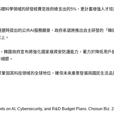
基礎科學領域的研發經費至政府總支出的5%，更計畫增強人才培
。
選時提出的公共AI服務願景，政府承諾將推出自主研發的「韓版C
以上。
件，韓國政府宣布將強化國家級資安防護能力，著力於降低用戶
件細節。
求鞏固其科技領域的全球地位，確保未來產業發展與國民生活品質
orts on AI, Cybersecurity, and R&D Budget Plans. Chosun Biz. 