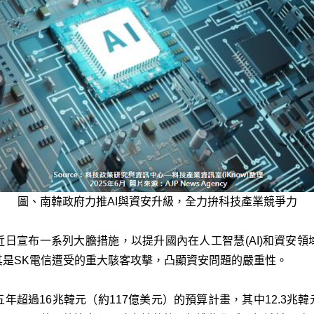
圖、南韓政府力推AI與資安升級，全力拚科技產業競爭力
T)近日宣布一系列大膽措施，以提升國內在人工智慧(AI)和資安
其是SK電信遭受的重大駭客攻擊，凸顯資安問題的嚴重性。
年超過16兆韓元（約117億美元）的預算計畫，其中12.3兆韓