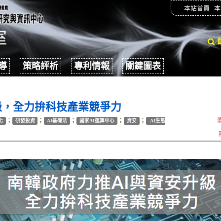
本站首頁
本
導
策略評析
專利情報
關鍵圖表
級，全力拚科技產業競爭力
；
；
；
；
；
化
研發投資
AI基礎法
國家AI運算中心
資安
AI生態