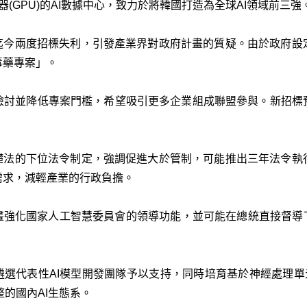
(GPU)的AI數據中心，致力於將韓國打造為全球AI領域前三強
案迄今兩度招標失利，引發產業界對政府計畫的質疑。由於政府設
毒藥專案」。
檢討並降低專案門檻，希望吸引更多企業組成聯盟參與。新招標
基礎法的下位法令制定，強調促進大於管制，可能推出三年法令執
需求，減輕產業的行政負擔。
畫強化國家人工智慧委員會的領導功能，並可能在總統直接督導
遴選代表性AI模型開發團隊予以支持，同時培育基於神經處理單元(
整的國內AI生態系。