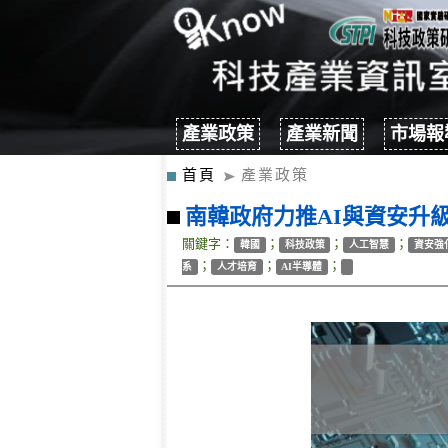
產業政策
產業新聞
市場報
首頁
產業政策
南韓政府力推AI與資安升
關鍵字：
；
；
；
韓國
科技政策
人工智慧
資安強
；
；
；
系
人才培育
AI半導體