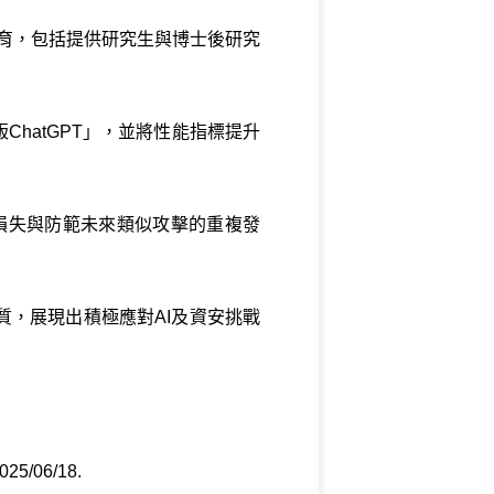
育，包括提供研究生與博士後研究
hatGPT」，並將性能指標提升
損失與防範未來類似攻擊的重複發
，展現出積極應對AI及資安挑戰
2025/06/18
.