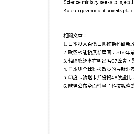
Science ministry seeks to inject 
Korean government unveils plan 
相關文章：
1.
日本投入百億日圓推動科研新
2.
歐盟核能發展新藍圖：2050年前
3
.
韓國總統李在明出席G7峰會，
4
.
日本與全球科技政策的最新洞察
5
.
印度卡納塔卡邦投資4.8億盧
6
.
歐盟公布全面性量子科技戰略