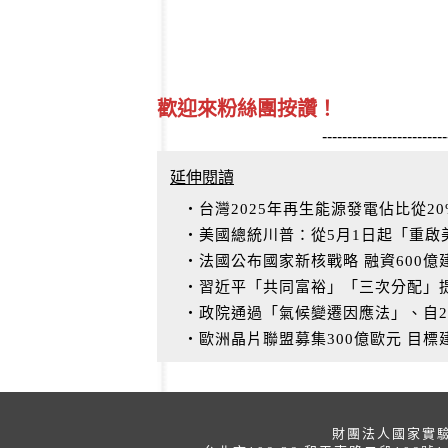
歡迎來粉絲團按讚！
-------------------------
延伸閱讀
‧台灣2025年再生能源發電佔比從20
‧美國總統川普：從5月1日起「重啟
‧法國公布國家新核戰略 融資600
‧習近平「共同富裕」「三次分配」
‧政院通過「氣候變遷因應法」、自2
‧歐洲晶片聯盟募集300億歐元 目標
財團法人國家實驗研究