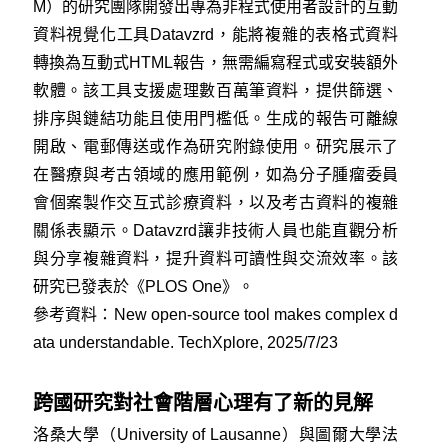
M）的研究團隊開發出專為非程式使用者設計的互動
資料視覺化工具Datavzrd，能將複雜的表格式資料
轉換為互動式HTML報告，無需編寫程式或安裝額外
軟體。該工具支援處理數百萬筆資料，提供篩選、
排序與鏈結功能且使用門檻低。生成的報告可離線
開啟、電郵傳送或作為研究附錄使用。研究展示了
在醫療與考古領域的應用範例，如為分子腫瘤委員
會個案製作交互式診療資料，以及考古資料的複雜
關係表顯示。Datavzrd讓非技術人員也能直觀分析
與分享複雜資料，提升資料可讀性與交流效率。該
研究已發表於《PLOS One》。
參考資料：
New open-source tool makes complex d
ata understandable. TechXplore, 2025/7/23
跨國研究對社會階層心理有了新的見解
洛桑大學（University of Lausanne）與圖爾大學法