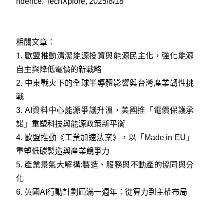
ndence. TechXplore, 2025/8/18
相關文章：
1.
歐盟推動清潔能源投資與能源民主化，強化能源
自主與降低電價的新戰略
2.
中東戰火下的全球半導體影響與台灣產業韌性挑
戰
3.
AI資料中心能源爭議升溫，美國推「電價保護承
諾」重塑科技與能源政策新平衡
4.
歐盟推動《工業加速法案》，以「Made in EU」
重塑低碳製造與產業競爭力
5.
產業景氣大解構:製造、服務與不動產的協同與分
化
6.
英國AI行動計劃屆滿一週年：從算力到主權布局