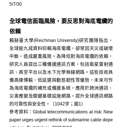
5/7/30
全球電信面臨風險，要反思對海底電纜的
依賴
賴赫曼大學(Reichman University)研究團隊指出，
全球逾九成資料仰賴海底電纜，卻常因天災或破壞
中斷，造成嚴重風險。為降低對海底電纜的依賴，
研究人員提出三種備援通訊方案，包括衛星雷射通
訊、高空平台以及水下光學無線網路。這些技術具
備高速傳輸、低延遲與動態韌性等優勢，未來可作
為海底電纜的補充或備援系統，應用於跨洲通訊、
災害應變及關鍵基礎設施網路，提升全球通訊網路
的可靠性與安全性。（1042字；圖1）
參考資料：
Global telecommunications at risk: New
paper urges urgent rethink of submarine cable depe