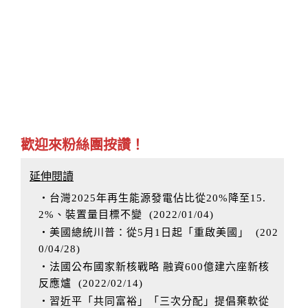
歡迎來粉絲團按讚！
延伸閱讀
‧台灣2025年再生能源發電佔比從20%降至15.
2%、裝置量目標不變
(
2022/01/04
)
‧美國總統川普：從5月1日起「重啟美國」
(
202
0/04/28
)
‧法國公布國家新核戰略 融資600億建六座新核
反應爐
(
2022/02/14
)
‧習近平「共同富裕」「三次分配」提倡棄軟從