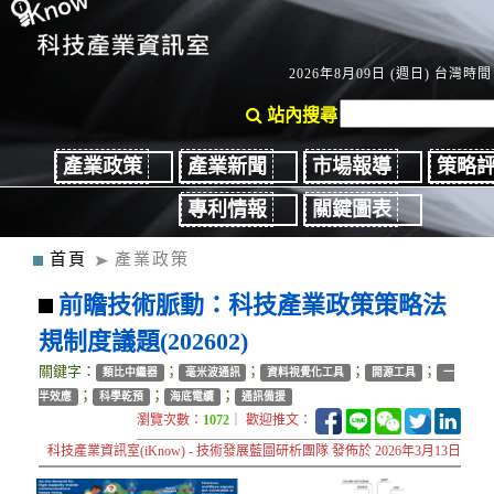
2026年8月09日 (週日) 台灣時間：
站內搜尋
產業政策
產業新聞
市場報導
策略
專利情報
關鍵圖表
首頁
產業政策
前瞻技術脈動：科技產業政策策略法
規制度議題(202602)
關鍵字：
；
；
；
；
類比中繼器
毫米波通訊
資料視覺化工具
開源工具
一
；
；
；
半效應
科學乾預
海底電纜
通訊備援
瀏覽次數：
1072
｜ 歡迎推文：
科技產業資訊室(iKnow) - 技術發展藍圖研析團隊 發佈於 2026年3月13日