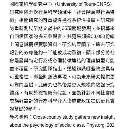
國國家科學研究中心（University of Tours-CNRS）
研究團隊針對行為科學領域中「社會階層與行為特
徵」相關研究的可重複性進行系統性檢驗。研究團
隊重新測試早期文獻中的35項關鍵發現，並招募來
自四個國家的多元參與者，共蒐集超過33,000份線
上問卷與簡短實驗資料。研究結果顯示，過去研究
報告的效應僅約一半能被成功重複，顯示部分將社
會階層與特定行為或心理特徵連結的理論模型可能
並不穩固。研究團隊指出，透過辨識哪些效應具有
可重複性、哪些則無法再現，可為未來研究提供更
可靠的基礎。此研究也為後續更大規模的驗證研究
鋪路，有助於檢視既有假設，並為針對不同社會階
層族群設計的行為科學介入措施或政策提供更具實
證基礎的參考。
參考資料：
Cross-country study gathers new insight
about the psychology of social class. Phys.org, 202