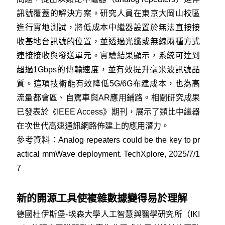
訊號覆蓋的解決方案。研究人員在東京大岡山校區
進行實地測試，將低成本中繼器設置於無法直接接
收基地台訊號的位置，並透過光纖或無線兩種方式
連接接收與發送單元。實驗結果顯示，系統可達到
超過1Gbps的傳輸速度，並有效提升毫米波訊號品
質。這項技術能有效降低5G/6G布建成本，也為高
流量都會區、自駕車與AR應用鋪路。相關研究成果
已發表於《IEEE Access》期刊，展示了類比中繼器
在次世代高速通訊網路佈建上的應用潛力。
參考資料：
Analog repeaters could be the key to pr
actical mmWave deployment. TechXplore, 2025/7/1
7
新的開源工具使複雜數據變得易於理解
德國杜伊斯堡-埃森大學人工智慧與醫學研究所（IKI