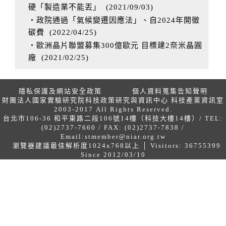
硬「製造業不能丟」
(
2021/09/03
)
‧政院通過「氣候變遷因應法」、自2024年開徵
碳費
(
2022/04/25
)
‧歐洲晶片聯盟募集300億歐元 目標建2奈米晶圓
廠
(
2021/02/25
)
隱私保護及網站安全政策
個人資料蒐集告知聲明
財團法人國家實驗研究院科技政策研究與資訊中心 科技產業資訊室
2003-2017 All Rights Reserved.
台北市106-36 和平東路二段106號14樓（科技大樓14樓）/ TEL:
(02)2737-7660 / FAX: (02)2737-7838 /
Email:
stmember@niar.org.tw
瀏覽器建議最佳解析度1024x768以上 │ Visitors: 36755399
Since 2012/03/10