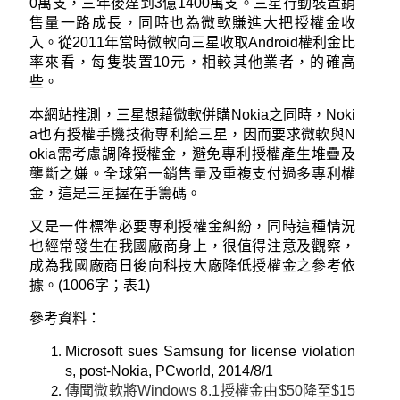
0萬支，三年後達到3億1400萬支。三星行動裝置銷
售量一路成長，同時也為微軟賺進大把授權金收
入。從2011年當時微軟向三星收取Android權利金比
率來看，每隻裝置10元，相較其他業者，的確高
些。
本網站推測，三星想藉微軟併購Nokia之同時，Noki
a也有授權手機技術專利給三星，因而要求微軟與N
okia需考慮調降授權金，避免專利授權產生堆疊及
壟斷之嫌。全球第一銷售量及重複支付過多專利權
金，這是三星握在手籌碼。
又是一件標準必要專利授權金糾紛，同時這種情況
也經常發生在我國廠商身上，很值得注意及觀察，
成為我國廠商日後向科技大廠降低授權金之參考依
據。(1006字；表1)
參考資料：
Microsoft sues Samsung for license violation
s, post-Nokia, PCworld, 2014/8/1
傳聞微軟將Windows 8.1授權金由$50降至$15