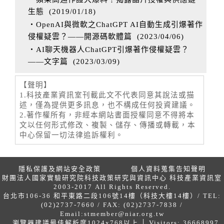
生態
(
2019/01/18
)
‧OpenAI與微軟之ChatGPT AI自動生成引爆著作
侵權疑雲？——開源碼軟體篇
(
2023/04/06
)
‧AI聊天機器人ChatGPT引爆著作侵權疑雲？
——文字篇
(
2023/03/09
)
【聲明】
1.科技產業資訊室刊載此文不代表同意其說法或描
述，僅為提供更多訊息，也不構成任何投資建議。
2.著作權所有，非經本網站書面授權同意不得將本
文以任何形式修改、複製、儲存、傳播或轉載，本
中心保留一切法律追訴權利。
隱私保護及網站安全政策
個人資料蒐集告知聲明
財團法人國家實驗研究院科技政策研究與資訊中心 科技產業資訊室
2003-2017 All Rights Reserved.
台北市106-36 和平東路二段106號14樓（科技大樓14樓）/ TEL:
(02)2737-7660 / FAX: (02)2737-7838 /
Email:
stmember@niar.org.tw
瀏覽器建議最佳解析度1024x768以上 │ Visitors: 36668997