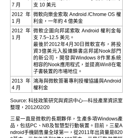
7 月
支 10 美元
2012 年
微軟向樂金索取 Android /Chrome OS 權
1 月
利金，一年約 4 億美金
2012 年
微軟企圖向邦諾索取 Android 權利金每
1 月
支 7.5~12.5 美元。
最後於2012年4月30日微軟宣布，將投
資3億美元入股連鎖書店邦諾Nook部門
的新公司，開發與Windows 8作業系統
相容的Nook應用程式，並提高Win8在電
子書裝置的市場地位。
2013 年
鴻海與微軟簽署專利授權協議與Android
4 月
權利金
Source: 科技政策研究與資訊中心—科技產業資訊室
整理，2012/02/20
三星一直是微軟的長期夥伴，生產多項Windows產
品，包括PC、NB及智慧型行動裝置。目前，三星A
ndroid手機銷售量全球第一，從2011年出貨量是820