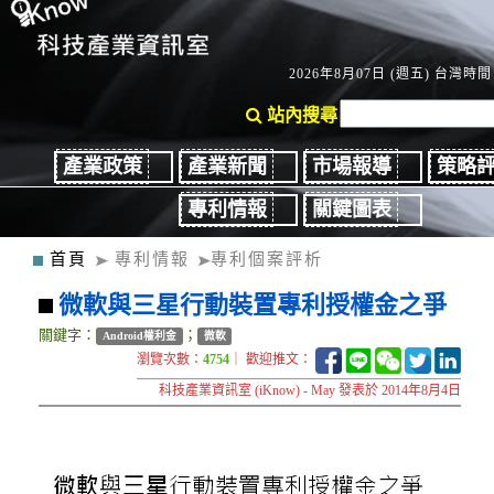
2026年8月07日 (週五) 台灣時間：
站內搜尋
產業政策
產業新聞
市場報導
策略
專利情報
關鍵圖表
首頁
專利情報
專利個案評析
微軟與三星行動裝置專利授權金之爭
關鍵字：
；
Android權利金
微軟
瀏覽次數：
4754
｜ 歡迎推文：
科技產業資訊室 (iKnow) - May 發表於 2014年8月4日