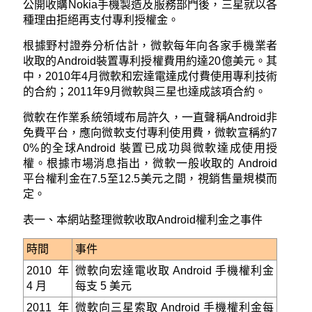
公開收購Nokia手機製造及服務部門後，三星就以各
種理由拒絕再支付專利授權金。
根據野村證券分析估計，微軟每年向各家手機業者
收取的Android裝置專利授權費用約達20億美元。其
中，2010年4月微軟和宏達電達成付費使用專利技術
的合約；2011年9月微軟與三星也達成該項合約。
微軟在作業系統領域布局許久，一直聲稱Android非
免費平台，應向微軟支付專利使用費，微軟宣稱約7
0%的全球Android 裝置已成功與微軟達成使用授
權。根據市場消息指出，微軟一般收取的 Android
平台權利金在7.5至12.5美元之間，視銷售量規模而
定。
表一、本網站整理微軟收取Android權利金之事件
時間
事件
2010 年
微軟向宏達電收取 Android 手機權利金
4 月
每支 5 美元
2011 年
微軟向三星索取 Android 手機權利金每