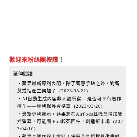
歡迎來粉絲團按讚！
延伸閱讀
‧蘋果最新專利表明，除了智慧手錶之外，對智
慧戒指產生興趣了
(
2023/08/22
)
‧AI自動生成內容非人類所寫 – 是否可享有著作
權？——權利保護資格篇
(
2023/03/20
)
‧最新專利顯示，蘋果想在AirPods耳機盒增加觸
控螢幕，可能讓iPod起死回生，創造新市場
(
202
3/04/10
)
‧蘋果高通作證大爆料！揭露晶片授權與供應鏈