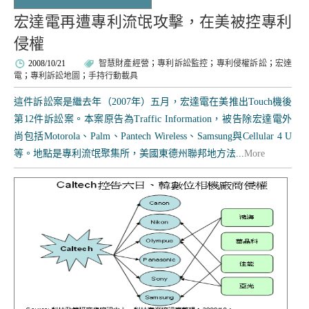
宏達電再遭專利流氓攻擊，在美被控專利
侵權
2008/10/21
智慧財產經營
；
專利訴訟監控
；
專利侵權訴訟
；
宏達
電
；
專利訴訟地圖
；
手持行動載具
這件訴訟案是繼去年（2007年）五月，宏達電在美推出Touch機後
第12件訴訟案。本案原告為Traffic Information，被告除宏達電外
尚包括Motorola、Palm、Pantech Wireless、Samsung與Cellular 4 U
等。地點是專利流氓聚集所，美國東德州聯邦地方法...
More