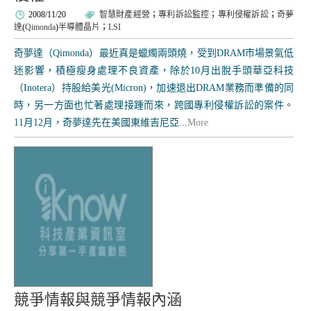
2008/11/20
智慧財產經營
；
專利訴訟監控
；
專利侵權訴訟
；
奇夢
達
(
Qimonda
)
半導體晶片
；
LSI
奇夢達（Qimonda）最近真是蠟燭兩頭燒，受到DRAM市場景氣低
迷影響，積極瘦身處理不良資產，除於10月出脫手頭華亞科技
（Inotera）持股給美光(Micron)，加速退出DRAM業務而準備的同
時，另一方面也忙著處理接踵而來，跨國專利侵權訴訟的案件。
11月12月，奇夢達先在美國東維吉尼亞...
More
競爭情報與競爭情報內涵