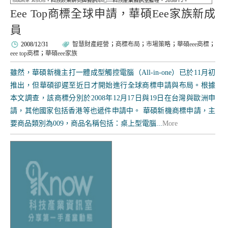
Eee Top商標全球申請，華碩Eee家族新成
員
2008/12/31
智慧財產經營
；
商標布局
；
市場策略
；
華碩eee商標
；
eee top商標
；
華碩eee家族
雖然，華碩新機主打一體成型觸控電腦（All-in-one）已於11月初
推出，但華碩卻遲至近日才開始進行全球商標申請與布局。根據
本文調查，該商標分別於2008年12月17日與19日在台灣與歐洲申
請，其他國家包括香港等也遞件申請中。 華碩新機商標申請，主
要商品類別為009，商品名稱包括：桌上型電腦...
More