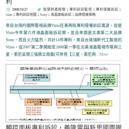
利
2008/10/27
智慧財產經營
；
專利訴訟監控
；
專利侵權訴訟
；
vizio
；
專利訴訟地圖
；
Sony
；
液晶面板訴訟
；
品牌發展策略
來自台灣的國際電視品牌Vizio在美再陷專利侵權訴訟風波，這是
Vizio今年第六件液晶面板訴訟案，並且來頭是北美第二大品牌
Sony，而且火力猛烈，共計14件專利。來自台灣瑞軒代工製造的
Vizio，從2007第二季開始至2008第一季在北美液晶電視市場與三
星、索尼呈現三強鼎立局面(可參見【三星、索尼與...
More
觸控面板專利訴訟，義隆電與新思國際握