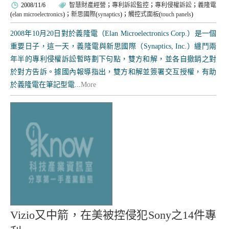
2008/11/6
智慧財產經營
；
專利訴訟監控
；
專利侵權訴訟
；
義隆電
(
elan microelectronics
)；
新思國際
(
synaptics
)；
觸控式面板
(
touch panels
)
2008年10月20日對於義隆電（Elan Microelectronics Corp.）是一個
重要日子，這一天，義隆電與新思國際（Synaptics, Inc.）纏鬥兩
年半的專利侵權訴訟暫時劃下句點，雙方和解，並各自撤銷之對
於對方告訴。據國內報導指出，雙方和解並簽署交互授權，有助
於義隆電在筆記型電...
More
Vizio又中箭，在美被控侵犯Sony之14件專