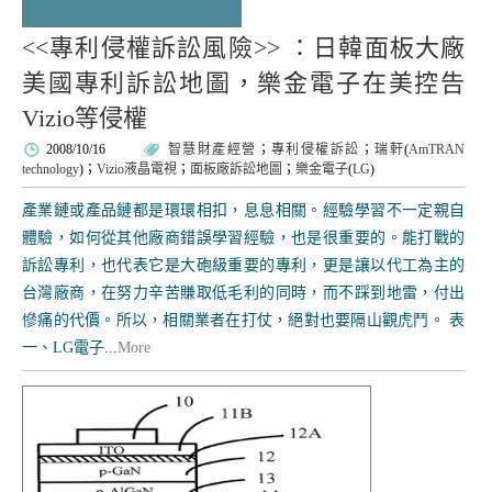
<<專利侵權訴訟風險>> ：日韓面板大廠
美國專利訴訟地圖，樂金電子在美控告
Vizio等侵權
2008/10/16
智慧財產經營
；
專利侵權訴訟
；
瑞軒
(
AmTRAN
technology
)；
Vizio液晶電視
；
面板廠訴訟地圖
；
樂金電子
(
LG
)
產業鏈或產品鏈都是環環相扣，息息相關。經驗學習不一定親自
體驗，如何從其他廠商錯誤學習經驗，也是很重要的。能打戰的
訴訟專利，也代表它是大砲級重要的專利，更是讓以代工為主的
台灣廠商，在努力辛苦賺取低毛利的同時，而不踩到地雷，付出
慘痛的代價。所以，相關業者在打仗，絕對也要隔山觀虎鬥。 表
一、LG電子...
More