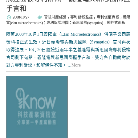
手言和
2008/10/27
智慧財產經營
；
專利訴訟監控
；
專利侵權訴訟
；
義隆
電
(
elan microelectronics
)；
專利訴訟地圖
；
新思國際
(
synaptics
)；
觸控式面板
隨著2008年10月1日義隆電（Elan Microelectronics）併購子公司義
發科技正式生效，近日義隆電與新思國際（Synaptics）官司再次
取得進展。10月20日纏訟近兩年半之義隆電與新思國際專利侵權
官司劃下句點，義隆電與新思國際握手言和，雙方各自撤銷對於
對方專利訴訟，和解條件不知。 ...
More