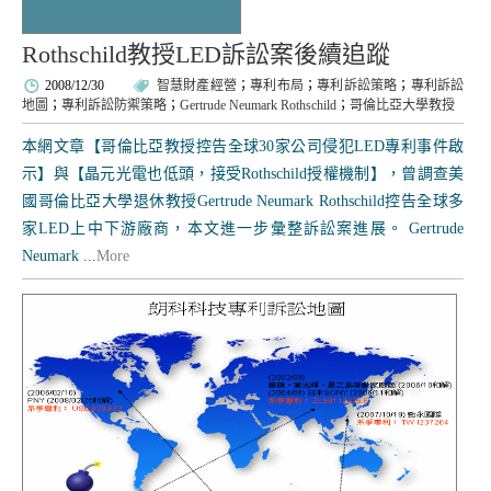
Rothschild教授LED訴訟案後續追蹤
2008/12/30
智慧財產經營
；
專利布局
；
專利訴訟策略
；
專利訴訟
地圖
；
專利訴訟防禦策略
；
Gertrude Neumark Rothschild
；
哥倫比亞大學教授
本網文章【哥倫比亞教授控告全球30家公司侵犯LED專利事件啟
示】與【晶元光電也低頭，接受Rothschild授權機制】，曾調查美
國哥倫比亞大學退休教授Gertrude Neumark Rothschild控告全球多
家LED上中下游廠商，本文進一步彙整訴訟案進展。 Gertrude
Neumark ...
More