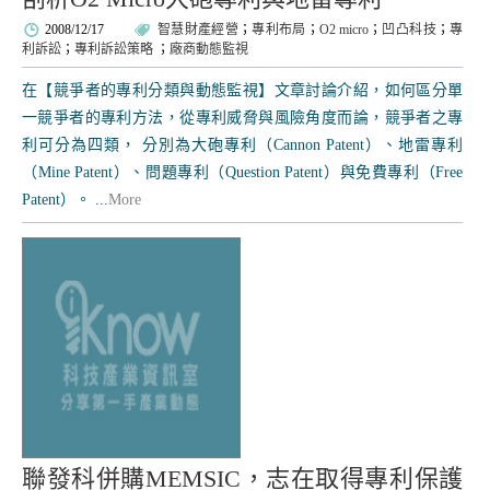
2008/12/17
智慧財產經營
；
專利布局
；
O2 micro
；
凹凸科技
；
專
利訴訟
；
專利訴訟策略
；
廠商動態監視
在【競爭者的專利分類與動態監視】文章討論介紹，如何區分單
一競爭者的專利方法，從專利威脅與風險角度而論，競爭者之專
利可分為四類， 分別為大砲專利（Cannon Patent）、地雷專利
（Mine Patent）、問題專利（Question Patent）與免費專利（Free
Patent）。 ...
More
聯發科併購MEMSIC，志在取得專利保護