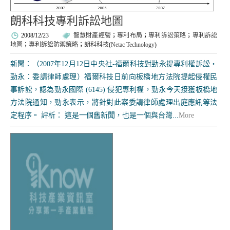
朗科科技專利訴訟地圖
2008/12/23
智慧財產經營
；
專利布局
；
專利訴訟策略
；
專利訴訟
地圖
；
專利訴訟防禦策略
；
朗科科技
(
Netac Technology
)
新聞：（2007年12月12日中央社-福爾科技對勁永提專利權訴訟‧
勁永：委請律師處理）福爾科技日前向板橋地方法院提起侵權民
事訴訟，認為勁永國際 (6145) 侵犯專利權，勁永今天接獲板橋地
方法院通知，勁永表示，將針對此案委請律師處理出庭應訊等法
定程序。 評析： 這是一個舊新聞，也是一個與台灣...
More