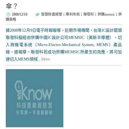
傘？
2008/12/10
智慧財產經營
；
專利布局
；
聯發科
；
併購memsic
；
併
購策略
據2008年12月9日電子時報報導，近期市場傳聞，台灣IC設計龍頭
聯發科擬經由併購中國IC設計公司MEMSIC（美新半導體），切
入微機電系統（Micro-Electro-Mechanical System, MEMS）產品
線。據報導，聯發科若成功併購MEMSIC所產生的效應，將可加
速切入MEMS領域...
More