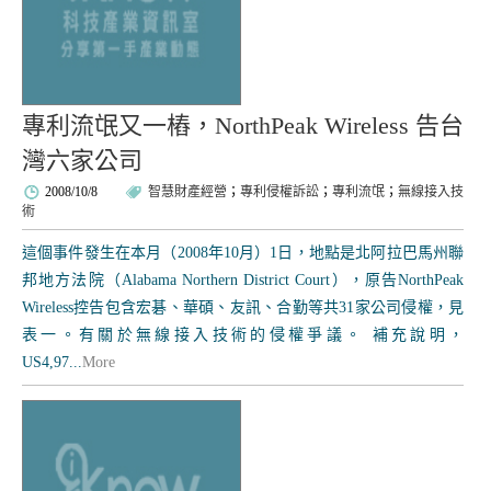
專利流氓又一樁，NorthPeak Wireless 告台
灣六家公司
2008/10/8
智慧財產經營
；
專利侵權訴訟
；
專利流氓
；
無線接入技
術
這個事件發生在本月（2008年10月）1日，地點是北阿拉巴馬州聯
邦地方法院（Alabama Northern District Court），原告NorthPeak
Wireless控告包含宏碁、華碩、友訊、合勤等共31家公司侵權，見
表一。有關於無線接入技術的侵權爭議。 補充說明，
US4,97...
More