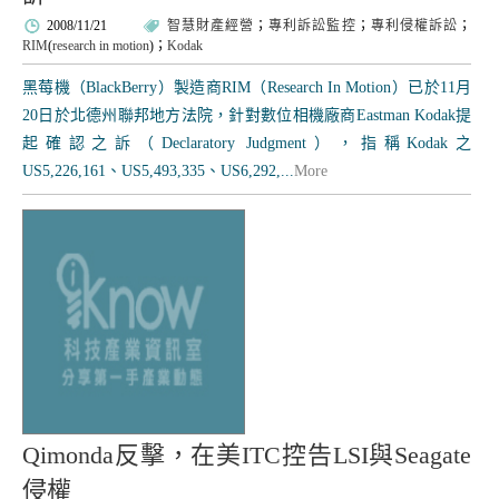
2008/11/21
智慧財產經營
；
專利訴訟監控
；
專利侵權訴訟
；
RIM
(
research in motion
)；
Kodak
黑莓機（BlackBerry）製造商RIM（Research In Motion）已於11月
20日於北德州聯邦地方法院，針對數位相機廠商Eastman Kodak提
起確認之訴（Declaratory Judgment），指稱Kodak之
US5,226,161、US5,493,335、US6,292,...
More
Qimonda反擊，在美ITC控告LSI與Seagate
侵權