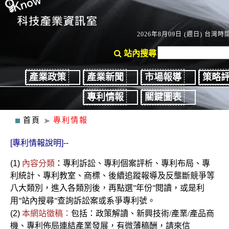
2026年8月09日 (週日) 台灣時間：
站內搜尋
產業政策
產業新聞
市場報導
策略
專利情報
關鍵圖表
首頁
專利情報
[專利情報說明]--
(1)
內容分類
：
專利
訴訟、
專利個案評析、專利布局、專
利統計、專利教室
、商標、後續
追蹤報導及反壟斷競爭
等
八大類別，進入各類別後
，再點選
年份
閱讀，或是利
"
"
用
站內搜尋
查詢訴訟案或系爭專利號。
"
"
(2)
本網站徵稿：
包括：政策解讀、新興技術/產業/產品商
機、專利佈局連結產業發展，有微薄稿酬，請來信