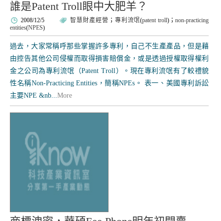
誰是Patent Troll眼中大肥羊？
2008/12/5
智慧財產經營
；
專利流氓
(
patent troll
)；
non-practicing
entities
(
NPES
)
過去，大家常稱呼那些掌握許多專利，自己不生產產品，但是藉
由控告其他公司侵權而取得損害賠償金，或是透過授權取得權利
金之公司為專利流氓（Patent Troll）。現在專利流氓有了較禮貌
性名稱Non-Practicing Entities，簡稱NPEs。 表一、美國專利訴訟
主要NPE &nb...
More