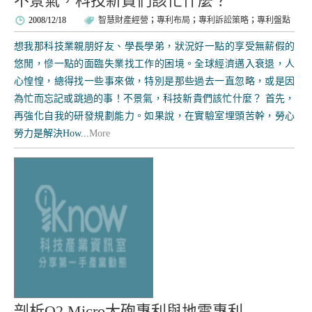
不景氣，科技新貴們該忙什麼？
2008/12/18
智慧財產經營
；
專利布局
；
專利訴訟策略
；
專利盤點
想我那科技業親朋好友、學長學弟，狀況好一點的享受無薪假的
悠閒，慘一點的面臨失業找工作的困境。全球經濟邁入衰退，人
心惶惶，總得找一些事來做，特別是那些過去一直忽略，或是因
為忙而忘記或跳過的事！不景氣，科技新貴們該忙什麼？ 首先，
再強化自我的研發規劃能力。如果說，在實驗室埋頭苦幹，勞心
勞力是解決How...
More
剖析O2 Micro大砲專利與地雷專利