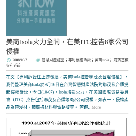
美商Isola火力全開，在美ITC控告8家公司
侵權
2008/10/7
智慧財產經營
；
專利侵權訴訟
；
美商isola
；
銅箔基板
專利訴訟
在文【專利訴訟往上游發展，美商Isola控告聯茂及台燿侵權】，
我們整理美商Isola於9月16日在台灣智慧財產法院對聯茂及台燿提
起侵權訴訟。今日(10/07)，Isola增強火力，在美國國際貿易委員
會（ITC）控告包括聯茂及台燿等8家公司侵權，如表一，侵權產
品為預浸材、積層板材料與電路版等。 若假...
More