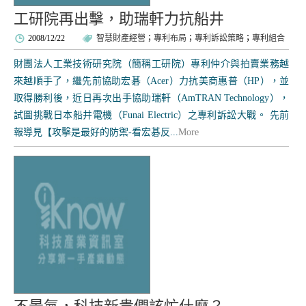
工研院再出擊，助瑞軒力抗船井
2008/12/22
智慧財產經營
；
專利布局
；
專利訴訟策略
；
專利組合
財團法人工業技術研究院（簡稱工研院）專利仲介與拍賣業務越
來越順手了，繼先前協助宏碁（Acer）力抗美商惠普（HP），並
取得勝利後，近日再次出手協助瑞軒（AmTRAN Technology），
試圖挑戰日本船井電機（Funai Electric）之專利訴訟大戰。 先前
報導見【攻擊是最好的防禦-看宏碁反...
More