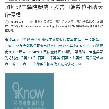
加州理工學院發威，控告日韓數位相機大
廠侵權
2008/10/21
智慧財產經營
；
專利訴訟監控
；
專利侵權訴訟
；
加州
理工學院
(
california institute of technology
；
caltech
)；
數位相機廠訴訟地圖
；
數
位相機
根據本室【台灣數位相機代工往50%佔有率前進】一文報導，
2007-2008年全球數位相機出貨量約1億台，其中約有50%由台灣廠
商代工。若以2007年代工預估量計算，鴻海、華晶科、佳能與亞
光分別為2千萬、1千2百萬、1千萬與7百萬。主要代工客戶關係如
表一所示。 表一、台灣數位相機代工廠商情況 ...
More