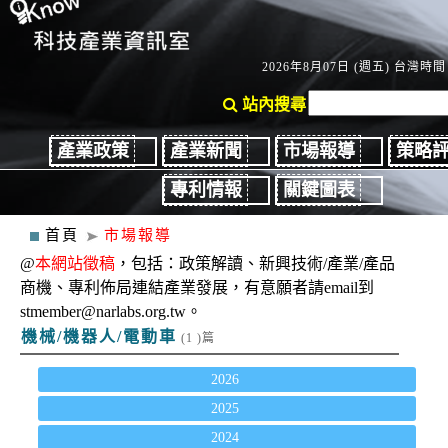
2026年8月07日 (週五) 台灣時間：
站內搜尋
產業政策
產業新聞
市場報導
策略
專利情報
關鍵圖表
首頁
市場報導
@
本網站徵稿
，包括：政策解讀、新興技術/產業/產品
商機、專利佈局連結產業發展，有意願者請email到
stmember@narlabs.org.tw。
機械/機器人/電動車
(1 )篇
2026
2025
2024