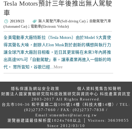
Tesla Motors預計三年後推出無人駕駛
車
2013/9/23
無人駕駛汽車
(
Self-driving Car
)；
自動駕駛汽車
(
Automated Car
)；
電動車
(
Electronic Vehicle
)
全美電動車大廠特斯拉（Tesla Motors）由於Model S大賣使
得其聲名大噪，創辦人Elon Musk對於創新的構想與執行力
讓全球汽車大廠刮目相看，近日其更宣稱在未來3年內將推
出高達90%可「自動駕駛」車，讓車產業再進入一個新的時
代。 眾所皆知，谷歌已經...
More
隱私保護及網站安全政策
個人資料蒐集告知聲明
財團法人國家實驗研究院科技政策研究與資訊中心 科技產業資訊室
2003-2017 All Rights Reserved.
台北市106-36 和平東路二段106號14樓（科技大樓14樓）/ TEL:
(02)2737-7660 / FAX: (02)2737-7838 /
Email:
stmember@niar.org.tw
瀏覽器建議最佳解析度1024x768以上 │ Visitors: 36639055
Since 2012/03/10