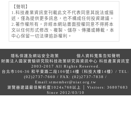
【聲明】
1.科技產業資訊室刊載此文不代表同意其說法或描
述，僅為提供更多訊息，也不構成任何投資建議。
2.著作權所有，非經本網站書面授權同意不得將本
文以任何形式修改、複製、儲存、傳播或轉載，本
中心保留一切法律追訴權利。
隱私保護及網站安全政策
個人資料蒐集告知聲明
財團法人國家實驗研究院科技政策研究與資訊中心 科技產業資訊室
2003-2017 All Rights Reserved.
台北市106-36 和平東路二段106號14樓（科技大樓14樓）/ TEL:
(02)2737-7660 / FAX: (02)2737-7838 /
Email:
stmember@niar.org.tw
瀏覽器建議最佳解析度1024x768以上 │ Visitors: 36807683
Since 2012/03/10