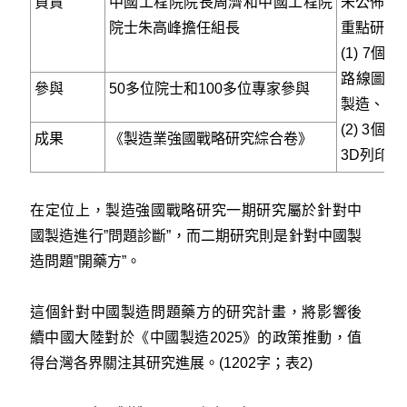
負責
中國工程院院長周濟和中國工程院
未公佈，
院士朱高峰擔任組長
重點研究
(1) 7
路線圖、
參與
50多位院士和100多位專家參與
製造、製
(2) 3
成果
《製造業強國戰略研究綜合卷》
3D列印
在定位上，製造強國戰略研究一期研究屬於針對中
國製造進行”問題診斷”，而二期研究則是針對中國製
造問題”開藥方”。
這個針對中國製造問題藥方的研究計畫，將影響後
續中國大陸對於《中國製造2025》的政策推動，值
得台灣各界關注其研究進展。(1202字；表2)