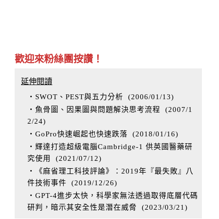
歡迎來粉絲團按讚！
延伸閱讀
‧SWOT、PEST與五力分析
(
2006/01/13
)
‧魚骨圖、因果圖與問題解決思考流程
(
2007/1
2/24
)
‧GoPro快速崛起也快速跌落
(
2018/01/16
)
‧輝達打造超級電腦Cambridge-1 供英國醫藥研
究使用
(
2021/07/12
)
‧《麻省理工科技評論》：2019年『最失敗』八
件技術事件
(
2019/12/26
)
‧GPT-4進步太快，科學家無法透過取得底層代碼
研判，暗示其安全性是潛在威脅
(
2023/03/21
)