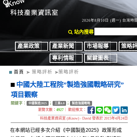
2026年8月10日 (週一) 台灣時間：
站內搜尋
產業政策
產業新聞
市場報導
策略
專利情報
關鍵圖表
首頁
策略評析
策略評析
中國大陸工程院”製造強國戰略研究”
項目觀察
關鍵字：
；
；
中國製造2025
工業4.0
製造強國戰略
瀏覽次數：
4927
｜ 歡迎推文：
科技產業資訊室 (iKnow) - David 發表於 2015年4月24日
在本網站已經多次介紹《中國製造2025》政策形成