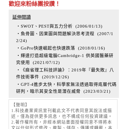
歡迎來粉絲團按讚！
延伸閱讀
‧SWOT、PEST與五力分析
(
2006/01/13
)
‧魚骨圖、因果圖與問題解決思考流程
(
2007/1
2/24
)
‧GoPro快速崛起也快速跌落
(
2018/01/16
)
‧輝達打造超級電腦Cambridge-1 供英國醫藥研
究使用
(
2021/07/12
)
‧《麻省理工科技評論》：2019年『最失敗』八
件技術事件
(
2019/12/26
)
‧GPT-4進步太快，科學家無法透過取得底層代碼
研判，暗示其安全性是潛在威脅
(
2023/03/21
)
【聲明】
1.科技產業資訊室刊載此文不代表同意其說法或描
述，僅為提供更多訊息，也不構成任何投資建議。
2.著作權所有，非經本網站書面授權同意不得將本
文以任何形式修改、複製、儲存、傳播或轉載，本