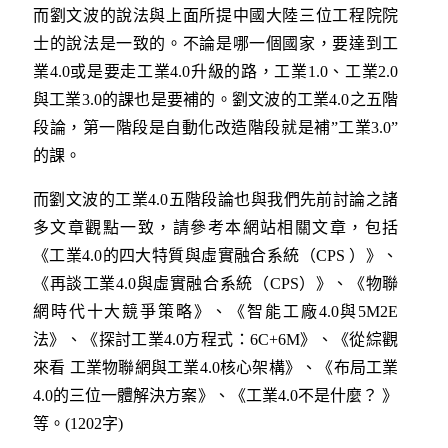
而劉文波的說法與上面所提中國大陸三位工程院院
士的說法是一致的。不論是哪一個國家，要達到工
業4.0或是要走工業4.0升級的路，工業1.0、工業2.0
與工業3.0的課也是要補的。劉文波的工業4.0之五階
段論，第一階段是自動化改造階段就是補”工業3.0”
的課。
而劉文波的工業4.0五階段論也與我們先前討論之諸
多文章觀點一致，請參考本網站相關文章，包括
《
工業4.0的四大特質與虛實融合系統（CPS ）
》、
《
再談工業4.0與虛實融合系統（CPS）
》、《
物聯
網時代十大競爭策略
》、《
智能工廠4.0與5M2E
法
》、《
探討工業4.0方程式：6C+6M
》、《
從綜觀
來看 工業物聯網與工業4.0核心架構
》、《
布局工業
4.0的三位一體解決方案
》、《
工業4.0不是什麼？
》
等。(1202字)