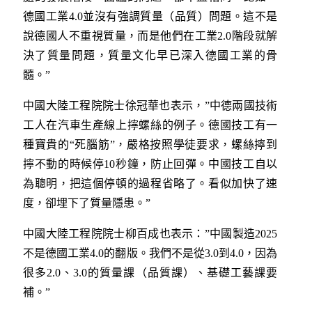
德國工業4.0並沒有強調質量（品質）問題。這不是
說德國人不重視質量，而是他們在工業2.0階段就解
決了質量問題，質量文化早已深入德國工業的骨
髓。”
中國大陸工程院院士徐冠華也表示，”中德兩國技術
工人在汽車生產線上擰螺絲的例子。德國技工有一
種寶貴的“死腦筋”，嚴格按照學徒要求，螺絲擰到
擰不動的時候停10秒鐘，防止回彈。中國技工自以
為聰明，把這個停頓的過程省略了。看似加快了速
度，卻埋下了質量隱患。”
中國大陸工程院院士柳百成也表示：”中國製造2025
不是德國工業4.0的翻版。我們不是從3.0到4.0，因為
很多2.0、3.0的質量課（品質課）、基礎工藝課要
補。”