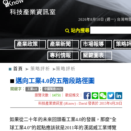
2026年8月10日 (週一) 台灣時間：
站內搜尋
產業政策
產業新聞
市場報導
策略
專利情報
關鍵圖表
首頁
策略評析
策略評析
邁向工業4.0的五階段路徑圖
關鍵字：
；
工業4.0
中國製造2025
瀏覽次數：
14751
｜ 歡迎推文：
科技產業資訊室 (iKnow) - David 發表於 2015年4月28日
如果從二十年的未來回頭看工業4.0的發展，那麼”全
球工業4.0”的起點應該就是2011年的漢諾威工業博覽