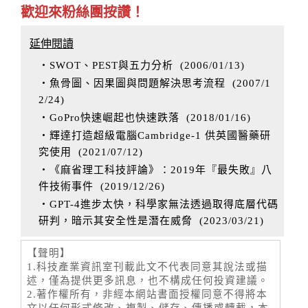
歡迎來粉絲團按讚！
延伸閱讀
‧SWOT、PEST與五力分析
(
2006/01/13
)
‧魚骨圖、因果圖與問題解決思考流程
(
2007/1
2/24
)
‧GoPro快速崛起也快速跌落
(
2018/01/16
)
‧輝達打造超級電腦Cambridge-1 供英國醫藥研
究使用
(
2021/07/12
)
‧《麻省理工科技評論》：2019年『最失敗』八
件技術事件
(
2019/12/26
)
‧GPT-4進步太快，科學家無法透過取得底層代碼
研判，暗示其安全性是潛在威脅
(
2023/03/21
)
【聲明】
1.科技產業資訊室刊載此文不代表同意其說法或描
述，僅為提供更多訊息，也不構成任何投資建議。
2.著作權所有，非經本網站書面授權同意不得將本
文以任何形式修改、複製、儲存、傳播或轉載，本