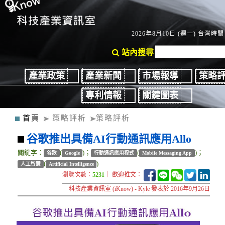
2026年8月10日 (週一) 台灣時間：
站內搜尋
產業政策
產業新聞
市場報導
策略
專利情報
關鍵圖表
首頁
策略評析
策略評析
谷歌推出具備AI行動通訊應用Allo
關鍵字：
(
)；
(
)；
谷歌
Google
行動通訊應用程式
Mobile Messaging App
(
)
人工智慧
Artificial Intelligence
瀏覽次數：
5231
｜ 歡迎推文：
科技產業資訊室 (iKnow) - Kyle 發表於 2016年9月26日