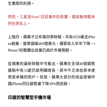
生豐厚的利潤。
然而，三星受Note7召回事件的影響，還有聯想都未
列在排名上。
上個月，蘋果才公布第四季財報，共有4550萬支iPho
ne銷量，營業額達469億美元，儘管收入年年下降，i
Phone7的整體出貨量仍高於市場預期。
從蘋果的最新財報中可看出，蘋果在全球40個銷售
據點中有33處仍是明顯增長，其中不乏來自原本使
用安卓機的用戶。但是，蘋果大部分的收益卻被中
國iPhone同比銷售量下降30%而抵銷。
印度的智慧型手機市場