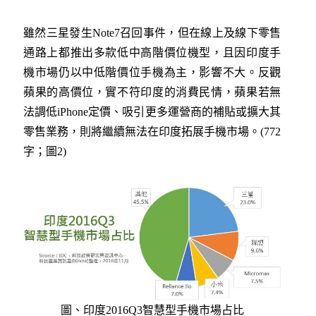
雖然三星發生Note7召回事件，但在線上及線下零售
通路上都推出多款低中高階價位機型，且因印度手
機市場仍以中低階價位手機為主，影響不大。反觀
蘋果的高價位，實不符印度的消費民情，蘋果若無
法調低iPhone定價、吸引更多運營商的補貼或擴大其
零售業務，則將繼續無法在印度拓展手機市場。(772
字；圖2)
圖、印度2016Q3智慧型手機市場占比