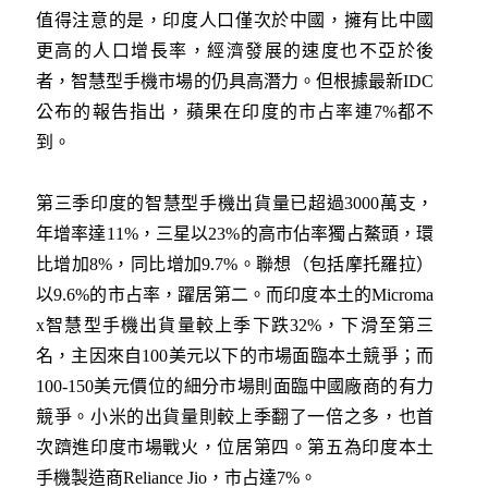
值得注意的是，印度人口僅次於中國，擁有比中國
更高的人口增長率，經濟發展的速度也不亞於後
者，智慧型手機市場的仍具高潛力。但根據最新IDC
公布的報告指出，蘋果在印度的市占率連7%都不
到。
第三季印度的智慧型手機出貨量已超過3000萬支，
年增率達11%，三星以23%的高市佔率獨占鰲頭，環
比增加8%，同比增加9.7%。聯想（包括摩托羅拉）
以9.6%的市占率，躍居第二。而印度本土的Microma
x智慧型手機出貨量較上季下跌32%，下滑至第三
名，主因來自100美元以下的市場面臨本土競爭；而
100-150美元價位的細分市場則面臨中國廠商的有力
競爭。小米的出貨量則較上季翻了一倍之多，也首
次躋進印度市場戰火，位居第四。第五為印度本土
手機製造商Reliance Jio，市占達7%。