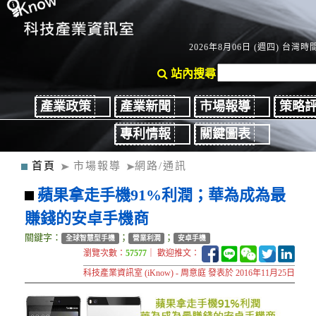
2026年8月06日 (週四) 台灣時間：
站內搜尋
產業政策
產業新聞
市場報導
策略
專利情報
關鍵圖表
首頁
市場報導
網路/通訊
蘋果拿走手機91%利潤；華為成為最
賺錢的安卓手機商
關鍵字：
；
；
全球智慧型手機
營業利潤
安卓手機
瀏覽次數：
57577
｜ 歡迎推文：
科技產業資訊室 (iKnow) - 周意庭 發表於 2016年11月25日