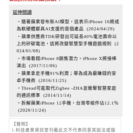
延伸閱讀
‧隨著蘋果發布新AI模型，這表示iPhone 16將成
為軟硬體都具AI支援的首個產品
(
2024/04/29
)
‧蘋果供應商TDK研發出可延長40%電池壽命以
上的矽碳電池，這將改變智慧型手機遊戲規則
(
2
024/01/08
)
‧市場看錯iPhone 8銷售潛力，iPhone X將接棒
演出
(
2017/11/06
)
‧蘋果拿走手機91%利潤；華為成為最賺錢的安
卓手機商
(
2016/11/25
)
‧Thread可能取代Zigbee -ZHA並衝擊智慧家庭
的通訊標準
(
2014/11/14
)
‧拆解蘋果iPhone 12手機，台灣零組件佔12.1％
(
2020/11/24
)
【聲明】
1.科技產業資訊室刊載此文不代表同意其說法或描