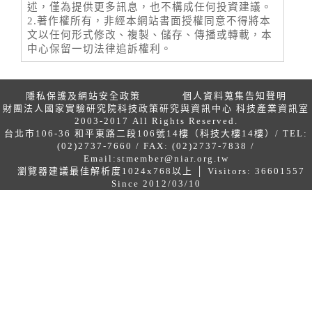
述，僅為提供更多訊息，也不構成任何投資建議。
2.著作權所有，非經本網站書面授權同意不得將本
文以任何形式修改、複製、儲存、傳播或轉載，本
中心保留一切法律追訴權利。
隱私保護及網站安全政策
個人資料蒐集告知聲明
財團法人國家實驗研究院科技政策研究與資訊中心 科技產業資訊室
2003-2017 All Rights Reserved.
台北市106-36 和平東路二段106號14樓（科技大樓14樓）/ TEL:
(02)2737-7660 / FAX: (02)2737-7838 /
Email:
stmember@niar.org.tw
瀏覽器建議最佳解析度1024x768以上 │ Visitors: 36601557
Since 2012/03/10