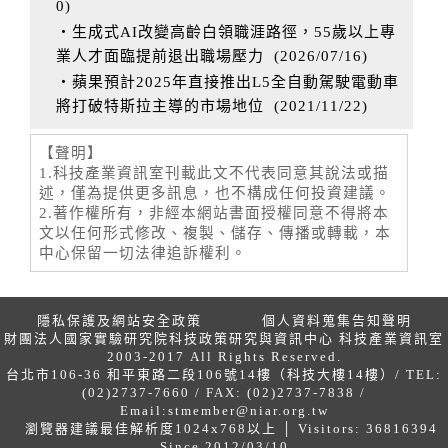
0
)
‧生成式AI改變高齡白領職涯路徑，55歲以上專
業人才面臨提前退出職場壓力
(
2026/07/16
)
‧蘋果預計2025年直接推出L5全自動駕駛電動車
將打破特斯拉主導的市場地位
(
2021/11/22
)
【聲明】
1.科技產業資訊室刊載此文不代表同意其說法或描
述，僅為提供更多訊息，也不構成任何投資建議。
2.著作權所有，非經本網站書面授權同意不得將本
文以任何形式修改、複製、儲存、傳播或轉載，本
中心保留一切法律追訴權利。
隱私保護及網站安全政策
個人資料蒐集告知聲明
財團法人國家實驗研究院科技政策研究與資訊中心 科技產業資訊室
2003-2017 All Rights Reserved.
台北市106-36 和平東路二段106號14樓（科技大樓14樓）/ TEL:
(02)2737-7660 / FAX: (02)2737-7838 /
Email:
stmember@niar.org.tw
瀏覽器建議最佳解析度1024x768以上 │ Visitors: 36816394
Since 2012/03/10