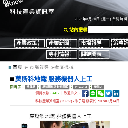
2026年8月10日 (週一) 台灣時間：
站內搜尋
產業政策
產業新聞
市場報導
策略
專利情報
關鍵圖表
首頁
市場報導
金屬機械
莫斯科地鐵 服務機器人上工
關鍵字：
；
；
；
俄羅斯
斯科爾科沃創新園區
Promobot
機器人
瀏覽次數：
4417
｜ 歡迎推文：
科技產業資訊室 (iKnow) - 朱子建 發表於 2017年3月14日