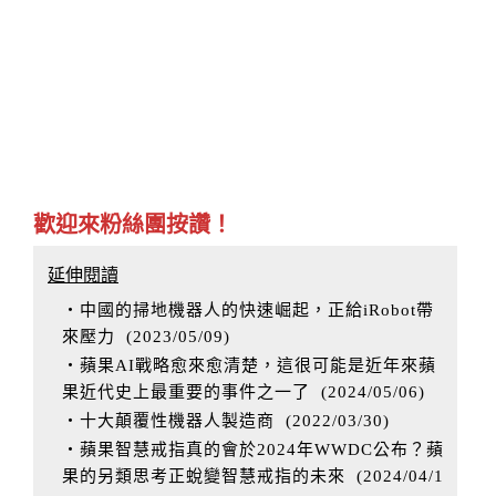
歡迎來粉絲團按讚！
延伸閱讀
‧中國的掃地機器人的快速崛起，正給iRobot帶
來壓力
(
2023/05/09
)
‧蘋果AI戰略愈來愈清楚，這很可能是近年來蘋
果近代史上最重要的事件之一了
(
2024/05/06
)
‧十大顛覆性機器人製造商
(
2022/03/30
)
‧蘋果智慧戒指真的會於2024年WWDC公布？蘋
果的另類思考正蛻變智慧戒指的未來
(
2024/04/1