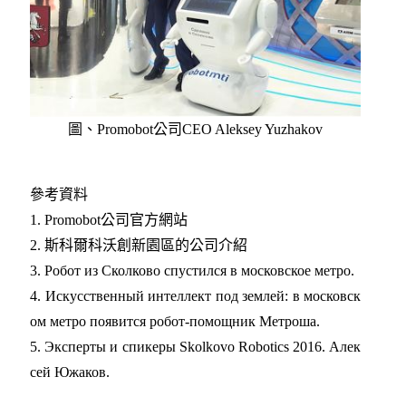
圖、Promobot公司CEO Aleksey Yuzhakov
參考資料
1. Promobot公司官方網站
2. 斯科爾科沃創新園區的公司介紹
3. Робот из Сколково спустился в московское метро.
4. Искусственный интеллект под землей: в московск
ом метро появится робот-помощник Метроша.
5. Эксперты и спикеры Skolkovo Robotics 2016. Алек
сей Южаков.