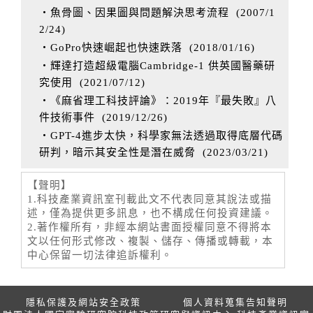
‧魚骨圖、因果圖與問題解決思考流程
(
2007/1
2/24
)
‧GoPro快速崛起也快速跌落
(
2018/01/16
)
‧輝達打造超級電腦Cambridge-1 供英國醫藥研
究使用
(
2021/07/12
)
‧《麻省理工科技評論》：2019年『最失敗』八
件技術事件
(
2019/12/26
)
‧GPT-4進步太快，科學家無法透過取得底層代碼
研判，暗示其安全性是潛在威脅
(
2023/03/21
)
【聲明】
1.科技產業資訊室刊載此文不代表同意其說法或描
述，僅為提供更多訊息，也不構成任何投資建議。
2.著作權所有，非經本網站書面授權同意不得將本
文以任何形式修改、複製、儲存、傳播或轉載，本
中心保留一切法律追訴權利。
隱私保護及網站安全政策
個人資料蒐集告知聲明