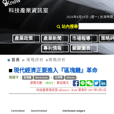
2026年8月10日 (週一) 台灣時間：
站內搜尋
產業政策
產業新聞
市場報導
策略
專利情報
關鍵圖表
首頁
策略評析
策略評析
現代經濟正要進入『區塊鏈』革命
關鍵字：
(
)；
(
)
區塊鏈
Blockchain
比特幣
Bitcoin
瀏覽次數：
10125
｜ 歡迎推文：
科技產業資訊室 (iKnow) - Kyle 發表於 2017年5月1日