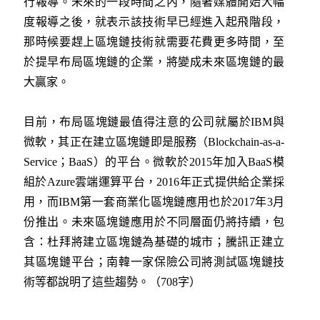
行報導。未來的一段時間之內，隨著媒體開始大幅
度報導之後，就表示該技術早已經進入起飛階段，
那時候要趕上區塊鏈技術就需要花費更多時間，至
於提早布局區塊鏈的企業，將變成未來區塊鏈的最
大贏家。
目前，布局區塊鏈最值得注意的公司就屬於IBM與
微軟，其正在建立區塊鏈即是服務（Blockchain-as-a-
Service；BaaS）的平台。微軟於2015年加入BaaS模
組於Azure雲端運算平台，2016年正式提供給企業採
用，而IBM第一套商業化區塊鏈應用也於2017年3月
份推出。未來區塊鏈應用於不同層面仍將持續，包
含：杜拜將建立區塊鏈為基礎的城市；騰訊正建立
其區塊鏈平台；南韓一家保險公司將測試區塊鏈技
術等都說明了這些趨勢。（708字）