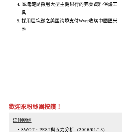
區塊鏈是採用大型主機銀行的完美資料保護工
具
採用區塊鏈之美國跨境支付Wyre收購中國匯米
匯
歡迎來粉絲團按讚！
延伸閱讀
‧SWOT、PEST與五力分析
(
2006/01/13
)