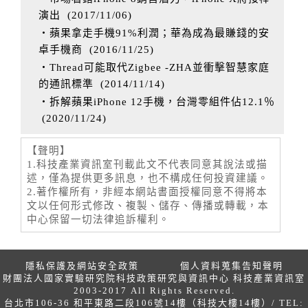
演出
(
2017/11/06
)
‧蘋果拿走手機91%利潤；華為成為最賺錢的安
卓手機商
(
2016/11/25
)
‧Thread可能取代Zigbee -ZHA並衝擊智慧家庭
的通訊標準
(
2014/11/14
)
‧拆解蘋果iPhone 12手機，台灣零組件佔12.1％
(
2020/11/24
)
【聲明】
1.科技產業資訊室刊載此文不代表同意其說法或描
述，僅為提供更多訊息，也不構成任何投資建議。
2.著作權所有，非經本網站書面授權同意不得將本
文以任何形式修改、複製、儲存、傳播或轉載，本
中心保留一切法律追訴權利。
隱私保護及網站安全政策
個人資料蒐集告知聲明
財團法人國家實驗研究院科技政策研究與資訊中心 科技產業資訊室
2003-2017 All Rights Reserved.
台北市106-36 和平東路二段106號14樓（科技大樓14樓）/ TEL: