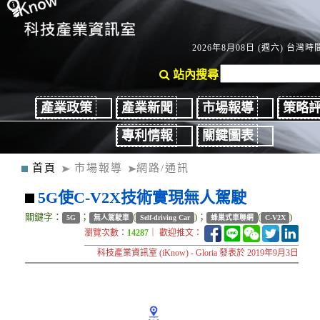
2026年8月08日 (週六) 台灣時間
站內搜尋
產業政策
產業新聞
市場報導
策略
專利情報
關鍵圖表
首頁
市場報導
網路/通訊
5G使C-V2X技術實現無人駕駛
關鍵字：
；
(
)；
(
)
5G
無人駕駛車
Self-driving Car
蜂巢式車聯網
C-V2X
瀏覽次數：
14287
｜ 歡迎推文：
科技產業資訊室 (iKnow) - Gloria 發表於 2019年9月3日