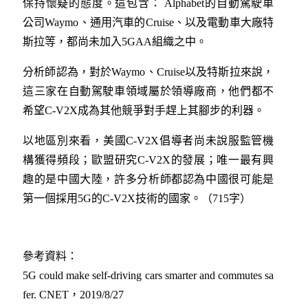
保持懷疑的態度。這包含： Alphabet的自動駕駛車
公司Waymo、通用汽車的Cruise、以及電動車大廠特
斯拉等，都尚未加入5GAA組織之中。
分析師認為，對於Waymo、Cruise以及特斯拉來說，
這三家在自動駕駛車領域屬於領導廠商，他們都不
希望C-V2X成為其他競爭對手趕上其腳步的利器。
以地區別來看，美國C-V2X倡導者尚未說服監管機
構獲得頻段；歐盟研究C-V2X的發展；唯一最有興
趣的是中國大陸，許多分析師都認為中國很可能是
第一個採用5G的C-V2X技術的國家。（715字）
參考資料：
5G could make self-driving cars smarter and commutes sa
fer. CNET，2019/8/27