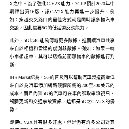
X之中。為了強化C-V2X能力，3GPP預計2020年中
期釋出第16版，讓C-V2X能力再進一步提升。例
如：穿越交叉路口的最佳方式就是同時讓多輛汽車
交談，因此需要5G的低延遲反應能力。
此外，5G比4G能夠傳輸更多數據，進而讓汽車共享
來自於相機和雷達的感測器數據。例如：如果一輛
小車想超車，其可以透過前面那輛車的數據進行判
斷。
IHS Markit認為，5G的普及可以幫助汽車製造商壓低
來自於為汽車添加網路硬體所需的200至300美元的
成本。而且內建5G的汽車可在車內獲取串流視訊，
韌體更新和交通事故資訊，這都是5G之C-V2X的優
勢。
即使C-V2X具有很多好處，但是仍有許多公司對其