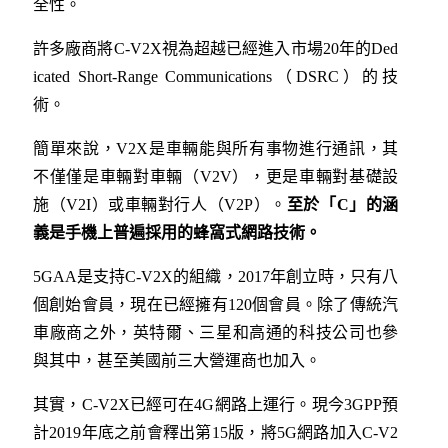
全性。
許多廠商將C-V2X視為超越已經進入市場20年的Ded
icated Short-Range Communications（DSRC）的技
術。
簡單來說，V2X是車輛能與所有事物進行通訊，其
不僅僅是車輛對車輛（V2V），更是車輛對基礎設
施（V2I）或車輛對行人（V2P）。
至於「
C
」的涵
義是手機上普遍採用的蜂窩式網路技術。
5GAA是支持C-V2X的組織，2017年創立時，只有八
個創始會員，現在已經擁有120個會員。除了傳統汽
車廠商之外，英特爾、三星和高通的科技公司也參
與其中，甚至美國前三大營運商也加入。
其實，C-V2X已經可在4G網路上運行。現今3GPP預
計2019年底之前會釋出第15版，將5G網路加入C-V2