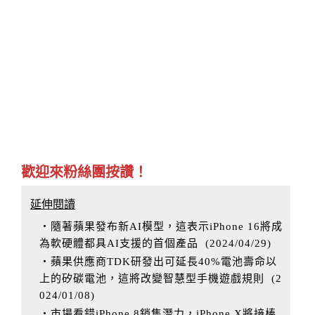
歡迎來粉絲團按讚！
延伸閱讀
‧隨著蘋果發布新AI模型，這表示iPhone 16將成
為軟硬體都具AI支援的首個產品
(
2024/04/29
)
‧蘋果供應商TDK研發出可延長40%電池壽命以
上的矽碳電池，這將改變智慧型手機遊戲規則
(
2
024/01/08
)
‧市場看錯iPhone 8銷售潛力，iPhone X將接棒