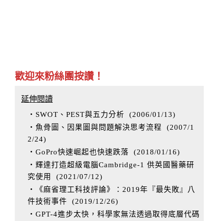
歡迎來粉絲團按讚！
延伸閱讀
‧SWOT、PEST與五力分析
(
2006/01/13
)
‧魚骨圖、因果圖與問題解決思考流程
(
2007/1
2/24
)
‧GoPro快速崛起也快速跌落
(
2018/01/16
)
‧輝達打造超級電腦Cambridge-1 供英國醫藥研
究使用
(
2021/07/12
)
‧《麻省理工科技評論》：2019年『最失敗』八
件技術事件
(
2019/12/26
)
‧GPT-4進步太快，科學家無法透過取得底層代碼