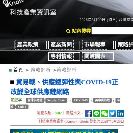
2026年8月09日 (週日) 台灣時間：
站內搜尋
產業政策
產業新聞
市場報導
策略
專利情報
關鍵圖表
首頁
策略評析
策略評析
貿易戰、供應鏈彈性與COVID-19正
改變全球供應鏈網路
關鍵字：
(
)；
；
；
全球供應鏈
Supply Chain
COVID-19
美中貿易戰
中
(
)
國
China
瀏覽次數：
5082
｜ 歡迎推文：
科技產業資訊室 (iKnow) - Gloria 發表於 2020年6月29日