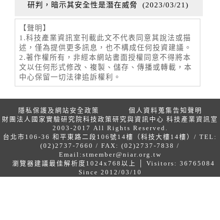
研判，暗示其安全性是潛在威脅
(
2023/03/21
)
【聲明】
1.科技產業資訊室刊載此文不代表同意其說法或描
述，僅為提供更多訊息，也不構成任何投資建議。
2.著作權所有，非經本網站書面授權同意不得將本
文以任何形式修改、複製、儲存、傳播或轉載，本
中心保留一切法律追訴權利。
隱私保護及網站安全政策
個人資料蒐集告知聲明
財團法人國家實驗研究院科技政策研究與資訊中心 科技產業資訊室
2003-2017 All Rights Reserved.
台北市106-36 和平東路二段106號14樓（科技大樓14樓）/ TEL:
(02)2737-7660 / FAX: (02)2737-7838 /
Email:
stmember@niar.org.tw
瀏覽器建議最佳解析度1024x768以上 │ Visitors: 36765084
Since 2012/03/10