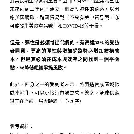
對其長期生存甚為重要。因而，有55%的企業希望在
未來兩到三年內，建立一個高度彈性的網路，以因
應英國脫歐、跨國貿易戰（不只有美中貿易戰，亦
可能發生美歐貿易戰）和COVID-19等干擾。
但是，彈性是必須付出代價的。有高達
58%
的受訪
者同意，更高的彈性與增加網路勢必增加結構成
本。但是其必須在成本與效率之間找到一個平衡
點，來降低組織承擔風險
。
此外，四分之一的受訪者表示，將製造變成區域化
或本地化，可以更接近市場需求。總之，全球供應
鏈正在歷經一場大轉變！（720字）
參考資料：