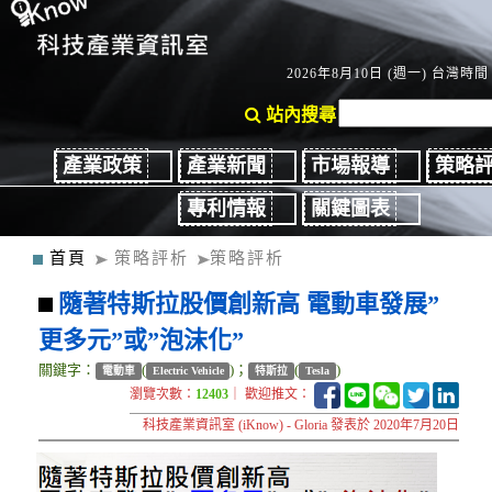
2026年8月10日 (週一) 台灣時間：
站內搜尋
產業政策
產業新聞
市場報導
策略
專利情報
關鍵圖表
首頁
策略評析
策略評析
隨著特斯拉股價創新高 電動車發展”
更多元”或”泡沫化”
關鍵字：
(
)；
(
)
電動車
Electric Vehicle
特斯拉
Tesla
瀏覽次數：
12403
｜ 歡迎推文：
科技產業資訊室 (iKnow) - Gloria 發表於 2020年7月20日