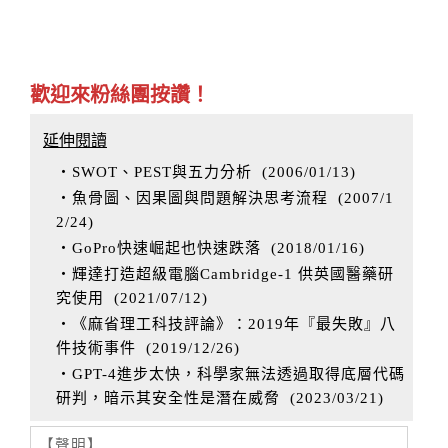
歡迎來粉絲團按讚！
延伸閱讀
‧SWOT、PEST與五力分析
(
2006/01/13
)
‧魚骨圖、因果圖與問題解決思考流程
(
2007/1
2/24
)
‧GoPro快速崛起也快速跌落
(
2018/01/16
)
‧輝達打造超級電腦Cambridge-1 供英國醫藥研
究使用
(
2021/07/12
)
‧《麻省理工科技評論》：2019年『最失敗』八
件技術事件
(
2019/12/26
)
‧GPT-4進步太快，科學家無法透過取得底層代碼
研判，暗示其安全性是潛在威脅
(
2023/03/21
)
【聲明】