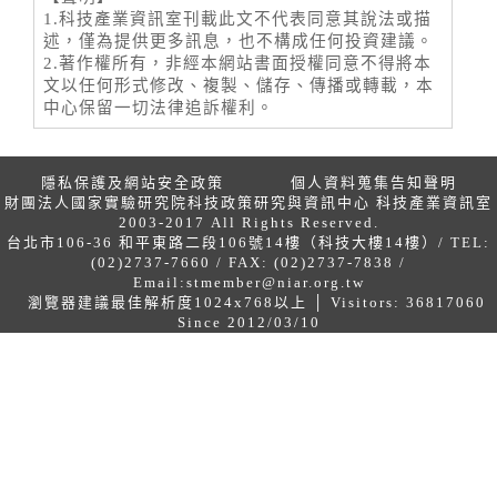
1.科技產業資訊室刊載此文不代表同意其說法或描
述，僅為提供更多訊息，也不構成任何投資建議。
2.著作權所有，非經本網站書面授權同意不得將本
文以任何形式修改、複製、儲存、傳播或轉載，本
中心保留一切法律追訴權利。
隱私保護及網站安全政策
個人資料蒐集告知聲明
財團法人國家實驗研究院科技政策研究與資訊中心 科技產業資訊室
2003-2017 All Rights Reserved.
台北市106-36 和平東路二段106號14樓（科技大樓14樓）/ TEL:
(02)2737-7660 / FAX: (02)2737-7838 /
Email:
stmember@niar.org.tw
瀏覽器建議最佳解析度1024x768以上 │ Visitors: 36817060
Since 2012/03/10