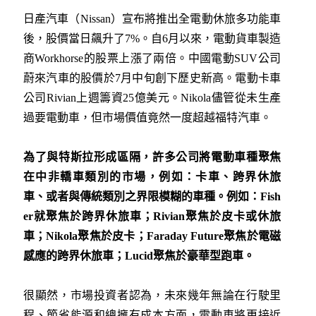
日產汽車（Nissan）宣布將推出全電動休旅多功能車
後，股價當日飆升了7%。自6月以來，電動貨車製造
商Workhorse的股票上漲了兩倍。中國電動SUV公司
蔚來汽車的股價於7月中旬創下歷史新高。電動卡車
公司Rivian上週籌資25億美元。Nikola儘管從未生產
過要電動車，但市場價值竟然一度超越福特汽車。
為了與特斯拉形成區隔，許多公司將電動車種聚焦
在中非轎車類別的市場，例如：卡車、
跨界休旅
車、
或者與傳統類別之界限模糊的車種。例如：
Fish
er
就聚焦於
跨界休旅車；
Rivian
聚焦於皮卡或休旅
車；
Nikola
聚焦於皮卡；
Faraday Future
聚焦於電磁
感應的跨界休旅車；
Lucid
聚焦於豪華型跑車。
很顯然，市場投資者認為，未來幾年無論在行駛里
程、節省能源和總擁有成本方面，電動車將更接近