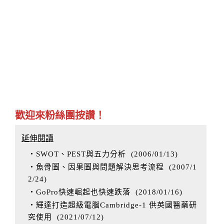
歡迎來粉絲團按讚！
延伸閱讀
‧SWOT、PEST與五力分析
(
2006/01/13
)
‧魚骨圖、因果圖與問題解決思考流程
(
2007/1
2/24
)
‧GoPro快速崛起也快速跌落
(
2018/01/16
)
‧輝達打造超級電腦Cambridge-1 供英國醫藥研
究使用
(
2021/07/12
)