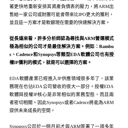
著更快地重新安排其資產負債表的壓力，將ARM出
售給一家公司或財團可能會帶來比IPO更大的獲利，
並且這一方案才是軟銀現在需要的快速解決方案。
從長遠來看，許多分析師認為尋找與
ARM
營運模式
極為相似的公司才是最佳解決方案。例如：
Rambu
s
、
Cadence
和
Synopsys
等類型
EDA
軟體公司也有授
權
IP
獲利的模式，就是可以選擇的方案。
EDA軟體產業已經進入IP供應領域很多年了，該業
務現在也佔EDA公司營收的很大一部分。授權EDA
軟體與授權IP核心是非常相似的業務型態，而且兩
者密切相關。因此Synopsys或者Cadence將能為ARM
提供未來成長的空間。
Synopsys公司於一個月前才與ARM簽署了一項多年