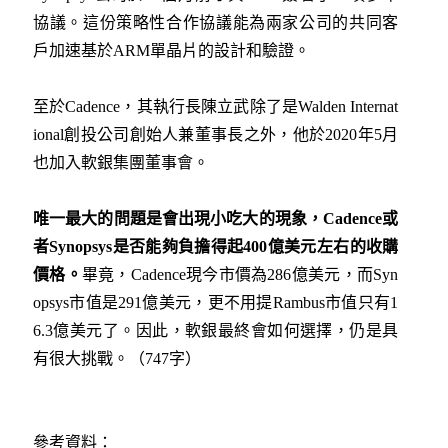
協議。這份策略性合作協議能為兩家公司的共同客
戶加速基於ARM單晶片的設計和驗證。
至於Cadence，其執行長陳立武除了是Walden Internat
ional創投公司創始人兼董事長之外，他於2020年5月
也加入軟銀集團董事會。
唯一最大的問題是會出現小吃大的現象，
Cadence
或
者
Synopsys
是否能夠負擔得起
400
億美元左右的收購
價格。
畢竟，Cadence現今市價為286億美元，而Syn
opsys市值是291億美元，更不用提Rambus市值只有1
6.3億美元了。因此，軟銀最終會如何選擇，仍是具
有很大挑戰。（747字）
參考資料：