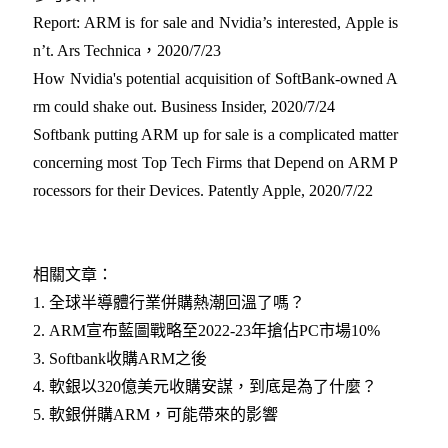
Report: ARM is for sale and Nvidia’s interested, Apple is
n’t. Ars Technica，2020/7/23
How Nvidia's potential acquisition of SoftBank-owned A
rm could shake out. Business Insider, 2020/7/24
Softbank putting ARM up for sale is a complicated matter
concerning most Top Tech Firms that Depend on ARM P
rocessors for their Devices. Patently Apple, 2020/7/22
相關文章：
1.
全球半導體行業併購熱潮回溫了嗎？​
2.
ARM宣布藍圖戰略至2022-23年搶佔PC市場10%
3.
Softbank收購ARM之後​
4.
軟銀以320億美元收購安謀，到底是為了什麼？​
5.
軟銀併購ARM，可能帶來的影響​