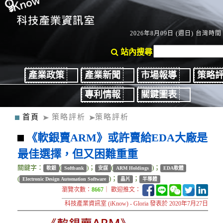
2026年8月09日 (週日) 台灣時間：
站內搜尋
產業政策
產業新聞
市場報導
策略
專利情報
關鍵圖表
首頁
策略評析
策略評析
《軟銀賣ARM》或許賣給EDA大廠是
最佳選擇，但又困難重重
關鍵字：
(
)；
(
)；
軟銀
Softbank
安謀
ARM Holdings
EDA軟體
(
)；
；
Electronic Design Automation Software
晶片
半導體
瀏覽次數：
8667
｜ 歡迎推文：
科技產業資訊室 (iKnow) - Gloria 發表於 2020年7月27日