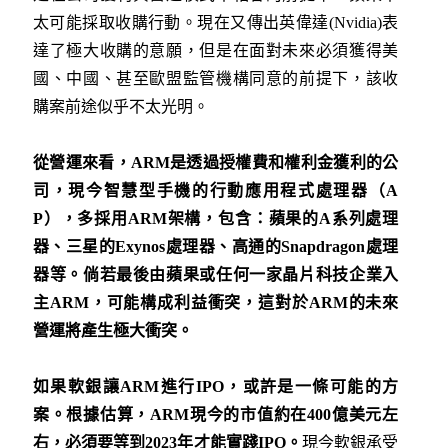
太可能採取收購行動。現在又傳出英偉達(Nvidia)表
達了極大收購的意願，但是在面對未來必須獲得美
國、中國、甚至歐盟監管機構同意的前提下，該收
購案前途似乎不太光明。
從營運來看，
ARM
是透過授權費和權利金獲利的公
司，現今智慧型手機的行動應用程式處理器（
A
P
），多採用
ARM
架構，包含：蘋果的
A
系列處理
器、三星的
Exynos
處理器、高通的
Snapdragon
處理
器等。倘若最後由蘋果或任何一家晶片科技企業入
主
ARM
，可能構成利益衝突，這對於
ARM
的未來
營運將產生極大衝突。
如果軟銀讓
ARM
進行
IPO
，或許是一條可能的方
案。根據估算，
ARM
現今的市值約在
400
億美元左
右，必須要等到
2023
年才能實踐
IPO
。
現今軟銀承受