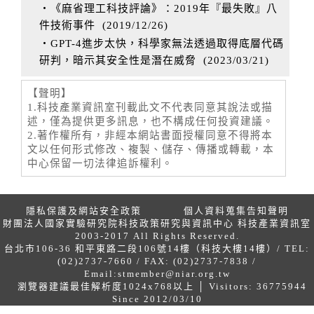
‧《麻省理工科技評論》：2019年『最失敗』八
件技術事件
(
2019/12/26
)
‧GPT-4進步太快，科學家無法透過取得底層代碼
研判，暗示其安全性是潛在威脅
(
2023/03/21
)
【聲明】
1.科技產業資訊室刊載此文不代表同意其說法或描
述，僅為提供更多訊息，也不構成任何投資建議。
2.著作權所有，非經本網站書面授權同意不得將本
文以任何形式修改、複製、儲存、傳播或轉載，本
中心保留一切法律追訴權利。
隱私保護及網站安全政策
個人資料蒐集告知聲明
財團法人國家實驗研究院科技政策研究與資訊中心 科技產業資訊室
2003-2017 All Rights Reserved.
台北市106-36 和平東路二段106號14樓（科技大樓14樓）/ TEL:
(02)2737-7660 / FAX: (02)2737-7838 /
Email:
stmember@niar.org.tw
瀏覽器建議最佳解析度1024x768以上 │ Visitors: 36775944
Since 2012/03/10