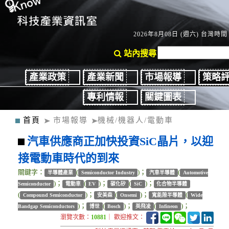
2026年8月08日 (週六) 台灣時間：
站內搜尋
產業政策
產業新聞
市場報導
策略
專利情報
關鍵圖表
首頁
市場報導
機械/機器人/電動車
汽車供應商正加快投資SiC晶片，以迎
接電動車時代的到來
關鍵字：
(
)；
(
半導體產業
Semiconductor Industry
汽車半導體
Automotive
)；
(
)；
(
)；
Semiconductor
電動車
EV
碳化矽
SiC
化合物半導體
(
)；
(
)；
(
Compound Semiconductor
安美森
Onsemi
寬能隙半導體
Wide
)；
(
)；
(
)；
Bandgap Semiconductors
博世
Bosch
英飛凌
Infineon
瀏覽次數：
10881
｜ 歡迎推文：