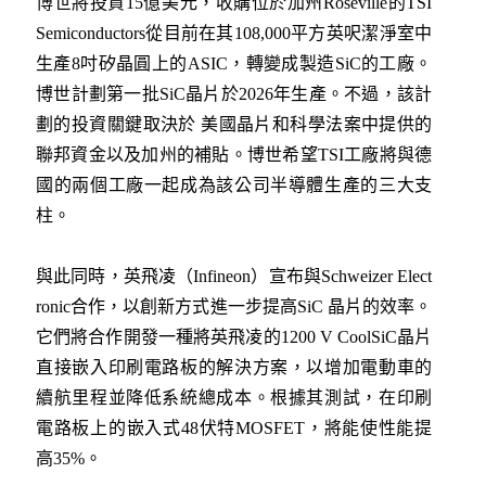
博世將投資15億美元，收購位於加州Roseville的TSI
Semiconductors從目前在其108,000平方英呎潔淨室中
生產8吋矽晶圓上的ASIC，轉變成製造SiC的工廠。
博世計劃第一批SiC晶片於2026年生產。不過，該計
劃的投資關鍵取決於 美國晶片和科學法案中提供的
聯邦資金以及加州的補貼。博世希望TSI工廠將與德
國的兩個工廠一起成為該公司半導體生產的三大支
柱。
與此同時，英飛凌（Infineon）宣布與Schweizer Elect
ronic合作，以創新方式進一步提高SiC 晶片的效率。
它們將合作開發一種將英飛凌的1200 V CoolSiC晶片
直接嵌入印刷電路板的解決方案，以增加電動車的
續航里程並降低系統總成本。根據其測試，在印刷
電路板上的嵌入式48伏特MOSFET，將能使性能提
高35%。