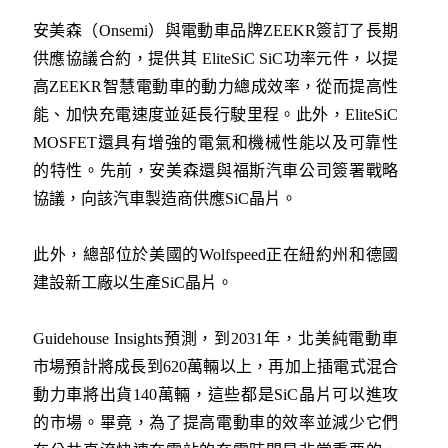
安美森（Onsemi）與電動車品牌ZEEKR簽訂了長期
供應協議合約，提供其 EliteSiC SiC功率元件，以提
高ZEEKR智慧電動車的動力總成效率，從而提高性
能、加快充電速度並延長行駛里程。此外，EliteSiC
MOSFET還具有增強的電氣和機械性能以及可靠性
的特性。先前，安美森還與福斯汽車公司簽署戰略
協議，向該汽車製造商供應SiC晶片。
此外，總部位於美國的Wolfspeed正在紐約州和德國
建設新工廠以生產SiC晶片。
Guidehouse Insights預測，到2031年，北美純電動車
市場預計將成長到620萬輛以上，再加上插電式混合
動力車將出貨140萬輛，這些都是SiC晶片可以進攻
的市場。畢竟，為了提高電動車的效率並減少它們