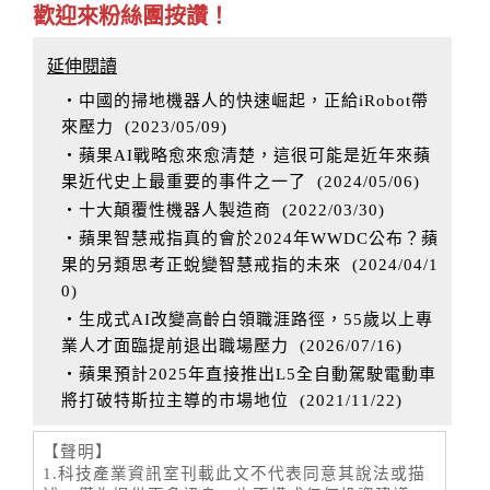
歡迎來粉絲團按讚！
延伸閱讀
‧中國的掃地機器人的快速崛起，正給iRobot帶
來壓力
(
2023/05/09
)
‧蘋果AI戰略愈來愈清楚，這很可能是近年來蘋
果近代史上最重要的事件之一了
(
2024/05/06
)
‧十大顛覆性機器人製造商
(
2022/03/30
)
‧蘋果智慧戒指真的會於2024年WWDC公布？蘋
果的另類思考正蛻變智慧戒指的未來
(
2024/04/1
0
)
‧生成式AI改變高齡白領職涯路徑，55歲以上專
業人才面臨提前退出職場壓力
(
2026/07/16
)
‧蘋果預計2025年直接推出L5全自動駕駛電動車
將打破特斯拉主導的市場地位
(
2021/11/22
)
【聲明】
1.科技產業資訊室刊載此文不代表同意其說法或描