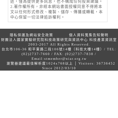
述，僅為提供更多訊息，也不構成任何投資建議。
2.著作權所有，非經本網站書面授權同意不得將本
文以任何形式修改、複製、儲存、傳播或轉載，本
中心保留一切法律追訴權利。
隱私保護及網站安全政策
個人資料蒐集告知聲明
財團法人國家實驗研究院科技政策研究與資訊中心 科技產業資訊室
2003-2017 All Rights Reserved.
台北市106-36 和平東路二段106號14樓（科技大樓14樓）/ TEL:
(02)2737-7660 / FAX: (02)2737-7838 /
Email:
stmember@niar.org.tw
瀏覽器建議最佳解析度1024x768以上 │ Visitors: 36736452
Since 2012/03/10