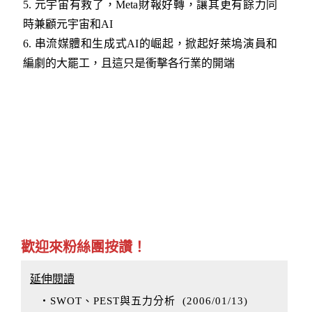
5. 元宇宙有救了，Meta財報好轉，讓其更有餘力同
時兼顧元宇宙和AI
6. 串流媒體和生成式AI的崛起，掀起好萊塢演員和
編劇的大罷工，且這只是衝擊各行業的開端
歡迎來粉絲團按讚！
延伸閱讀
‧SWOT、PEST與五力分析
(
2006/01/13
)