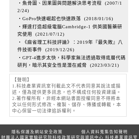
‧魚骨圖、因果圖與問題解決思考流程
(
2007/1
2/24
)
‧GoPro快速崛起也快速跌落
(
2018/01/16
)
‧輝達打造超級電腦Cambridge-1 供英國醫藥研
究使用
(
2021/07/12
)
‧《麻省理工科技評論》：2019年『最失敗』八
件技術事件
(
2019/12/26
)
‧GPT-4進步太快，科學家無法透過取得底層代碼
研判，暗示其安全性是潛在威脅
(
2023/03/21
)
【聲明】
1.科技產業資訊室刊載此文不代表同意其說法或描
述，僅為提供更多訊息，也不構成任何投資建議。
2.著作權所有，非經本網站書面授權同意不得將本
文以任何形式修改、複製、儲存、傳播或轉載，本
中心保留一切法律追訴權利。
隱私保護及網站安全政策
個人資料蒐集告知聲明
財團法人國家實驗研究院科技政策研究與資訊中心 科技產業資訊室