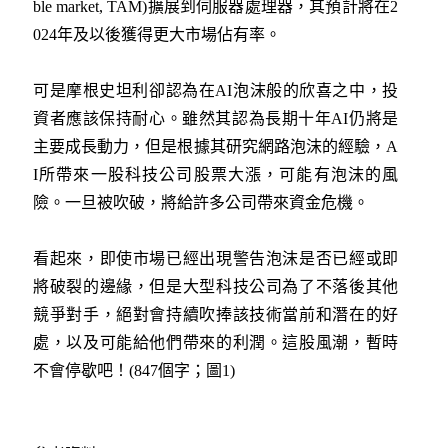
ble market, TAM)擴展到伺服器處理器，其預計將在2
024年及以後獲得更大市場佔有率。
可是摩根史坦利卻認為在AI泡沫般的欣喜之中，投
資者應該保持耐心。雖然其認為長期十年AI仍將是
主要成長動力，但是根據其研究網路泡沫的經驗，A
I所帶來一股科技公司股票大漲，可能有泡沫的風
險。一旦被吹破，將給許多公司帶來資金危機。
看起來，即使市場已經出現警告泡沫是否已經或即
將破裂的邊緣，但是大型科技公司為了不落後其他
競爭對手，絕對會持續吹捧該技術當前和潛在的好
處，以及可能給他們帶來的利潤。這股風潮，暫時
不會停歇吧！(847個字；圖1)