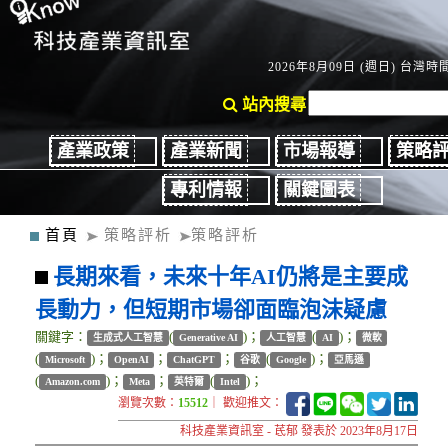
2026年8月09日 (週日) 台灣時間：
站內搜尋
產業政策
產業新聞
市場報導
策略
專利情報
關鍵圖表
首頁
策略評析
策略評析
長期來看，未來十年AI仍將是主要成
長動力，但短期市場卻面臨泡沫疑慮
關鍵字：
(
)；
(
)；
生成式人工智慧
Generative AI
人工智慧
AI
微軟
(
)；
；
；
(
)；
Microsoft
OpenAI
ChatGPT
谷歌
Google
亞馬遜
(
)；
；
(
)；
Amazon.com
Meta
英特爾
Intel
瀏覽次數：
15512
｜ 歡迎推文：
科技產業資訊室 - 茋郁 發表於 2023年8月17日