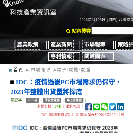
2026年8月06日 (週四) 台灣時間：
站內搜尋
產業政策
產業新聞
市場報導
策略
專利情報
關鍵圖表
首頁
市場報導
電子/電機/電腦
IDC：疫情過後PC市場需求仍保守，
2023年整體出貨量將探底
關鍵字：
；
；
；
PC市場
筆記型電腦
桌上型電腦
瀏覽次數：
2741
｜ 歡迎推文：
IDC（國際數據資訊） 新聞稿 發表於 2023年12月12日