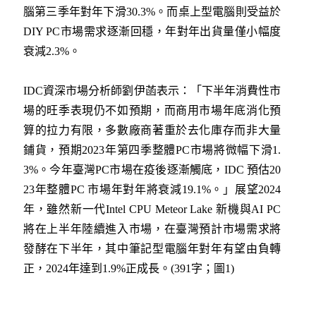
腦第三季年對年下滑30.3%。而桌上型電腦則受益於
DIY PC市場需求逐漸回穩，年對年出貨量僅小幅度
衰減2.3%。
IDC資深市場分析師
劉伊菡
表示：「下半年消費性市
場的旺季表現仍不如預期，而商用市場年底消化預
算的拉力有限，多數廠商著重於去化庫存而非大量
鋪貨，預期2023年第四季整體PC市場將微幅下滑1.
3%。今年臺灣PC市場在疫後逐漸觸底，IDC 預估20
23年整體PC 市場年對年將衰減19.1%。」展望2024
年，雖然新一代Intel CPU Meteor Lake 新機與AI PC
將在上半年陸續進入市場，在臺灣預計市場需求將
發酵在下半年，其中筆記型電腦年對年有望由負轉
正，2024年達到1.9%正成長。(391字；圖1)