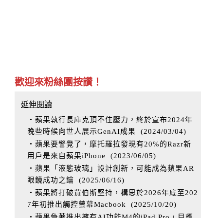
歡迎來粉絲團按讚！
延伸閱讀
‧蘋果執行長庫克頂不住壓力，終於宣布2024年
晚些時候向世人展示GenAI成果
(
2024/03/04
)
‧蘋果要警覺了，摩托羅拉發現有20%的Razr新
用戶是來自蘋果iPhone
(
2023/06/05
)
‧蘋果「液態玻璃」設計創新，可能成為蘋果AR
眼鏡成功之鑰
(
2025/06/16
)
‧蘋果將打破賈伯斯堅持，構思於2026年底至202
7年初推出觸控螢幕Macbook
(
2025/10/20
)
‧蘋果急著推出擁有AI功能M4的iPad Pro，目標