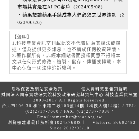
市場其實是在AI PC客戶
(
2024/05/08
)
‧蘋果想讓蘋果手錶成為人們必須之世界鑰匙
(
2
023/06/26
)
【聲明】
1.科技產業資訊室刊載此文不代表同意其說法或描
述，僅為提供更多訊息，也不構成任何投資建議。
2.著作權所有，非經本網站書面授權同意不得將本
文以任何形式修改、複製、儲存、傳播或轉載，本
中心保留一切法律追訴權利。
隱私保護及網站安全政策
個人資料蒐集告知聲明
財團法人國家實驗研究院科技政策研究與資訊中心 科技產業資訊室
2003-2017 All Rights Reserved.
台北市106-36 和平東路二段106號14樓（科技大樓14樓）/ TEL:
(02)2737-7660 / FAX: (02)2737-7838 /
Email:
stmember@niar.org.tw
瀏覽器建議最佳解析度1024x768以上 │ Visitors: 36602482
Since 2012/03/10