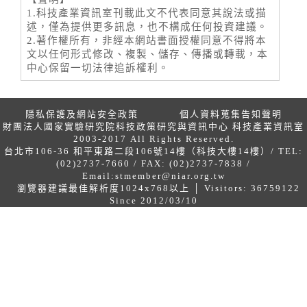
1.科技產業資訊室刊載此文不代表同意其說法或描
述，僅為提供更多訊息，也不構成任何投資建議。
2.著作權所有，非經本網站書面授權同意不得將本
文以任何形式修改、複製、儲存、傳播或轉載，本
中心保留一切法律追訴權利。
隱私保護及網站安全政策
個人資料蒐集告知聲明
財團法人國家實驗研究院科技政策研究與資訊中心 科技產業資訊室
2003-2017 All Rights Reserved.
台北市106-36 和平東路二段106號14樓（科技大樓14樓）/ TEL:
(02)2737-7660 / FAX: (02)2737-7838 /
Email:
stmember@niar.org.tw
瀏覽器建議最佳解析度1024x768以上 │ Visitors: 36759122
Since 2012/03/10