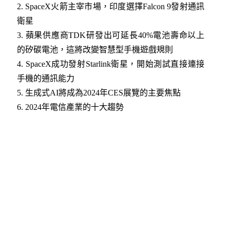
2. SpaceX火箭主宰市場，印度選擇Falcon 9發射通訊
衛星
3
.
蘋果供應商TDK研發出可延長40%電池壽命以上
的矽碳電池，這將改變智慧型手機遊戲規則
4
. SpaceX成功發射Starlink衛星，開始測試直接連接
手機的通訊能力
5
. 生成式AI將成為2024年CES展覽的主要焦點
6.
2024年電信產業的十大趨勢