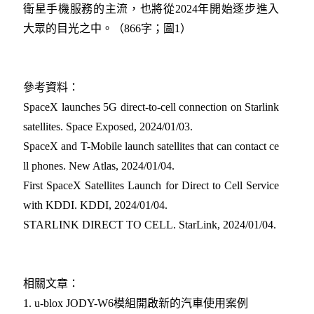
衛星手機服務的主流，也將從2024年開始逐步進入
大眾的目光之中。（866字；圖1）
參考資料：
SpaceX launches 5G direct-to-cell connection on Starlink
satellites. Space Exposed, 2024/01/03.
SpaceX and T-Mobile launch satellites that can contact ce
ll phones. New Atlas, 2024/01/04.
First SpaceX Satellites Launch for Direct to Cell Service
with KDDI. KDDI, 2024/01/04.
STARLINK DIRECT TO CELL. StarLink, 2024/01/04.
相關文章：
1. u-blox JODY-W6模組開啟新的汽車使用案例