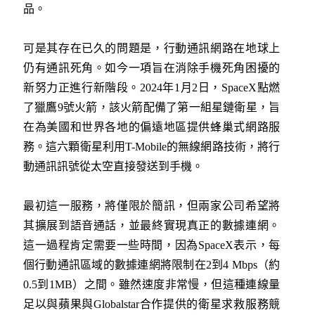
品。
可是其存在已久的問題是，行動通訊網路在地球上
仍有通訊死角。如今一項旨在消除手機死角困擾的
新努力正進行新階段。2024年1月2日，SpaceX點燃
了獵鷹9號火箭，該火箭配備了第一組星鏈衛星，旨
在為美國和世界各地的偏遠地區提供蜂巢式網路服
務。這六顆衛星利用T-Mobile的無線網路技術，將行
動通訊訊號從太空直接發送到手機。
最初這一服務，將僅限於簡訊，但兩家公司希望將
其擴展到語音通話，並最終實現真正的數據連網。
這一過程肯定需要一些時間，因為SpaceX表示，每
個行動通訊區域的數據連網將限制在2到4 Mbps（約
0.5到1MB）之間。雖然速度非常慢，但這種連線量
足以與蘋果與Globalstar合作提供的衛星求救服務競