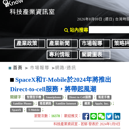
2026年8月09日 (週日) 台灣時間：
站內搜尋
產業政策
產業新聞
市場報導
策略
專利情報
關鍵圖表
首頁
市場報導
網路/通訊
SpaceX和T-Mobile於2024年將推出
Direct-to-cell服務，將帶起風潮
關鍵字：
(
)；
；
智慧型手機
Smartphone
Direct to Cell服務
衛星手機
(
)；
(
)；
(
)；
Satellite Phone
衛星網路
Satellite Internet
蘋果
Apple, Inc.
；
；
SpaceX
T-Mobile
瀏覽次數：
16378
｜ 歡迎推文：
科技產業資訊室 - 茋郁 發表於 2024年1月9日