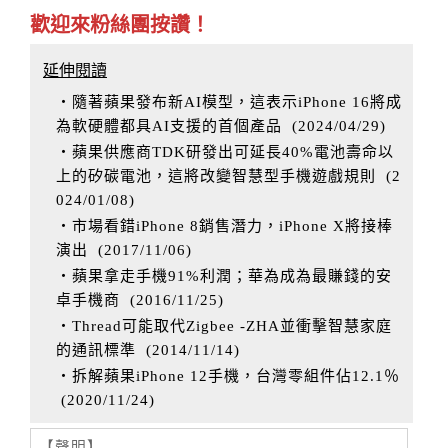
歡迎來粉絲團按讚！
延伸閱讀
‧隨著蘋果發布新AI模型，這表示iPhone 16將成
為軟硬體都具AI支援的首個產品
(
2024/04/29
)
‧蘋果供應商TDK研發出可延長40%電池壽命以
上的矽碳電池，這將改變智慧型手機遊戲規則
(
2
024/01/08
)
‧市場看錯iPhone 8銷售潛力，iPhone X將接棒
演出
(
2017/11/06
)
‧蘋果拿走手機91%利潤；華為成為最賺錢的安
卓手機商
(
2016/11/25
)
‧Thread可能取代Zigbee -ZHA並衝擊智慧家庭
的通訊標準
(
2014/11/14
)
‧拆解蘋果iPhone 12手機，台灣零組件佔12.1％
(
2020/11/24
)
【聲明】