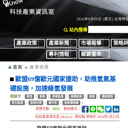
2026年8月09日 (週日) 台灣時間：
站內搜尋
產業政策
產業新聞
市場報導
策略
專利情報
關鍵圖表
首頁
產業政策
歐盟69億歐元國家援助，助推氫氣基
礎設施，加速綠氫發展
關鍵字：
；
；
；
；
；
；
歐盟
氫氣
清潔能源
基礎設施
綠氫
國家援助
；
；
；
；
再生能源
氣候目標
碳中和
氫能價值鏈
瀏覽次數：
4929
｜ 歡迎推文：
科技產業資訊室 (iKnow) - 黃松勳 發佈於 2024年2月22日