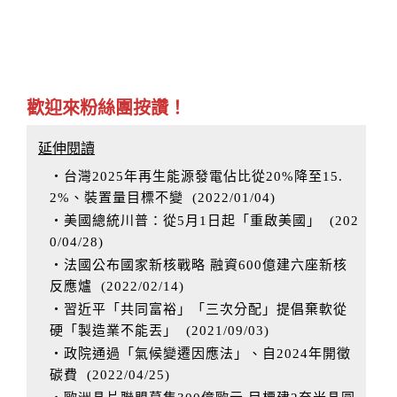
歡迎來粉絲團按讚！
延伸閱讀
‧台灣2025年再生能源發電佔比從20%降至15.
2%、裝置量目標不變
(
2022/01/04
)
‧美國總統川普：從5月1日起「重啟美國」
(
202
0/04/28
)
‧法國公布國家新核戰略 融資600億建六座新核
反應爐
(
2022/02/14
)
‧習近平「共同富裕」「三次分配」提倡棄軟從
硬「製造業不能丟」
(
2021/09/03
)
‧政院通過「氣候變遷因應法」、自2024年開徵
碳費
(
2022/04/25
)