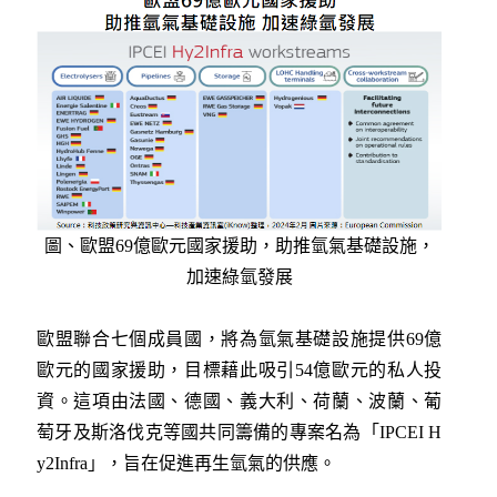
圖、歐盟69億歐元國家援助，助推氫氣基礎設施，
加速綠氫發展
歐盟聯合七個成員國，將為氫氣基礎設施提供69億
歐元的國家援助，目標藉此吸引54億歐元的私人投
資。這項由法國、德國、義大利、荷蘭、波蘭、葡
萄牙及斯洛伐克等國共同籌備的專案名為「IPCEI H
y2Infra」，旨在促進再生氫氣的供應。