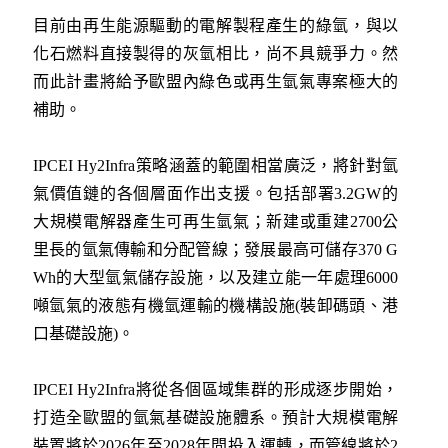
目前由再生能源驅動的電解製程產生的綠氫，與以
化石燃料直接製得的灰氫相比，尚不具競爭力。然
而此計畫將給予歐盟內綠色或再生氫氣專案極大的
補助。
IPCEI Hy2Infra策略涵蓋的範圍相當廣泛，將針對氫
氣價值鏈的各個層面作出支援。包括部署3.2GW的
大規模電解器產生可再生氫氣；新建或重建2700公
里長的氫氣傳輸和分配管線；發展最高可儲存370 G
Wh的大型氫氣儲存設施，以及建立能一年處理6000
噸氫氣的液態有機氫運輸的機構設施(裝卸碼頭、港
口基礎設施)。
IPCEI Hy2Infra將從各個區域集群的形成逐步開始，
打造全歐盟的氫氣基礎設施體系。預計大規模電解
裝置將於2026年至2028年間投入運轉，而管線將於2