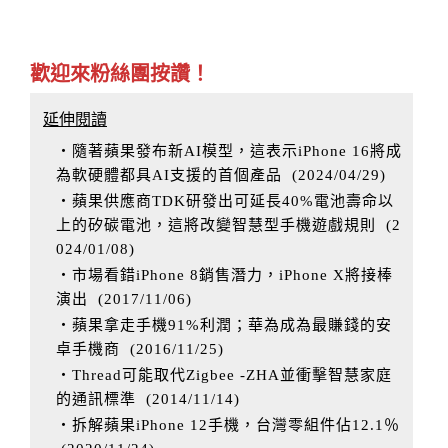
歡迎來粉絲團按讚！
延伸閱讀
‧隨著蘋果發布新AI模型，這表示iPhone 16將成
為軟硬體都具AI支援的首個產品
(
2024/04/29
)
‧蘋果供應商TDK研發出可延長40%電池壽命以
上的矽碳電池，這將改變智慧型手機遊戲規則
(
2
024/01/08
)
‧市場看錯iPhone 8銷售潛力，iPhone X將接棒
演出
(
2017/11/06
)
‧蘋果拿走手機91%利潤；華為成為最賺錢的安
卓手機商
(
2016/11/25
)
‧Thread可能取代Zigbee -ZHA並衝擊智慧家庭
的通訊標準
(
2014/11/14
)
‧拆解蘋果iPhone 12手機，台灣零組件佔12.1％