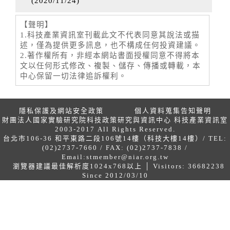
(
2020/11/24
)
【聲明】
1.科技產業資訊室刊載此文不代表同意其說法或描
述，僅為提供更多訊息，也不構成任何投資建議。
2.著作權所有，非經本網站書面授權同意不得將本
文以任何形式修改、複製、儲存、傳播或轉載，本
中心保留一切法律追訴權利。
隱私保護及網站安全政策
個人資料蒐集告知聲明
財團法人國家實驗研究院科技政策研究與資訊中心 科技產業資訊室
2003-2017 All Rights Reserved.
台北市106-36 和平東路二段106號14樓（科技大樓14樓）/ TEL:
(02)2737-7660 / FAX: (02)2737-7838 /
Email:
stmember@niar.org.tw
瀏覽器建議最佳解析度1024x768以上 │ Visitors: 36682238
Since 2012/03/10