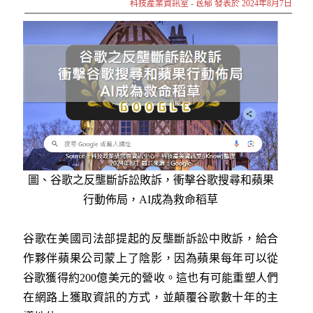
科技產業資訊室 - 茋郁 發表於 2024年8月7日
圖、
谷歌之反壟斷訴訟敗訴，衝擊谷歌搜尋和蘋果
行動佈局，AI成為救命稻草
谷歌在美國司法部提起的反壟斷訴訟中敗訴，給合
作夥伴蘋果公司蒙上了陰影，因為蘋果每年可以從
谷歌獲得約200億美元的營收。這也有可能重塑人們
在網路上獲取資訊的方式，並顛覆谷歌數十年的主