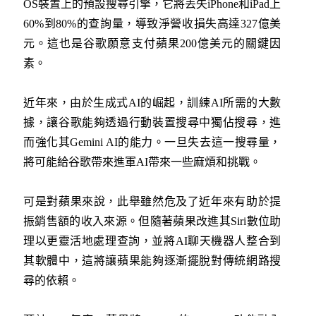
OS裝置上的預設搜尋引擎，它將丟失iPhone和iPad上
60%到80%的查詢量，導致淨營收損失高達327億美
元。這也是谷歌願意支付蘋果200億美元的關鍵因
素。
近年來，由於生成式AI的崛起，訓練AI所需的大數
據，讓谷歌能夠透過行動裝置搜尋中獨佔搜尋，進
而強化其Gemini AI的能力。一旦失去這一搜尋量，
將可能給谷歌帶來進軍AI帶來一些麻煩和挑戰。
可是對蘋果來說，此舉雖然危及了近年來有助於提
振銷售額的收入來源。但隨著蘋果改進其​​Siri數位助
理以更靈活地處理查詢，並將AI聊天機器人整合到
其軟體中，這將讓蘋果能夠逐漸擺脫對傳統網路搜
尋的依賴。