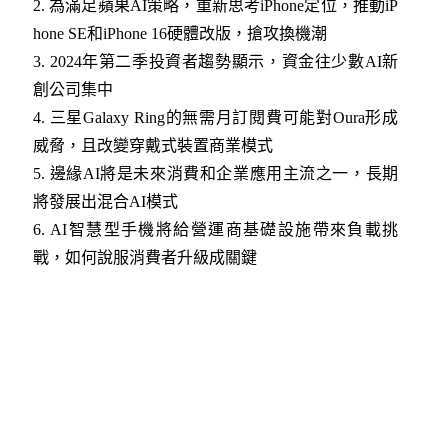
2.
為滿足蘋果AI策略，重新思考iPhone定位，推動iP
hone SE和iPhone 16硬體改版，搶攻換機潮
3.
2024年第二季投資者趨勢顯示，資金往少數AI新
創公司集中
4.
三星Galaxy Ring的無需月訂閱費可能對Oura形成
威脅，且改變穿戴式裝置商業模式
5.
邊緣AI將是未來消費和企業應用主流之一，長期
將發展出混合AI模式
6.
AI智慧型手機將給營運商基礎設施帶來負載挑
戰，如何說服消費者升級成關鍵