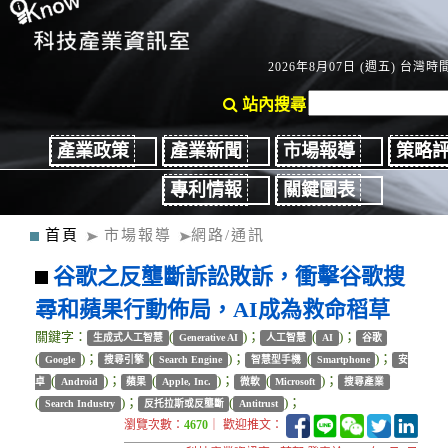
2026年8月07日 (週五) 台灣時間：
站內搜尋
產業政策
產業新聞
市場報導
策略
專利情報
關鍵圖表
首頁
市場報導
網路/通訊
谷歌之反壟斷訴訟敗訴，衝擊谷歌搜
尋和蘋果行動佈局，AI成為救命稻草
關鍵字：
(
)；
(
)；
生成式人工智慧
Generative AI
人工智慧
AI
谷歌
(
)；
(
)；
(
)；
Google
搜尋引擎
Search Engine
智慧型手機
Smartphone
安
(
)；
(
)；
(
)；
卓
Android
蘋果
Apple, Inc.
微軟
Microsoft
搜尋產業
(
)；
(
)；
Search Industry
反托拉斯或反壟斷
Antitrust
瀏覽次數：
4670
｜ 歡迎推文：